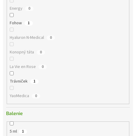
u
Energy
0
k
t
Fohow
1
o
v
Hyaluron N-Medical
0
Konopný táta
0
La Vie en Rose
0
Trávniček
1
YaoMedica
0
Balenie
5 ml
1