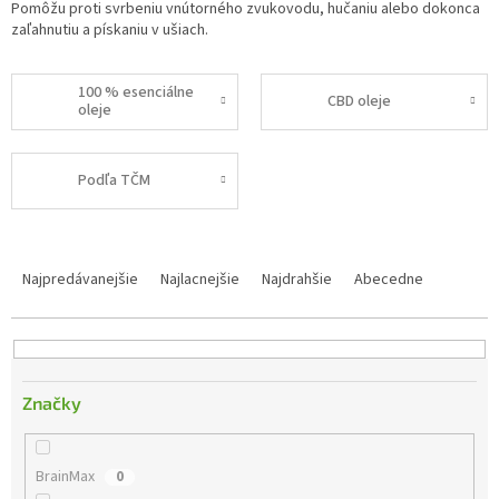
Pomôžu proti svrbeniu vnútorného zvukovodu, hučaniu alebo dokonca
zaľahnutiu a pískaniu v ušiach.
100 % esenciálne
CBD oleje
oleje
Podľa TČM
R
a
Najpredávanejšie
Najlacnejšie
Najdrahšie
Abecedne
d
e
n
i
e
Značky
p
r
o
BrainMax
0
d