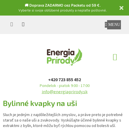
Czech
🚚 Doprava ZADARMO cez Packetu od 59 €.
Vyberte si svoje obľúbené produkty a neplaťte poštovné.
Prejsť
na
obsah
NÁ
KO
+420 723 855 452
Pondelok - piatok 9:00 - 17:00
info@energiaprirody.sk
Bylinné kvapky na uši
Sluch je jedným z najdôležitejších zmyslov, a práve preto je potrebné
starať sa o naše uši a zvukovody. Vyskúšajte účinné bylinné kvapky s
extraktmi z bylín, ktoré môžu byť rýchlou pomocou od bolesti uší.