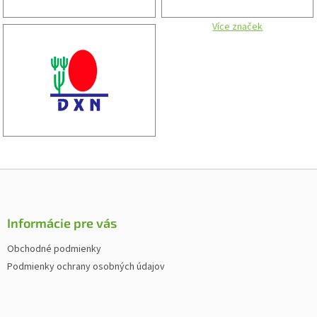
Více značek
Z
á
p
ä
Informácie pre vás
t
Obchodné podmienky
i
Podmienky ochrany osobných údajov
e