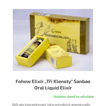
V
ý
p
i
s
p
r
o
d
u
k
t
o
v
Fohow Elixír „Tři Klenoty“ Sanbao
Oral Liquid Elixír
Skladom, ihneď na odoslanie
Priemerné
hodnotenie
Slúži ako koncentrovaný zdroj prírodných aminokyselín,