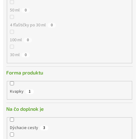
50 ml
0
4 fľaštičky po 30 ml
0
100 ml
0
30 ml
0
Forma produktu
Kvapky
1
Na čo doplnok je
Dýchacie cesty
3