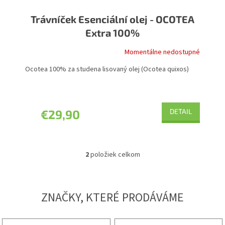
Trávníček Esenciální olej - OCOTEA
Extra 100%
Momentálne nedostupné
Ocotea 100% za studena lisovaný olej (Ocotea quixos)
€29,90
DETAIL
2
položiek celkom
O
v
l
á
ZNAČKY, KTERÉ PRODÁVÁME
d
a
c