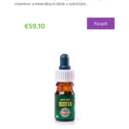
produktu
vitamínov a minerálnych látok s nutričným...
je
5,0
z
5
Koupit
€59,10
hviezdičiek.