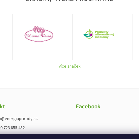
Více značek
kt
Facebook
o
@
energiaprirody.sk
0 723 855 452
ps://www.fb.com/energieprirody.