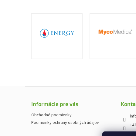
Z
á
p
Informácie pre vás
Konta
ä
t
Obchodné podmienky
inf
i
Podmienky ochrany osobných údajov
+42
e
htt