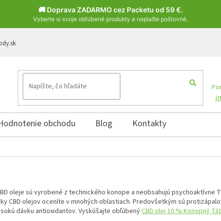
🚚 Doprava ZADARMO cez Packetu od 59 €.
Vyberte si svoje obľúbené produkty a neplaťte poštovné.
ody.sk
Pon
i
Hodnotenie obchodu
Blog
Kontakty
 CBD oleje sú vyrobené z technického konope a neobsahujú psychoaktívne TH
inky CBD olejov oceníte v mnohých oblastiach. Predovšetkým sú protizápalo
vysokú dávku antioxidantov. Vyskúšajte obľúbený
CBD olej 10 % Konopný Tá