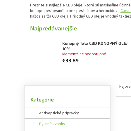
Prezrite si najlepšie CBD oleje, ktoré sú maximálne účinn
konope pestovaného bez pesticídov a herbicídov -
Carun
každá šarža CBD oleja. Prírodný CBD olej je vhodný taktie
Najpredávanejšie
Konopný Táta CBD KONOPNÝ OLEJ
10%
Momentálne nedostupné
€33,89
B
R
o
a
Najpre
č
d
Preskočiť
n
e
Kategórie
kategórie
ý
n
V
p
i
Antiseptické prípravky
ý
a
e
p
n
Bylinné kvapky
p
i