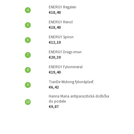
ENERGY Regalen
€18,40
ENERGY Renol
€18,40
ENERGY Spiron
€12,10
ENERGY Drags imun
€20,30
ENERGY Fytomineral
€19,40
TianDe Wutong fytonáplasť
€6,42
Hanna Maria antiparazitická doštička
do postele
€9,87