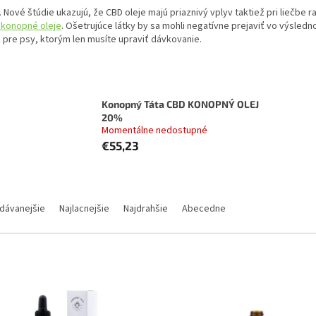
é. Nové štúdie ukazujú, že CBD oleje majú priaznivý vplyv taktiež pri liečb
 konopné oleje
. Ošetrujúce látky by sa mohli negatívne prejaviť vo výsled
ž pre psy, ktorým len musíte upraviť dávkovanie.
Konopný Táta CBD KONOPNÝ OLEJ
20%
Momentálne nedostupné
€55,23
dávanejšie
Najlacnejšie
Najdrahšie
Abecedne