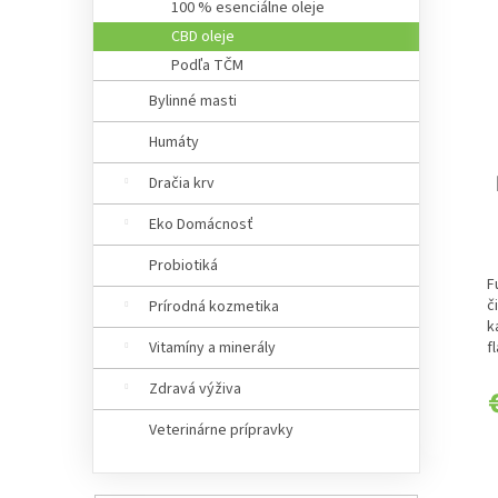
e
r
100 % esenciálne oleje
s
l
o
CBD oleje
p
d
Podľa TČM
r
u
o
k
Bylinné masti
d
t
u
Humáty
o
k
v
Dračia krv
t
o
Eko Domácnosť
P
v
h
Probiotiká
p
F
je
č
Prírodná kozmetika
5
k
z
f
Vitamíny a minerály
5
h
Zdravá výživa
Veterinárne prípravky