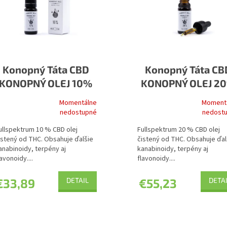
Konopný Táta CBD
Konopný Táta CB
KONOPNÝ OLEJ 10%
KONOPNÝ OLEJ 2
Momentálne
Moment
riemerné
Priemerné
nedostupné
nedost
odnotenie
hodnotenie
roduktu
produktu
ullspektrum 10 % CBD olej
Fullspektrum 20 % CBD olej
je
istený od THC. Obsahuje ďalšie
čistený od THC. Obsahuje ďal
,0
5,0
anabinoidy, terpény aj
kanabinoidy, terpény aj
z
lavonoidy....
flavonoidy....
5
viezdičiek.
hviezdičiek.
€33,89
DETAIL
€55,23
DETA