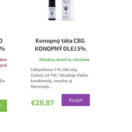
D
Konopný táta CBG
0%
KONOPNÝ OLEJ 5%
álne
Skladom, ihneď na odoslanie
upné
Fullspektrum 5 % CBG olej
čistený od THC. Obsahuje ďalšie
šie
kanabinoidy, terpény aj
flavonoidy....
Koupit
€28,87
IL