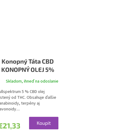
Konopný Táta CBD
KONOPNÝ OLEJ 5%
Skladom, ihneď na odoslanie
ullspektrum 5 % CBD olej
istený od THC. Obsahuje ďalšie
anabinoidy, terpény aj
lavonoidy....
Koupit
€21,33