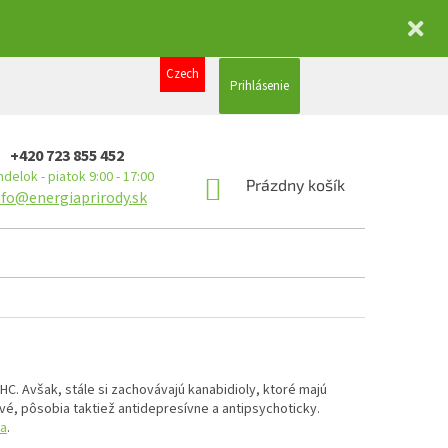
Czech
Prihlásenie
+420 723 855 452
delok - piatok 9:00 - 17:00
NÁKUPNÝ
Prázdny košík
nfo@energiaprirody.sk
KOŠÍK
C. Avšak, stále si zachovávajú kanabidioly, ktoré majú
vé, pôsobia taktiež antidepresívne a antipsychoticky.
ta
.