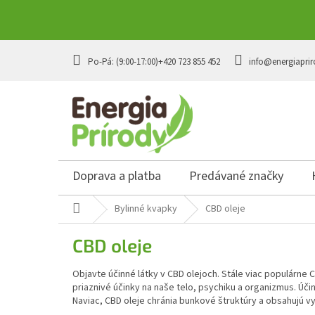
Prejsť
na
+420 723 855 452
info@energiaprir
obsah
Doprava a platba
Predávané značky
Domov
Bylinné kvapky
CBD oleje
CBD oleje
Objavte účinné látky v CBD olejoch. Stále viac populárne
priaznivé účinky na naše telo, psychiku a organizmus. Úč
Naviac, CBD oleje chránia bunkové štruktúry a obsahujú 