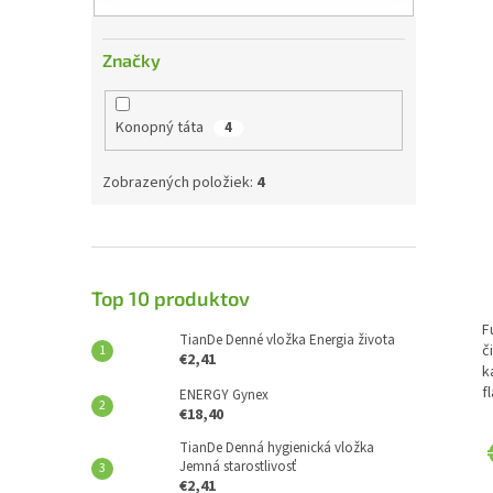
Značky
Konopný táta
4
Zobrazených položiek:
4
Top 10 produktov
F
TianDe Denné vložka Energia života
č
€2,41
k
f
ENERGY Gynex
€18,40
TianDe Denná hygienická vložka
Jemná starostlivosť
€2,41