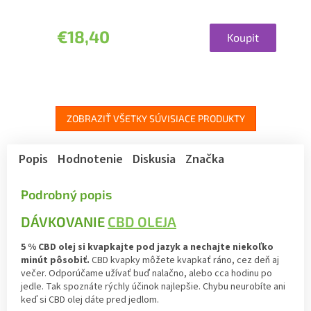
€18,40
Koupit
ZOBRAZIŤ VŠETKY SÚVISIACE PRODUKTY
Popis
Hodnotenie
Diskusia
Značka
Podrobný popis
DÁVKOVANIE
CBD OLEJA
5 % CBD olej si kvapkajte pod jazyk a nechajte niekoľko
minút pôsobiť.
CBD kvapky môžete kvapkať ráno, cez deň aj
večer. Odporúčame užívať buď nalačno, alebo cca hodinu po
jedle. Tak spoznáte rýchly účinok najlepšie. Chybu neurobíte ani
keď si CBD olej dáte pred jedlom.