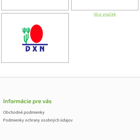
Více značek
Z
á
p
ä
Informácie pre vás
t
Obchodné podmienky
i
Podmienky ochrany osobných údajov
e