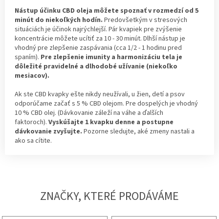
Nástup účinku CBD oleja môžete spoznať v rozmedzí od 5
minút do niekoľkých hodín.
Predovšetkým v stresových
situáciách je účinok najrýchlejší. Pár kvapiek pre zvýšenie
koncentrácie môžete ucítiť za 10 - 30 minút. Dlhší nástup je
vhodný pre zlepšenie zaspávania (cca 1/2 - 1 hodinu pred
spaním).
Pre zlepšenie imunity a harmonizáciu tela je
dôležité pravidelné a dlhodobé užívanie (niekoľko
mesiacov).
Ak ste CBD kvapky ešte nikdy neužívali, u žien, detí a psov
odporúčame začať s 5 % CBD olejom. Pre dospelých je vhodný
10 % CBD olej. (Dávkovanie záleží na váhe a ďalších
faktoroch).
Vyskúšajte 1 kvapku denne a postupne
dávkovanie zvyšujte.
Pozorne sledujte, aké zmeny nastali a
ako sa cítite.
ZNAČKY, KTERÉ PRODÁVÁME