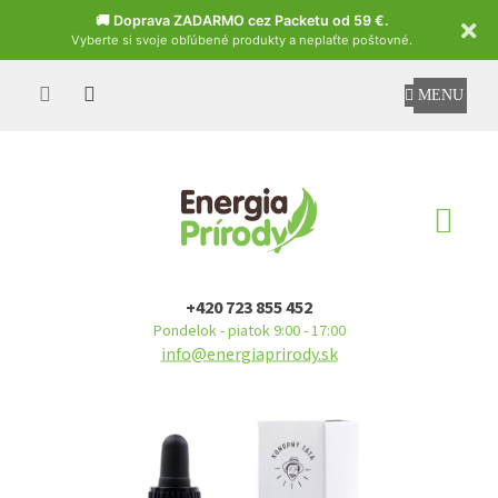
Czech
🚚 Doprava ZADARMO cez Packetu od 59 €.
Vyberte si svoje obľúbené produkty a neplaťte poštovné.
Prejsť
na
obsah
NÁ
KO
+420 723 855 452
Pondelok - piatok 9:00 - 17:00
info@energiaprirody.sk