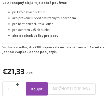
CBD konopný olej 5 % je dobré používať:
pri ťažkostiach s ADHD
ako prevenciu pred civilizačnými chorobami
pre harmonizáciu tela i duše
pre ochranu vašich buniek
ako doplnok liečby pre psov
Vynikajúca voľba, ak s CBD olejom ešte nemáte skúsenosť.
Začnite s
jednou kvapkou denne pod jazyk.
€21,33
/ ks
MOŽNOSTI DOPRAVY
Koupit
Jednotková