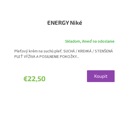
ENERGY Niké
Skladom, ihneď na odoslanie
Pleťový krém na suchú pleť. SUCHÁ / KREHKÁ / STENŠENÁ
PLEŤ VÝŽIVA A POSILNENIE POKOŽKY...
Koupit
€22,50