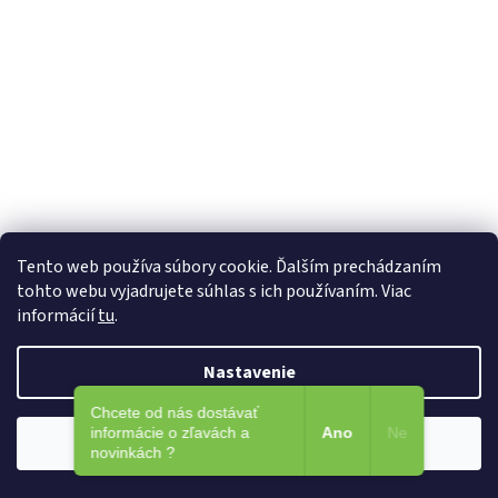
ENERGY Flora
Tento web používa súbory cookie. Ďalším prechádzaním
tohto webu vyjadrujete súhlas s ich používaním. Viac
informácií
tu
.
Skladom, ihneď na odoslanie
Pleťový krém na citlivú/problematickú pleť.
Nastavenie
Citlivá/problematická/zmiešaná-mastná pleť...
Chcete od nás dostávať
informácie o zľavách a
Ano
Ne
Súhlasím
Koupit
novinkách ?
€22,50