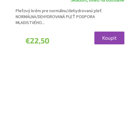
Skladom, ihneď na odoslanie
Pleťový krém pre normálnu/dehydrovanú pleť.
NORMÁLNA/DEHYDROVANÁ PLEŤ PODPORA
MLADISTVÉHO...
Koupit
€22,50