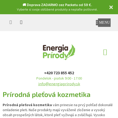
Czech
🚚 Doprava ZADARMO cez Packetu od 59 €.
Vyberte si svoje obľúbené produkty a neplaťte poštovné.
Prejsť
na
obsah
NÁ
KO
+420 723 855 452
Pondelok - piatok 9:00 - 17:00
info@energiaprirody.sk
Prírodná pleťová kozmetika
Prírodná pleťová kozmetika
vám prinesie na prvý pohľad dokonalé
omladenie pleti. Naše produkty majú vyvážené zloženie a vysoký
obsah prospešných látok, ktoré pleť vyživujú a zvláčňujú. Vysoko