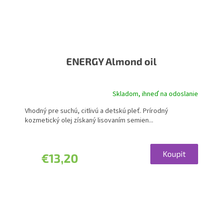
ENERGY Almond oil
Skladom, ihneď na odoslanie
Priemerné
hodnotenie
Vhodný pre suchú, citlivú a detskú pleť. Prírodný
produktu
kozmetický olej získaný lisovaním semien...
je
5,0
z
5
Koupit
€13,20
hviezdičiek.