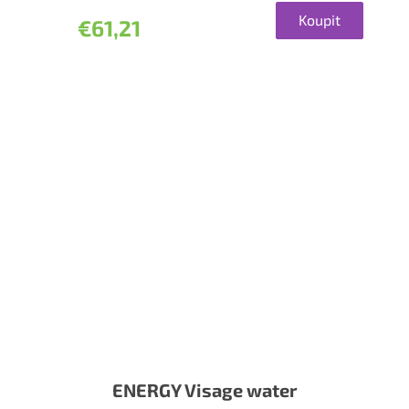
5
Koupit
€61,21
hviezdičiek.
ENERGY Visage water