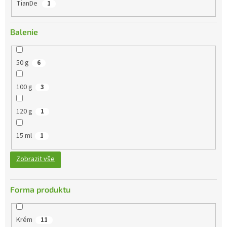
TianDe
1
Balenie
50 g
6
100 g
3
120 g
1
15 ml
1
Zobrazit vše
Forma produktu
Krém
11