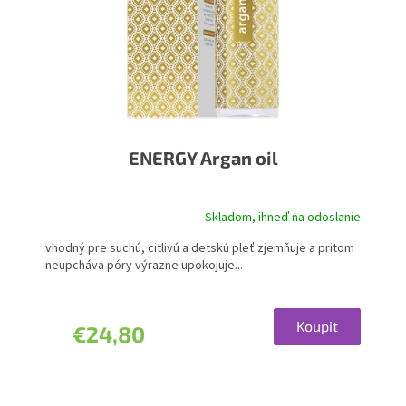
ENERGY Argan oil
Skladom, ihneď na odoslanie
Priemerné
hodnotenie
vhodný pre suchú, citlivú a detskú pleť zjemňuje a pritom
produktu
neupcháva póry výrazne upokojuje...
je
5,0
z
5
Koupit
€24,80
hviezdičiek.