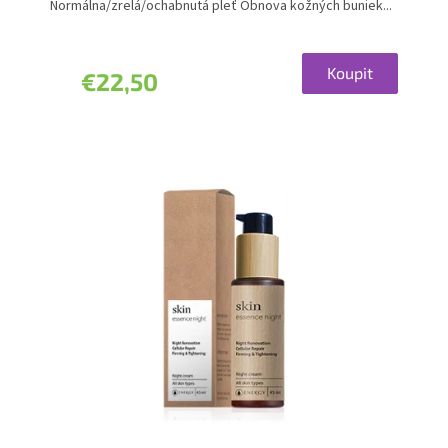
Normálna/zrelá/ochabnutá pleť Obnova kožných buniek...
Koupit
€22,50