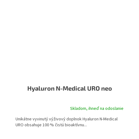
Hyaluron N-Medical URO neo
Skladom, ihneď na odoslanie
Priemerné
hodnotenie
Unikátne vyvinutý výživový doplnok Hyaluron N-Medical
produktu
URO obsahuje 100 % čistú bioaktívnu...
je
5,0
z