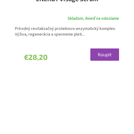
Skladom, ihneď na odoslanie
Priemerné
hodnotenie
Prírodný revitalizačný proteínovo-enzymatický komplex.
produktu
Výživa, regenerácia a spevnenie pleti...
je
5,0
z
5
Koupit
€28,20
hviezdičiek.