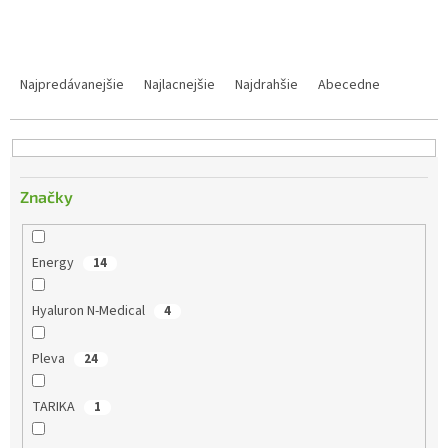
R
a
Najpredávanejšie
Najlacnejšie
Najdrahšie
Abecedne
d
e
n
i
e
Značky
p
r
o
Energy
14
d
u
Hyaluron N-Medical
4
k
t
Pleva
24
o
v
TARIKA
1