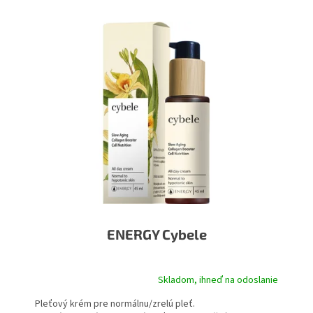
V
ý
p
i
s
p
r
o
d
u
k
t
o
v
ENERGY Cybele
Skladom, ihneď na odoslanie
Pleťový krém pre normálnu/zrelú pleť.