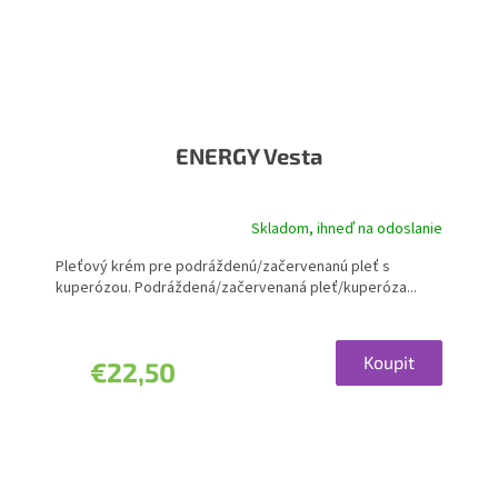
ENERGY Vesta
Skladom, ihneď na odoslanie
Pleťový krém pre podráždenú/začervenanú pleť s
kuperózou. Podráždená/začervenaná pleť/kuperóza...
Koupit
€22,50