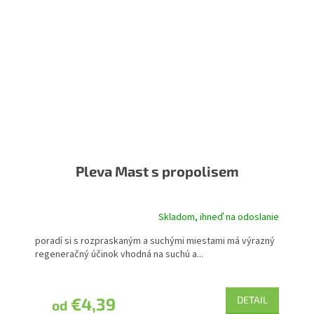
Pleva Mast s propolisem
Skladom, ihneď na odoslanie
Priemerné
hodnotenie
poradí si s rozpraskaným a suchými miestami má výrazný
produktu
regeneračný účinok vhodná na suchú a...
je
5,0
z
5
€4,39
DETAIL
od
hviezdičiek.