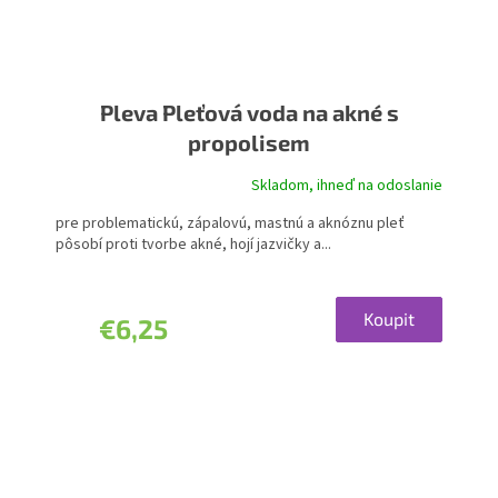
Pleva Pleťová voda na akné s
propolisem
Skladom, ihneď na odoslanie
Priemerné
hodnotenie
pre problematickú, zápalovú, mastnú a aknóznu pleť
produktu
pôsobí proti tvorbe akné, hojí jazvičky a...
je
5,0
z
5
Koupit
€6,25
hviezdičiek.