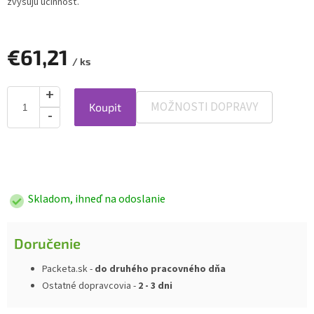
zvyšujú účinnosť.
€61,21
/ ks
MOŽNOSTI DOPRAVY
Koupit
Jednotková
cena:
Skladom, ihneď na odoslanie
Doručenie
Packeta.sk -
do druhého pracovného dňa
Ostatné dopravcovia -
2 - 3 dni