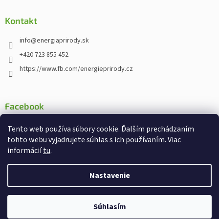
Kontakt
info
@
energiaprirody.sk
+420 723 855 452
https://www.fb.com/energieprirody.cz
Facebook
Tento web používa súbory cookie. Ďalším prechádzaním
tohto webu vyjadrujete súhlas s ich používaním. Viac
informácií
tu
.
Vytvoril Shoptet
Nakodoval:
Štefan Mazáň
Nastavenie
Chcete od nás dostávať
Copyright 2026
Energiaprirody.sk - Internetový obchod s
informácie o zľavách a
Ano
Ne
Súhlasím
doplnkami stravy
. Všetky práva vyhradené.
novinkách ?