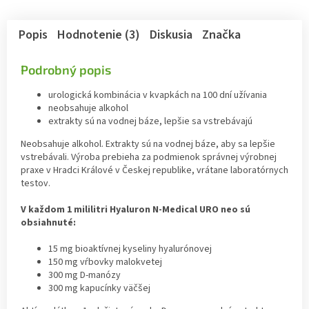
Popis
Hodnotenie (3)
Diskusia
Značka
Podrobný popis
urologická kombinácia v kvapkách na 100 dní užívania
neobsahuje alkohol
extrakty sú na vodnej báze, lepšie sa vstrebávajú
Neobsahuje alkohol. Extrakty sú na vodnej báze, aby sa lepšie
vstrebávali. Výroba prebieha za podmienok správnej výrobnej
praxe v Hradci Králové v Českej republike, vrátane laboratórnych
testov.
V každom 1 mililitri Hyaluron N-Medical URO neo sú
obsiahnuté:
15 mg bioaktívnej kyseliny hyalurónovej
150 mg vŕbovky malokvetej
300 mg D-manózy
300 mg kapucínky väčšej