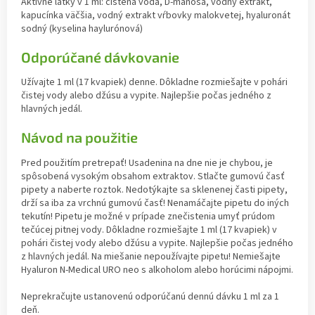
Aktívne látky v 1 ml: čistená voda, D-manosa, vodný extrakt,
kapucínka väčšia, vodný extrakt vŕbovky malokvetej, hyaluronát
sodný (kyselina haylurónová)
Odporúčané dávkovanie
Užívajte 1 ml (17 kvapiek) denne. Dôkladne rozmiešajte v pohári
čistej vody alebo džúsu a vypite. Najlepšie počas jedného z
hlavných jedál.
Návod na použitie
Pred použitím pretrepať! Usadenina na dne nie je chybou, je
spôsobená vysokým obsahom extraktov. Stlačte gumovú časť
pipety a naberte roztok. Nedotýkajte sa sklenenej časti pipety,
drží sa iba za vrchnú gumovú časť! Nenamáčajte pipetu do iných
tekutín! Pipetu je možné v prípade znečistenia umyť prúdom
tečúcej pitnej vody. Dôkladne rozmiešajte 1 ml (17 kvapiek) v
pohári čistej vody alebo džúsu a vypite. Najlepšie počas jedného
z hlavných jedál. Na miešanie nepoužívajte pipetu! Nemiešajte
Hyaluron N-Medical URO neo s alkoholom alebo horúcimi nápojmi.
Neprekračujte ustanovenú odporúčanú dennú dávku 1 ml za 1
deň.