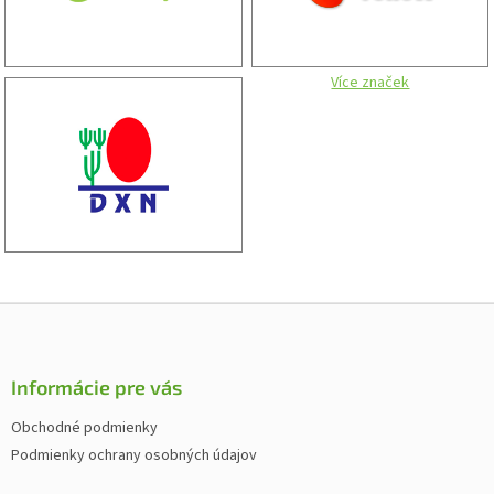
Více značek
Z
á
p
ä
Informácie pre vás
t
Obchodné podmienky
i
Podmienky ochrany osobných údajov
e