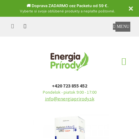
Czech
🚚 Doprava ZADARMO cez Packetu od 59 €.
Vyberte si svoje obľúbené produkty a neplaťte poštovné.
Prejsť
na
obsah
NÁ
KO
+420 723 855 452
Pondelok - piatok 9:00 - 17:00
info@energiaprirody.sk