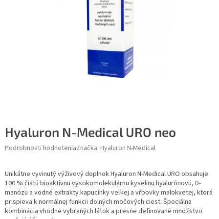
Hyaluron N-Medical URO neo
Podrobnosti hodnotenia
Značka:
Hyaluron N-Medical
Unikátne vyvinutý výživový doplnok Hyaluron N-Medical URO obsahuje
100 % čistú bioaktívnu vysokomolekulárnu kyselinu hyalurónovú, D-
manózu a vodné extrakty kapucínky veľkej a vŕbovky malokvetej, ktorá
prispieva k normálnej funkcii dolných močových ciest. Špeciálna
kombinácia vhodne vybraných látok a presne definované množstvo