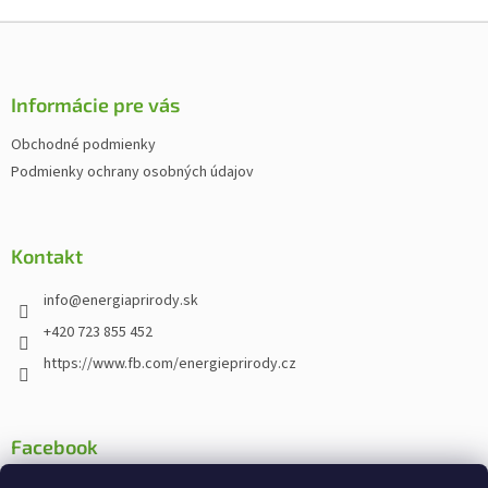
Z
á
p
ä
Informácie pre vás
t
Obchodné podmienky
i
Podmienky ochrany osobných údajov
e
Kontakt
info
@
energiaprirody.sk
+420 723 855 452
https://www.fb.com/energieprirody.cz
Facebook