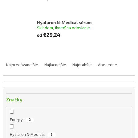
Hyaluron N-Medical sérum
Skladom, ihneď na odoslanie
€29,24
od
R
a
Najpredávanejšie
Najlacnejšie
Najdrahšie
Abecedne
d
e
n
i
e
Značky
p
r
o
Energy
2
d
u
Hyaluron N-Medical
1