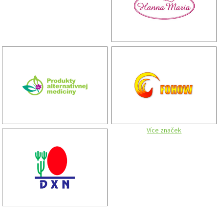
u
Více značek