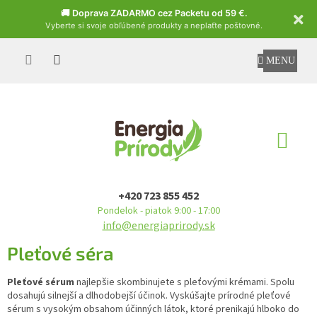
Czech
🚚 Doprava ZADARMO cez Packetu od 59 €.
Vyberte si svoje obľúbené produkty a neplaťte poštovné.
Prejsť
na
obsah
NÁ
KO
+420 723 855 452
Pondelok - piatok 9:00 - 17:00
info@energiaprirody.sk
Pleťové séra
Pleťové sérum
najlepšie skombinujete s pleťovými krémami. Spolu
dosahujú silnejší a dlhodobejší účinok. Vyskúšajte prírodné pleťové
sérum s vysokým obsahom účinných látok, ktoré prenikajú hlboko do