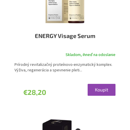
ENERGY Visage Serum
Skladom, ihneď na odoslanie
Priemerné
hodnotenie
Prírodný revitalizačný proteínovo-enzymatický komplex.
produktu
Výživa, regenerácia a spevnenie pleti...
je
5,0
z
5
Koupit
€28,20
hviezdičiek.