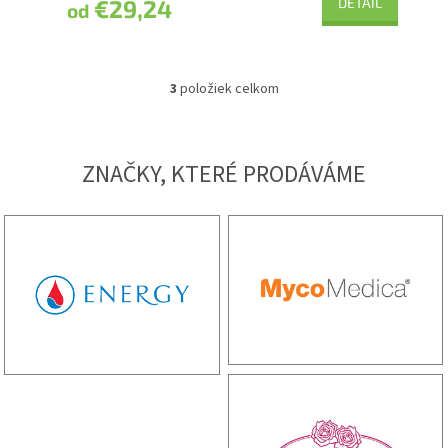
€29,24
DETAIL
od
3
položiek celkom
O
v
l
á
ZNAČKY, KTERÉ PRODÁVÁME
d
a
c
i
e
p
r
v
k
y
v
ý
p
i
s