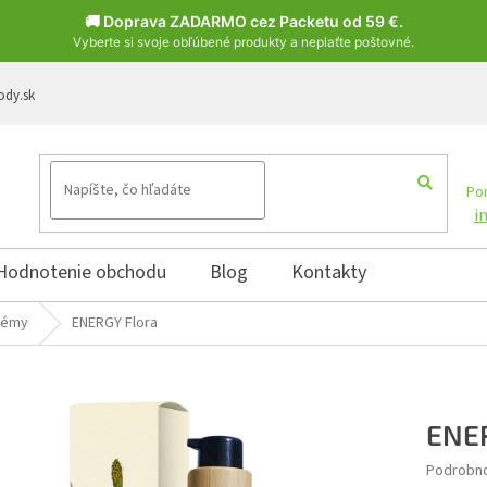
🚚 Doprava ZADARMO cez Packetu od 59 €.
Vyberte si svoje obľúbené produkty a neplaťte poštovné.
ody.sk
Pon
i
Hodnotenie obchodu
Blog
Kontakty
rémy
ENERGY Flora
ENER
Podrobno