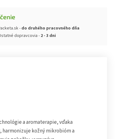
čenie
acketa.sk -
do druhého pracovného dňa
Ostatné dopravcovia -
2 - 3 dni
technológie a aromaterapie, vďaka
y, harmonizuje kožný mikrobióm a