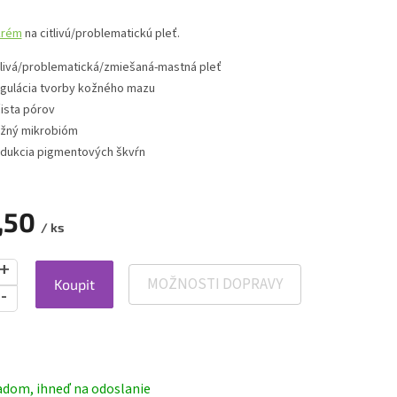
krém
na citlivú/problematickú pleť.
tlivá/problematická/zmiešaná-mastná pleť
gulácia tvorby kožného mazu
ista pórov
žný mikrobióm
dukcia pigmentových škvŕn
,50
/ ks
MOŽNOSTI DOPRAVY
Koupit
ová
adom, ihneď na odoslanie