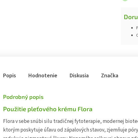
Doru
P
Popis
Hodnotenie
Diskusia
Značka
Podrobný popis
Použitie pleťového krému Flora
Flora v sebe snúbi silu tradičnej fytoterapie, modernej bio
ktorým poskytuje úľavu od zápalových stavov, zjemňuje pór