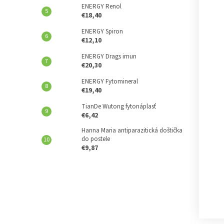
ENERGY Renol
€18,40
ENERGY Spiron
€12,10
ENERGY Drags imun
€20,30
ENERGY Fytomineral
€19,40
TianDe Wutong fytonáplasť
€6,42
Hanna Maria antiparazitická doštička
do postele
€9,87