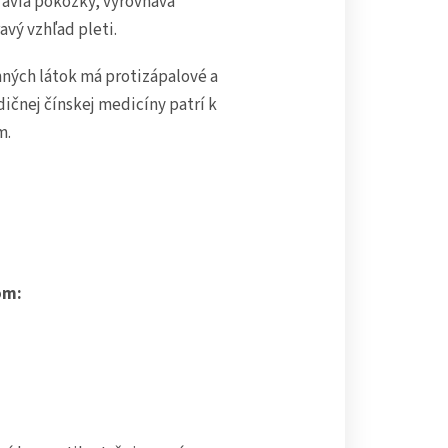
avia pokožky, vyrovnáva
avý vzhľad pleti.
ných látok má protizápalové a
ičnej čínskej medicíny patrí k
m.
om: