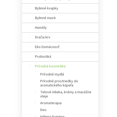
a
n
Bylinné kvapky
e
Bylinné masti
l
Humáty
Dračia krv
Eko Domácnosť
Probiotiká
Prírodná kozmetika
Prírodné mydlá
Prírodné prostriedky do
aromatického kúpeľa
Telové mlieka, krémy a masážne
oleje
Aromaterapia
Deo
Intímna hygiena