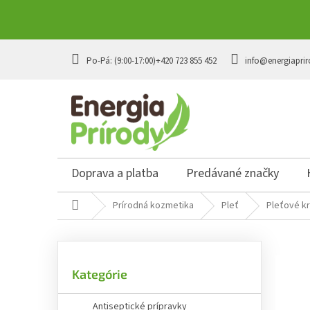
Prejsť
na
+420 723 855 452
info@energiaprir
obsah
Doprava a platba
Predávané značky
Domov
Prírodná kozmetika
Pleť
Pleťové k
B
o
č
Preskočiť
n
Kategórie
kategórie
ý
p
Antiseptické prípravky