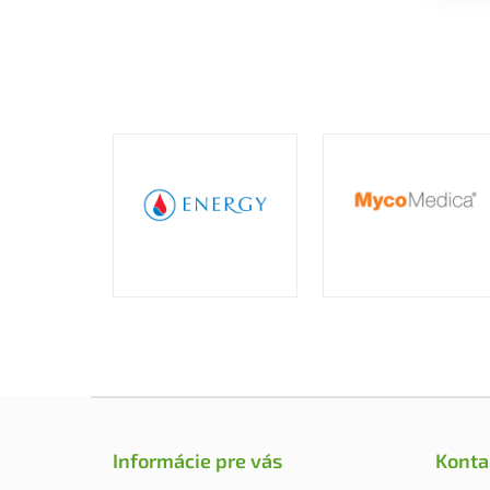
Z
á
p
Informácie pre vás
Konta
ä