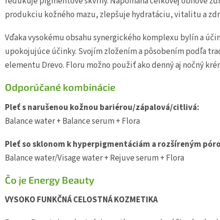
redukuje pigmentové škvrny. Napomáha celkovej obnove zdr
produkciu kožného mazu, zlepšuje hydratáciu, vitalitu a zdr
Vďaka vysokému obsahu synergického komplexu bylín a účin
upokojujúce účinky. Svojím zložením a pôsobením podľa trad
elementu Drevo. Floru možno použiť ako denný aj nočný kré
Odporúčané kombinácie
Pleť s narušenou kožnou bariérou/zápalová/citlivá:
Balance water + Balance serum + Flora
Pleť so sklonom k hyperpigmentáciám a rozšíreným pór
Balance water/Visage water + Rejuve serum + Flora
Čo je Energy Beauty
VYSOKO FUNKČNÁ CELOSTNÁ KOZMETIKA