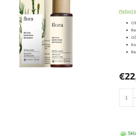
Pleťový 
Ci
Re
Oč
Ko
Re
€22
Jednotk
cena:
Skl