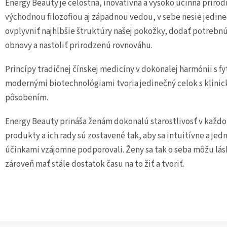
Energy Beauty je celostná, inovatívna a vysoko účinná príro
východnou filozofiou aj západnou vedou, v sebe nesie jedine
ovplyvniť najhlbšie štruktúry našej pokožky, dodať potrebnú
obnovy a nastoliť prirodzenú rovnováhu.
Princípy tradičnej čínskej medicíny v dokonalej harmónii s 
modernými biotechnológiami tvoria jedinečný celok s klini
pôsobením.
Energy Beauty prináša ženám dokonalú starostlivosť v každo
produkty a ich rady sú zostavené tak, aby sa intuitívne a je
účinkami vzájomne podporovali. Ženy sa tak o seba môžu lásk
zároveň mať stále dostatok času na to žiť a tvoriť.