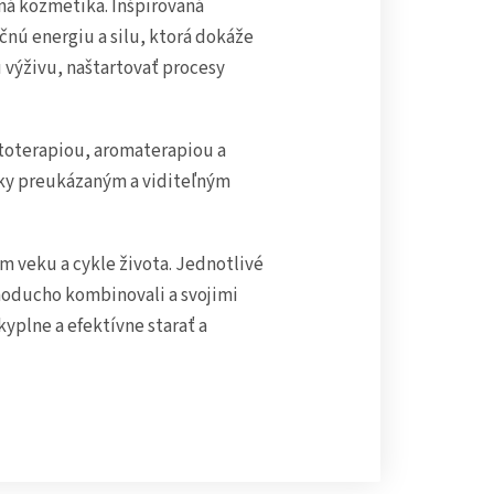
dná kozmetika. Inšpirovaná
čnú energiu a silu, ktorá dokáže
 výživu, naštartovať procesy
fytoterapiou, aromaterapiou a
cky preukázaným a viditeľným
m veku a cykle života. Jednotlivé
dnoducho kombinovali a svojimi
yplne a efektívne starať a