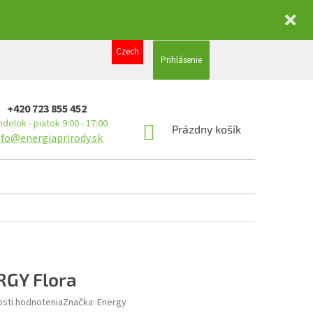
Czech
Prihlásenie
+420 723 855 452
delok - piatok 9:00 - 17:00
NÁKUPNÝ
Prázdny košík
nfo@energiaprirody.sk
KOŠÍK
GY Flora
sti hodnotenia
Značka:
Energy