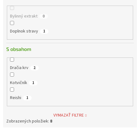
Bylinný extrakt
0
Doplnok stravy
1
S obsahom
Dračia krv
2
Kotvičník
1
Reishi
1
VYMAZAŤ FILTRE
Zobrazených položiek:
8
V