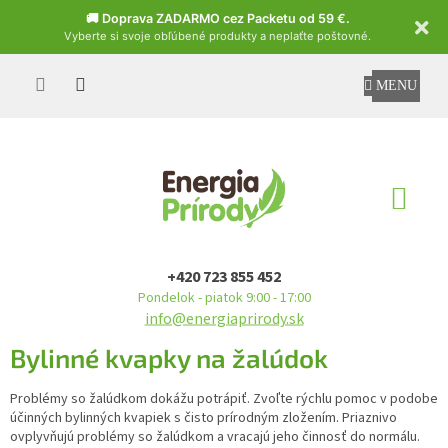
Czech
🚚 Doprava ZADARMO cez Packetu od 59 €.
Vyberte si svoje obľúbené produkty a neplaťte poštovné.
Prejsť
na
obsah
NÁ
KO
+420 723 855 452
Pondelok - piatok 9:00 - 17:00
info@energiaprirody.sk
Bylinné kvapky na žalúdok
Problémy so žalúdkom dokážu potrápiť. Zvoľte rýchlu pomoc v podobe
účinných bylinných kvapiek s čisto prírodným zložením. Priaznivo
ovplyvňujú problémy so žalúdkom a vracajú jeho činnosť do normálu.