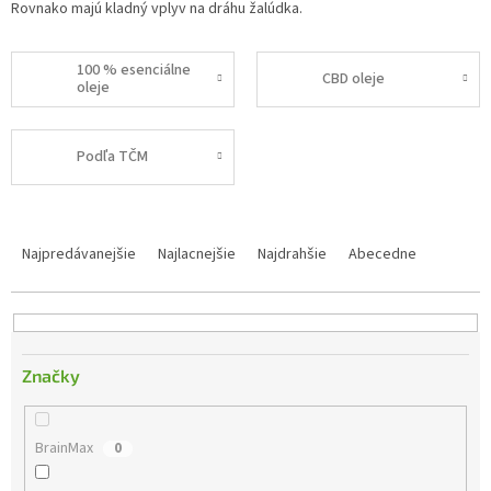
Rovnako majú kladný vplyv na dráhu žalúdka.
100 % esenciálne
CBD oleje
oleje
Podľa TČM
R
a
Najpredávanejšie
Najlacnejšie
Najdrahšie
Abecedne
d
e
n
i
e
Značky
p
r
o
BrainMax
0
d