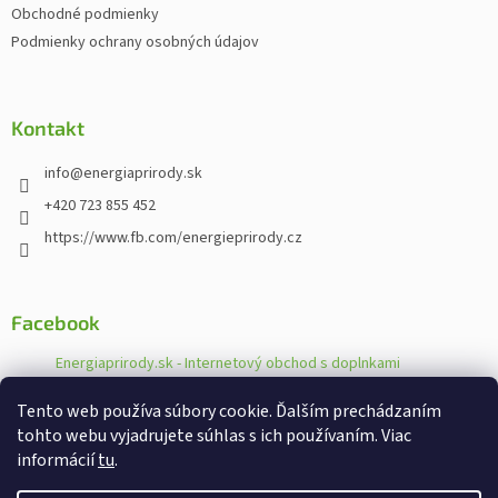
Obchodné podmienky
i
Podmienky ochrany osobných údajov
e
Kontakt
info
@
energiaprirody.sk
+420 723 855 452
https://www.fb.com/energieprirody.cz
Facebook
Energiaprirody.sk - Internetový obchod s doplnkami
stravy
Tento web používa súbory cookie. Ďalším prechádzaním
tohto webu vyjadrujete súhlas s ich používaním. Viac
informácií
tu
.
Vytvoril Shoptet