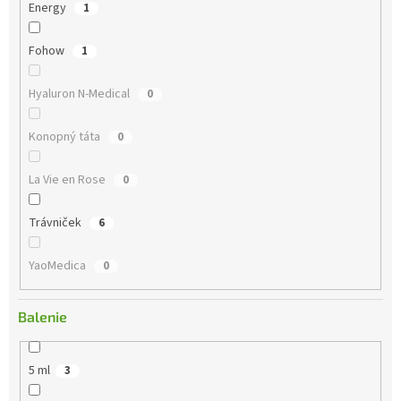
u
Energy
1
k
t
Fohow
1
o
v
Hyaluron N-Medical
0
Konopný táta
0
La Vie en Rose
0
Trávniček
6
YaoMedica
0
Balenie
5 ml
3