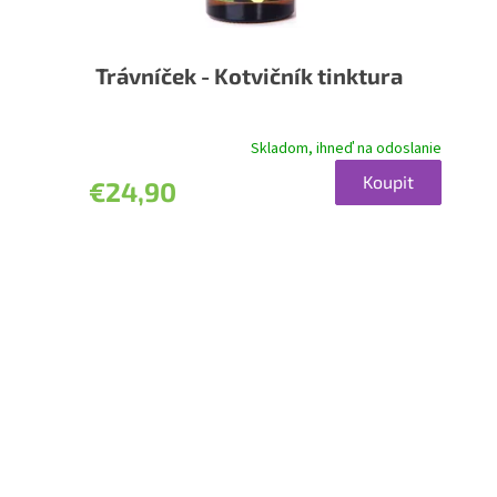
Trávníček - Kotvičník tinktura
Skladom, ihneď na odoslanie
Priemerné
hodnotenie
Koupit
€24,90
produktu
je
5,0
z
5
hviezdičiek.