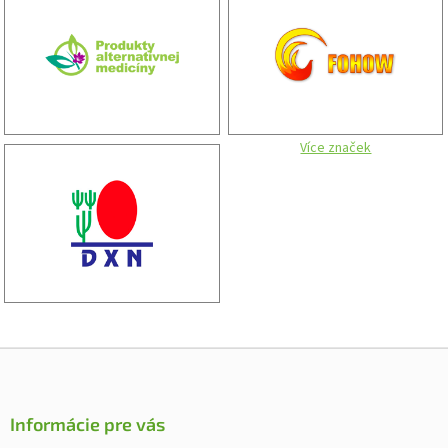
Více značek
Z
á
p
ä
Informácie pre vás
t