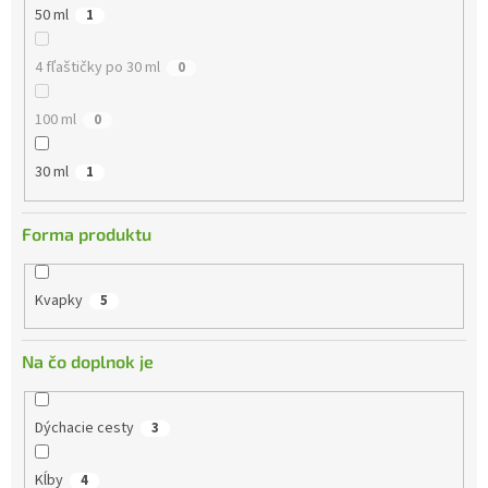
50 ml
1
4 fľaštičky po 30 ml
0
100 ml
0
30 ml
1
Forma produktu
Kvapky
5
Na čo doplnok je
Dýchacie cesty
3
Kĺby
4