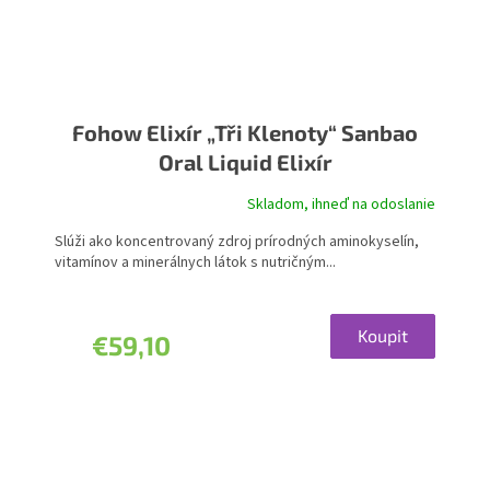
Fohow Elixír „Tři Klenoty“ Sanbao
Oral Liquid Elixír
Skladom, ihneď na odoslanie
Priemerné
hodnotenie
Slúži ako koncentrovaný zdroj prírodných aminokyselín,
produktu
vitamínov a minerálnych látok s nutričným...
je
5,0
z
5
Koupit
€59,10
hviezdičiek.