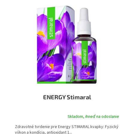
ý
p
i
s
p
r
o
d
u
k
t
o
v
ENERGY Stimaral
Skladom, ihneď na odoslanie
Priemerné
hodnotenie
Zdravotné tvrdenie pre Energy STIMARAL kvapky: Fyzický
produktu
výkon a kondícia, antioxidant 1...