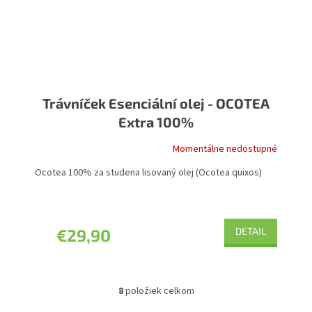
Trávníček Esenciální olej - OCOTEA
Extra 100%
Momentálne nedostupné
Ocotea 100% za studena lisovaný olej (Ocotea quixos)
€29,90
DETAIL
8
položiek celkom
O
v