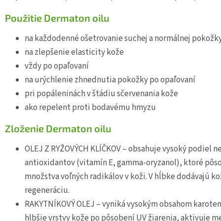
Použitie Dermaton oilu
na každodenné ošetrovanie suchej a normálnej pokožk
na zlepšenie elasticity kože
vždy po opaľovaní
na urýchlenie zhnednutia pokožky po opaľovaní
pri popáleninách v štádiu sčervenania kože
ako repelent proti bodavému hmyzu
Zloženie Dermaton oilu
OLEJ Z RYŽOVÝCH KLÍČKOV – obsahuje vysoký podiel ne
antioxidantov (vitamín E, gamma-oryzanol), ktoré pôsob
množstva voľných radikálov v koži. V hĺbke dodávajú kož
regeneráciu.
RAKYTNÍKOVÝ OLEJ – vyniká vysokým obsahom karoteno
hlbšie vrstvy kože po pôsobení UV žiarenia, aktivuje 