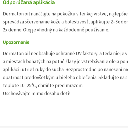
Odporúčaná aplikácia
Dermaton oil nanášajte na pokožku v tenkej vrstve, najlepšie
sprevádza sčervenanie kože a bolestivosť, aplikujte 2–3x de
2x denne. Olej je vhodný na každodenné používanie.
Upozornenie:
Dermaton oil neobsahuje ochranné UV faktory, a teda nie je 
a miestach bohatých na potné žľazy je vstrebávanie oleja pom
aplikácii utrieť ruky do sucha. Bezprostredne po nanesení m
opatrnosť predovšetkým u bieleho oblečenia. Skladujte na 
teplote 10–25°C, chráňte pred mrazom.
Uschovávajte mimo dosahu detí!