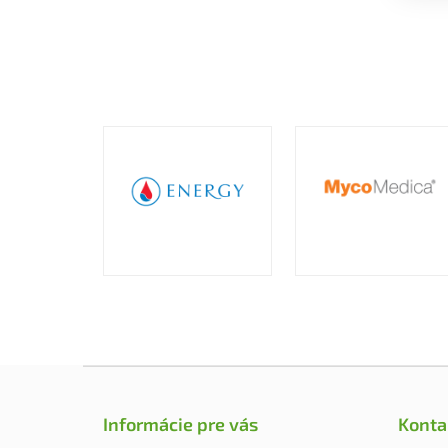
Z
á
p
Informácie pre vás
Konta
ä