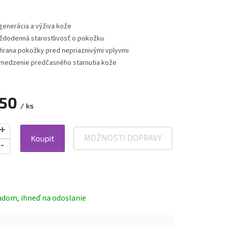
generácia a výživa kože
ždodenná starostlivosť o pokožku
hrana pokožky pred nepriaznivými vplyvmi
medzenie predčasného starnutia kože
,50
/ ks
MOŽNOSTI DOPRAVY
Koupit
ová
adom, ihneď na odoslanie