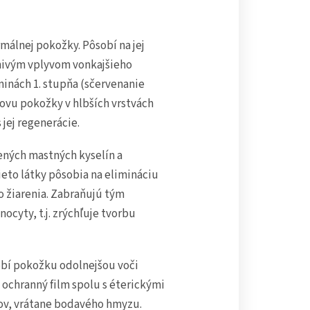
álnej pokožky. Pôsobí na jej
nivým vplyvom vonkajšieho
ninách 1. stupňa (sčervenanie
novu pokožky v hlbších vrstvách
jej regenerácie.
tených mastných kyselín a
eto látky pôsobia na elimináciu
o žiarenia. Zabraňujú tým
cyty, t.j. zrýchľuje tvorbu
robí pokožku odolnejšou voči
chranný film spolu s éterickými
tov, vrátane bodavého hmyzu.