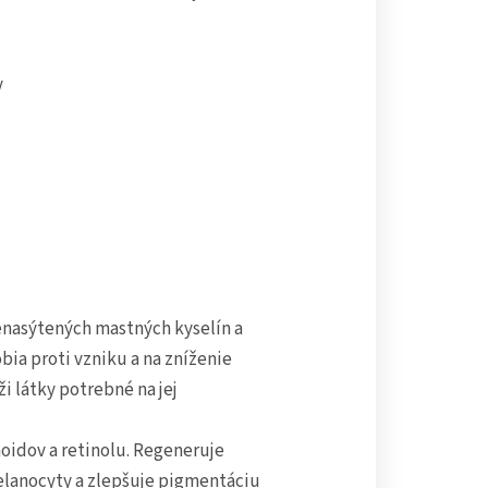
y
nasýtených mastných kyselín a
ia proti vzniku a na zníženie
i látky potrebné na jej
idov a retinolu. Regeneruje
melanocyty a zlepšuje pigmentáciu