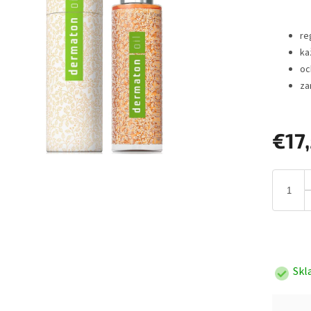
re
ka
oc
za
€17
Jednotk
cena:
Skl