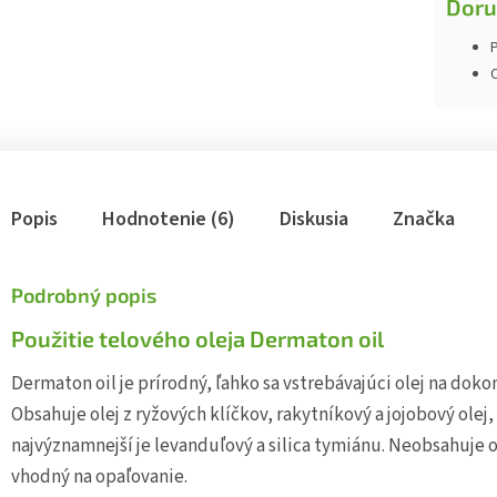
Doru
P
Popis
Hodnotenie (6)
Diskusia
Značka
Podrobný popis
Použitie telového oleja Dermaton oil
Dermaton oil je prírodný, ľahko sa vstrebávajúci olej na dok
Obsahuje olej z ryžových klíčkov, rakytníkový a jojobový olej, 
najvýznamnejší je levanduľový a silica tymiánu. Neobsahuje o
vhodný na opaľovanie.