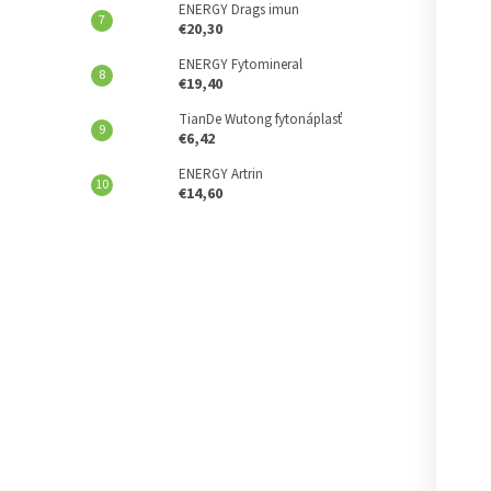
ENERGY Drags imun
€20,30
ENERGY Fytomineral
€19,40
TianDe Wutong fytonáplasť
€6,42
ENERGY Artrin
€14,60