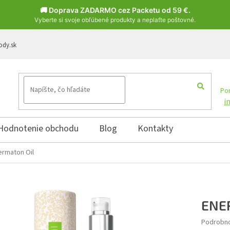
🚚 Doprava ZADARMO cez Packetu od 59 €.
Vyberte si svoje obľúbené produkty a neplaťte poštovné.
ody.sk
Pon
i
Hodnotenie obchodu
Blog
Kontakty
rmaton Oil
ENER
Podrobno