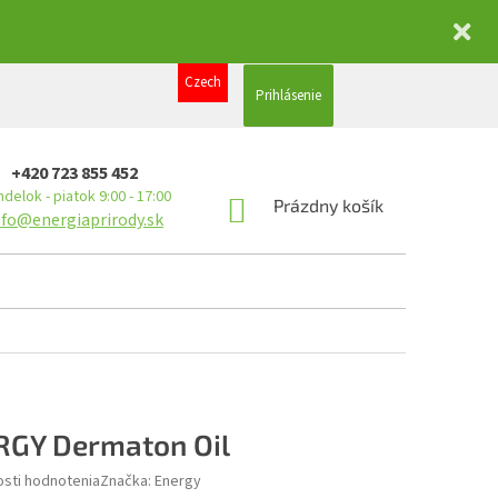
Czech
Prihlásenie
+420 723 855 452
delok - piatok 9:00 - 17:00
NÁKUPNÝ
Prázdny košík
nfo@energiaprirody.sk
KOŠÍK
GY Dermaton Oil
sti hodnotenia
Značka:
Energy