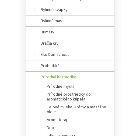
a
n
Bylinné kvapky
e
Bylinné masti
l
Humáty
Dračia krv
Eko Domácnosť
Probiotiká
Prírodná kozmetika
Prírodné mydlá
Prírodné prostriedky do
aromatického kúpeľa
Telové mlieka, krémy a masážne
oleje
Aromaterapia
Deo
Intímna hygiena