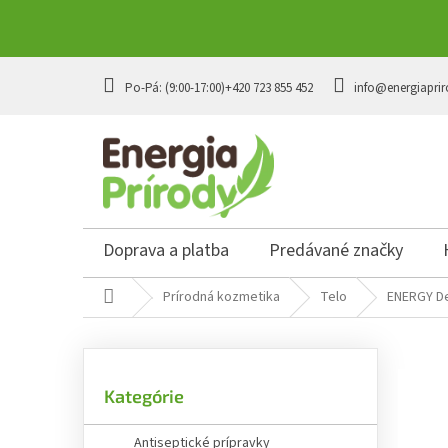
Prejsť
na
+420 723 855 452
info@energiaprir
obsah
Doprava a platba
Predávané značky
Domov
Prírodná kozmetika
Telo
ENERGY De
B
o
č
Preskočiť
n
Kategórie
kategórie
ý
p
Antiseptické prípravky