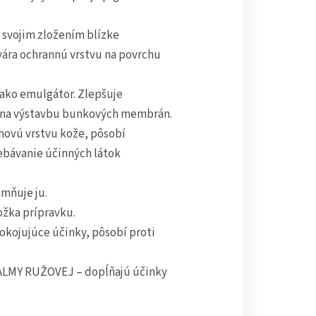
 svojim zložením blízke
vára ochrannú vrstvu na povrchu
í ako emulgátor. Zlepšuje
ál na výstavbu bunkových membrán.
hovú vrstvu kože, pôsobí
ebávanie účinných látok
mňuje ju.
ožka prípravku.
kojujúce účinky, pôsobí proti
LMY RUŽOVEJ – dopĺňajú účinky