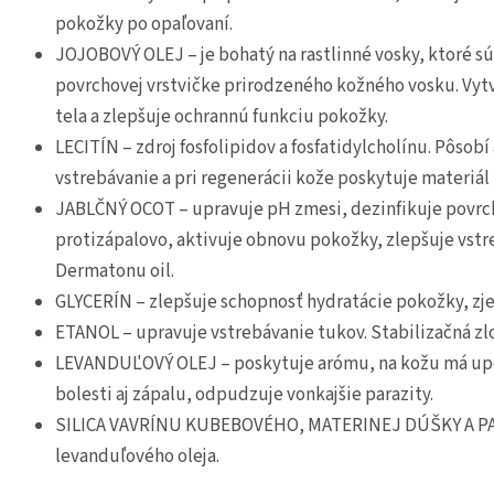
pokožky po opaľovaní.
JOJOBOVÝ OLEJ – je bohatý na rastlinné vosky, ktoré sú
povrchovej vrstvičke prirodzeného kožného vosku. Vyt
tela a zlepšuje ochrannú funkciu pokožky.
LECITÍN – zdroj fosfolipidov a fosfatidylcholínu. Pôsob
vstrebávanie a pri regenerácii kože poskytuje materi
JABLČNÝ OCOT – upravuje pH zmesi, dezinfikuje povrc
protizápalovo, aktivuje obnovu pokožky, zlepšuje vstr
Dermatonu oil.
GLYCERÍN – zlepšuje schopnosť hydratácie pokožky, zje
ETANOL – upravuje vstrebávanie tukov. Stabilizačná zl
LEVANDUĽOVÝ OLEJ – poskytuje arómu, na kožu má upo
bolesti aj zápalu, odpudzuje vonkajšie parazity.
SILICA VAVRÍNU KUBEBOVÉHO, MATERINEJ DÚŠKY A PA
levanduľového oleja.