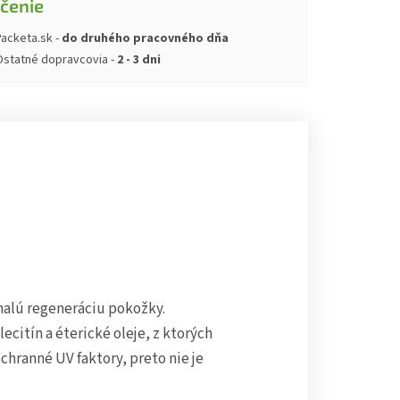
čenie
acketa.sk -
do druhého pracovného dňa
Ostatné dopravcovia -
2 - 3 dni
onalú regeneráciu pokožky.
lecitín a éterické oleje, z ktorých
chranné UV faktory, preto nie je