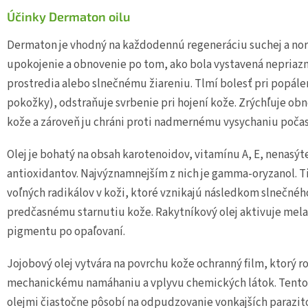
Účinky Dermaton oilu
Dermaton je vhodný na každodennú regeneráciu suchej a norm
upokojenie a obnovenie po tom, ako bola vystavená nepriaz
prostredia alebo slnečnému žiareniu. Tlmí bolesť pri popále
pokožky), odstraňuje svrbenie pri hojení kože. Zrýchľuje ob
kože a zároveň ju chráni proti nadmernému vysychaniu počas 
Olej je bohatý na obsah karotenoidov, vitamínu A, E, nenasý
antioxidantov. Najvýznamnejším z nich je gamma-oryzanol. Ti
voľných radikálov v koži, ktoré vznikajú následkom slnečnéh
predčasnému starnutiu kože. Rakytníkový olej aktivuje melano
pigmentu po opaľovaní.
Jojobový olej vytvára na povrchu kože ochranný film, ktorý 
mechanickému namáhaniu a vplyvu chemických látok. Tento o
olejmi čiastočne pôsobí na odpudzovanie vonkajších parazi