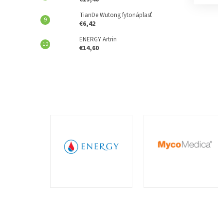
TianDe Wutong fytonáplasť
€6,42
ENERGY Artrin
€14,60