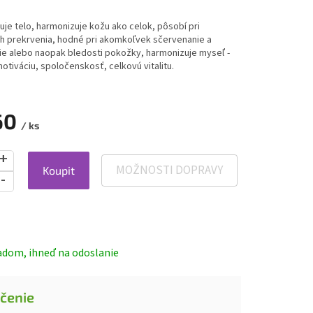
je telo, harmonizuje kožu ako celok, pôsobí pri
h prekrvenia, hodné pri akomkoľvek sčervenanie a
ie alebo naopak bledosti pokožky, harmonizuje myseľ -
otiváciu, spoločenskosť, celkovú vitalitu.
60
/ ks
MOŽNOSTI DOPRAVY
Koupit
ová
adom, ihneď na odoslanie
čenie