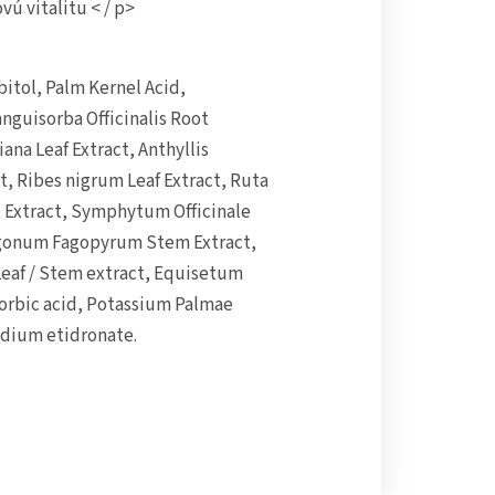
ú vitalitu < / p>
itol, Palm Kernel Acid,
nguisorba Officinalis Root
ana Leaf Extract, Anthyllis
ct, Ribes nigrum Leaf Extract, Ruta
it Extract, Symphytum Officinale
ygonum Fagopyrum Stem Extract,
Leaf / Stem extract, Equisetum
corbic acid, Potassium Palmae
dium etidronate.