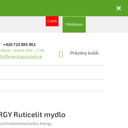
Czech
Prihlásenie
+420 723 855 452
delok - piatok 9:00 - 17:00
NÁKUPNÝ
Prázdny košík
nfo@energiaprirody.sk
KOŠÍK
GY Ruticelit mydlo
sti hodnotenia
Značka:
Energy