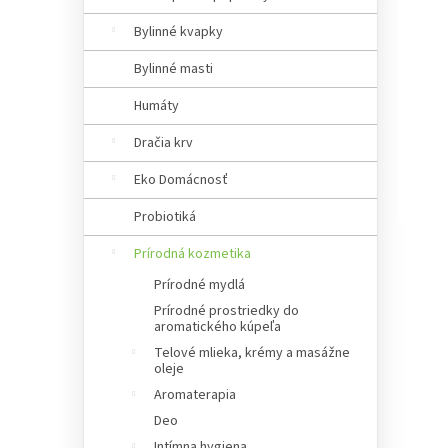
a
n
Bylinné kvapky
e
Bylinné masti
l
Humáty
Dračia krv
Eko Domácnosť
Probiotiká
Prírodná kozmetika
Prírodné mydlá
Prírodné prostriedky do
aromatického kúpeľa
Telové mlieka, krémy a masážne
oleje
Aromaterapia
Deo
Intímna hygiena