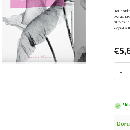
Harmonizu
poruchác
prekrven
zvyšuje m
€5,
Jednotk
cena:
Skl
Doru