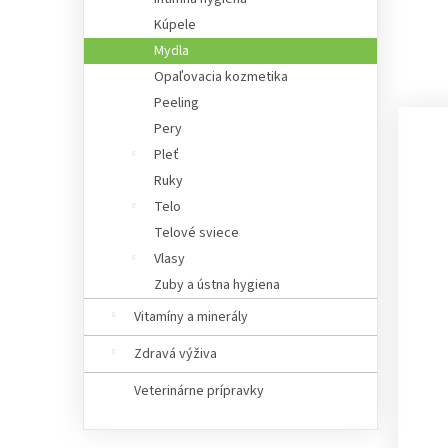
Kúpele
Mydla
Opaľovacia kozmetika
Peeling
Pery
Pleť
Ruky
Telo
Telové sviece
Vlasy
Zuby a ústna hygiena
Vitamíny a minerály
Zdravá výživa
Veterinárne prípravky