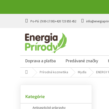
Prejsť
na
+420 723 855 452
info@energiaprir
obsah
Doprava a platba
Predávané značky
Domov
Prírodná kozmetika
Mydla
ENERGY R
B
o
č
Preskočiť
n
Kategórie
kategórie
ý
p
Antiseptické prípravky