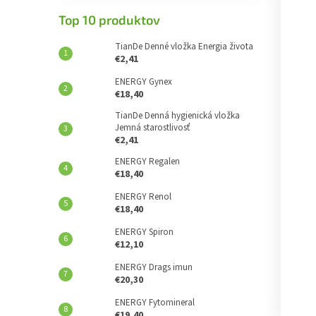
Top 10 produktov
TianDe Denné vložka Energia života
€2,41
ENERGY Gynex
€18,40
TianDe Denná hygienická vložka
Jemná starostlivosť
€2,41
ENERGY Regalen
€18,40
ENERGY Renol
€18,40
ENERGY Spiron
€12,10
ENERGY Drags imun
€20,30
ENERGY Fytomineral
€19,40