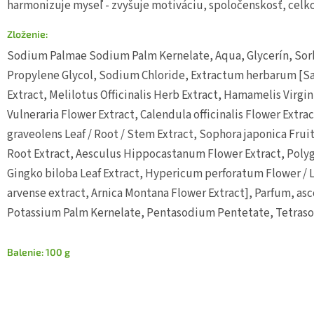
harmonizuje myseľ - zvyšuje motiváciu, spoločenskosť, celkov
Zloženie:
Sodium Palmae Sodium Palm Kernelate, Aqua, Glycerín, Sorb
Propylene Glycol, Sodium Chloride, Extractum herbarum [Sa
Extract, Melilotus Officinalis Herb Extract, Hamamelis Virgini
Vulneraria Flower Extract, Calendula officinalis Flower Extra
graveolens Leaf / Root / Stem Extract, Sophora japonica Fru
Root Extract, Aesculus Hippocastanum Flower Extract, Pol
Gingko biloba Leaf Extract, Hypericum perforatum Flower / 
arvense extract, Arnica Montana Flower Extract], Parfum, as
Potassium Palm Kernelate, Pentasodium Pentetate, Tetraso
Balenie: 100 g