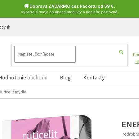
🚚 Doprava ZADARMO cez Packetu od 59 €.
Vyberte si svoje obľúbené produkty a neplaťte poštovné.
ody.sk
Pon
i
Hodnotenie obchodu
Blog
Kontakty
uticelit mydlo
ENER
Podrobno