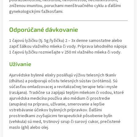
zníženou imunitou, poruchami menštruačného cyklu a ďalšími
gynekologickými ťažkosťami.
Odporúčané dávkovanie
1 čajovú lyžičku (tj. 5g/lyžičku) 2 – 3x denne samostatne alebo
zapiť šálkou vlažného mlieka či vody. Príprava lahodného nápoja:
1 čajovú lyžičku rozmiešajte v 250 ml vlažného mlieka či vody.
Užívanie
Ajurvédske bylinné elixíry posilňujú výživu telesných tkanív
(dhátus) a podporujú očistu telesných sústav (srótámsi). Sú
súčasťou omladzovacej a revitalizačnej terapie tela i mysle
(rasájana). Tradične sa zapíjajú teplým mliekom či vodou, ktoré
ajurvédska medicína používa ako médium či prostredie
(anupána) na prípravu, užívanie, smerovanie a lepšie
vstrebávanie účinkov bylinných prípravkov. Ďalšími
prostriedkami zvyšujúcimi terapeutické pôsobenie bylín
(vehikula) sú med, trstinový sirup či surový cukor, prečistené
maslo (ghí) alebo olej.