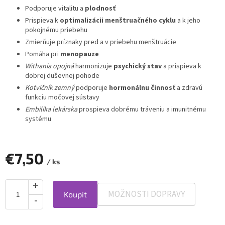
Podporuje vitalitu a
plodnosť
Prispieva k
optimalizácii
menštruačného cyklu
a k jeho
pokojnému priebehu
Zmierňuje príznaky pred a v priebehu menštruácie
Pomáha pri
menopauze
Withania opojná
harmonizuje
psychický stav
a prispieva k
dobrej duševnej pohode
Kotvičník zemný
podporuje
hormonálnu činnosť
a zdravú
funkciu močovej sústavy
Embilika lekárska
prospieva dobrému tráveniu a imunitnému
systému
€7,50
/ ks
MOŽNOSTI DOPRAVY
Koupit