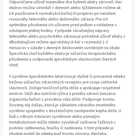
Odporúčame užívať maximálne dva bylinné elixíry zároveň. Viac
elixírov možno striedať v dennom alebo týždennom režime ak
ich používame k normalizácii bežných prejavov pri narušení
rovnováhy telesného alebo duševného zdravia. Pre ich
optimálne pôsobenie ich užívame pred jedlom a oddelene s
odstupom jednej hodiny. V prípade závažnejšej nápravy
telesného alebo psychického zdravia je potrebné užívať elixíry v
dlhodobejšom režime ajurvédskych kúr v rozmedzí 1-3
mesiacov v súlade s denným dávkovaním uvedeným na obale.
Špecifická chuť každého elixíru je súčasťou terapeutického
pôsobenia a zodpovedá ajurvédskym vlastnostiam šiestich
chutí.
V systéme Ajurvédskeho lekárstva je vlažné či prevarené mlieko
bežnou súčasťou zdravotných receptov pre svoje sattvické
vlastnosti. Znižuje horúčosť pitta dóše a upokojuje rozjatrené
emócie. Slúži ako nutričná výživa a prináša zdravú tonizáciu
organizmu ľuďom s prevahou váta dóše. Podporuje tvorbu
životnej sily ódžas, ktorá je základom zdravého imunitného
systému spojeného s dostatočným zastúpením kapha dóše. U
ľudí s citlivým tráviacim systémom alebo pomalým
metabolizmom môže mlieko vyvolávať zažívacie ťažkosti v
podobe zahlienenia, hnačky či nadúvania. V tom prípade je
vhodné pridať do mlieka buď trochu zázvoru, klinčeka,