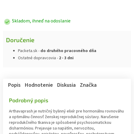
Jednotková
cena:
Skladom, ihneď na odoslanie
Doručenie
Packeta.sk -
do druhého pracovného dňa
Ostatné dopravcovia -
2 - 3 dni
Popis
Hodnotenie
Diskusia
Značka
Podrobný popis
Arthavaprash je nutričný bylinný elixír pre hormonálnu rovnováhu
a optimálnu činnosť ženskej reprodukčnej sústavy. Narušenie
reprodukčného tkaniva je spôsobené psychosomatickou
disharmóniou. Prejavuje sa napätím, nervozitou,
podráždenosťou, neistotou, nevoľnosťou, nechutenstvom,