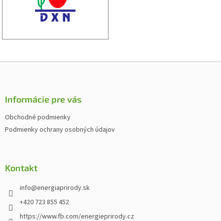
Z
á
p
ä
Informácie pre vás
t
Obchodné podmienky
i
Podmienky ochrany osobných údajov
e
Kontakt
info
@
energiaprirody.sk
+420 723 855 452
https://www.fb.com/energieprirody.cz