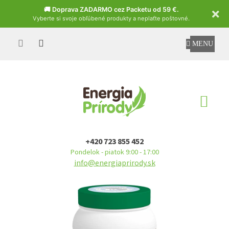
Czech
🚚 Doprava ZADARMO cez Packetu od 59 €.
Vyberte si svoje obľúbené produkty a neplaťte poštovné.
Prejsť
na
obsah
NÁ
KO
+420 723 855 452
Pondelok - piatok 9:00 - 17:00
info@energiaprirody.sk