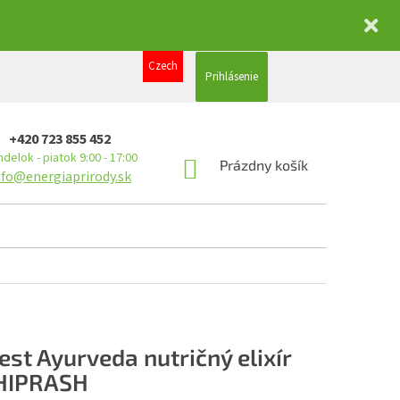
Czech
Prihlásenie
+420 723 855 452
delok - piatok 9:00 - 17:00
NÁKUPNÝ
Prázdny košík
nfo@energiaprirody.sk
KOŠÍK
est Ayurveda nutričný elixír
HIPRASH