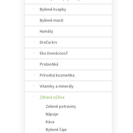
a
n
Bylinné kvapky
e
Bylinné masti
l
Humáty
Dračia krv
Eko Domácnosť
Probiotiká
Prírodná kozmetika
Vitamíny a minerály
Zdravá výživa
Zelené potraviny
Nápoje
Káva
Bylinné čaje