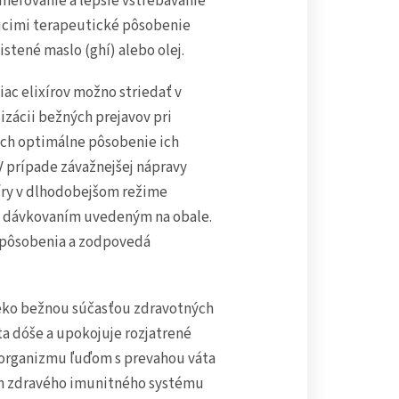
smerovanie a lepšie vstrebávanie
júcimi terapeutické pôsobenie
istené maslo (ghí) alebo olej.
ac elixírov možno striedať v
zácii bežných prejavov pri
ich optimálne pôsobenie ich
 prípade závažnejšej nápravy
xíry v dlhodobejšom režime
m dávkovaním uvedeným na obale.
o pôsobenia a zodpovedá
ieko bežnou súčasťou zdravotných
ta dóše a upokojuje rozjatrené
u organizmu ľuďom s prevahou váta
dom zdravého imunitného systému