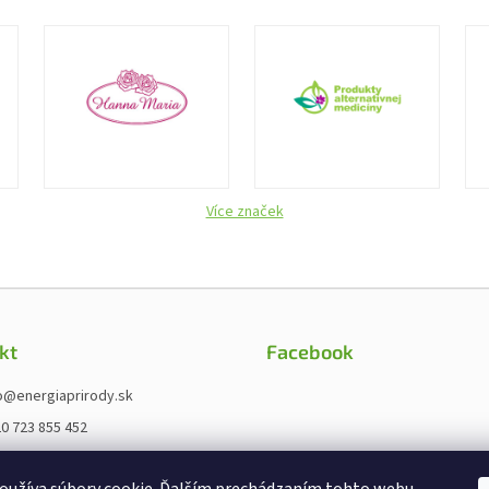
Více značek
kt
Facebook
o
@
energiaprirody.sk
0 723 855 452
ps://www.fb.com/energieprirody.