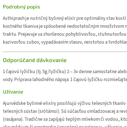
Podrobný popis
Asthiprash je nutričný bylinný elixír pre optimálny stav kost
kostného tkaniva je spôsobené nedostatočným množstvom m
traktu. Prejavuje sa zhoršenou pohyblivosťou, stuhnutosťo
kazivosťou zubov, vypadávaním vlasov, neistotou a tvrdohla
Odporúčané dávkovanie
1 čajovú lyžičku (tj. 5g/lyžičku) 2 – 3x denne samostatne ale
vody. Príprava lahodného nápoja: 1 čajovú lyžičku rozmiešajte
Užívanie
Ajurvédske bylinné elixíry posilňujú výživu telesných tkanív
telesných sústav (srótámsi). Sú súčasťou omladzovacej a revit
(rasájana). Tradične sa zapíjajú teplým mliekom či vodou, k