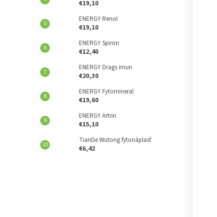
€19,10
ENERGY Renol
€19,10
ENERGY Spiron
€12,40
ENERGY Drags imun
€20,30
ENERGY Fytomineral
€19,60
ENERGY Artrin
€15,10
TianDe Wutong fytonáplasť
€6,42