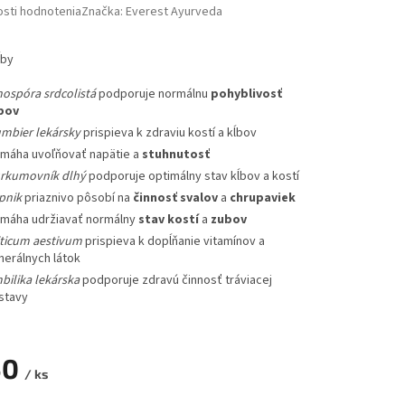
sti hodnotenia
Značka:
Everest Ayurveda
ĺby
nospóra srdcolistá
podporuje normálnu
pohyblivosť
bov
mbier lekársky
prispieva k zdraviu kostí a kĺbov
máha uvoľňovať napätie a
stuhnutosť
rkumovník dlhý
podporuje optimálny stav kĺbov a kostí
pnik
priaznivo pôsobí na
činnosť
svalov
a
chrupaviek
máha udržiavať normálny
stav kostí
a
zubov
iticum aestivum
prispieva k dopĺňanie vitamínov a
nerálnych látok
bilika lekárska
podporuje zdravú činnosť tráviacej
stavy
50
/ ks