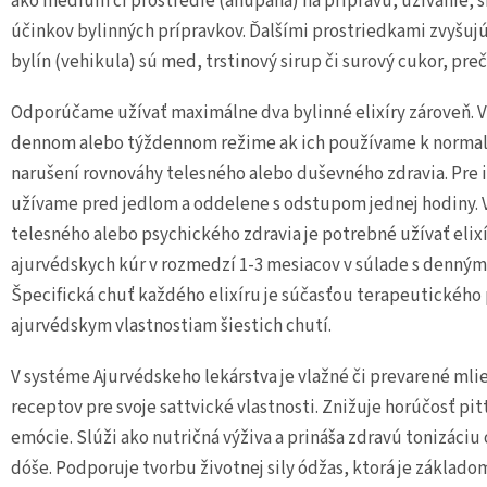
ako médium či prostredie (anupána) na prípravu, užívanie, 
účinkov bylinných prípravkov. Ďalšími prostriedkami zvyšu
bylín (vehikula) sú med, trstinový sirup či surový cukor, preč
Odporúčame užívať maximálne dva bylinné elixíry zároveň. Vi
dennom alebo týždennom režime ak ich používame k normali
narušení rovnováhy telesného alebo duševného zdravia. Pre 
užívame pred jedlom a oddelene s odstupom jednej hodiny. V
telesného alebo psychického zdravia je potrebné užívať eli
ajurvédskych kúr v rozmedzí 1-3 mesiacov v súlade s denný
Špecifická chuť každého elixíru je súčasťou terapeutickéh
ajurvédskym vlastnostiam šiestich chutí.
V systéme Ajurvédskeho lekárstva je vlažné či prevarené ml
receptov pre svoje sattvické vlastnosti. Znižuje horúčosť pit
emócie. Slúži ako nutričná výživa a prináša zdravú tonizáci
dóše. Podporuje tvorbu životnej sily ódžas, ktorá je zákla