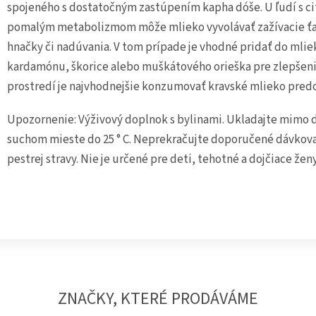
spojeného s dostatočným zastúpením kapha dóše. U ľudí s c
pomalým metabolizmom môže mlieko vyvolávať zažívacie ťaž
hnačky či nadúvania. V tom prípade je vhodné pridať do mlie
kardamónu, škorice alebo muškátového orieška pre zlepšeni
prostredí je najvhodnejšie konzumovať kravské mlieko predo
Upozornenie: Výživový doplnok s bylinami. Ukladajte mimo d
suchom mieste do 25 ° C. Neprekračujte doporučené dávkov
pestrej stravy. Nie je určené pre deti, tehotné a dojčiace ženy
ZNAČKY, KTERÉ PRODÁVÁME