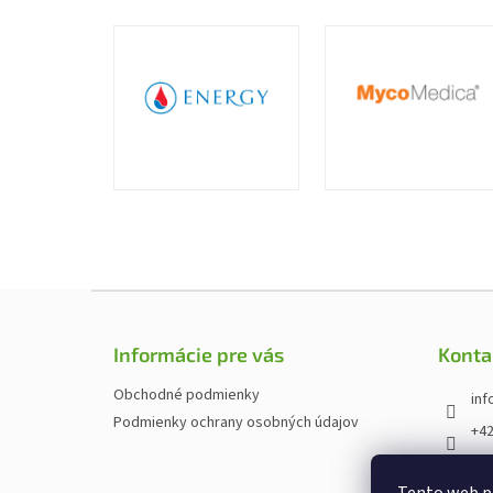
Z
á
p
Informácie pre vás
Konta
ä
t
Obchodné podmienky
inf
i
Podmienky ochrany osobných údajov
+42
e
htt
cz