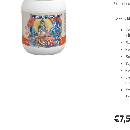
Podrobno
Kosti & k
Ti
kĺ
Ďu
Po
Ku
Vá
Po
Tr
mi
Em
sú
€7,