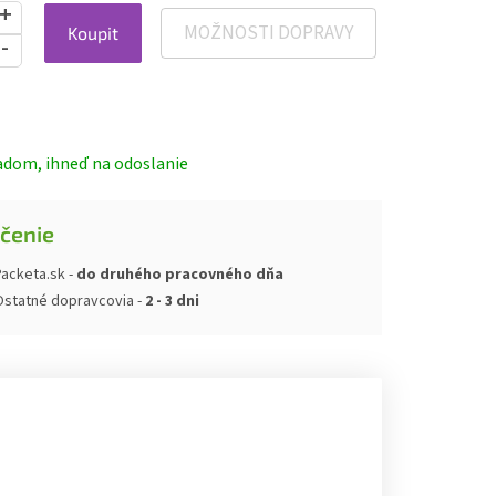
MOŽNOSTI DOPRAVY
Koupit
ová
adom, ihneď na odoslanie
čenie
acketa.sk -
do druhého pracovného dňa
Ostatné dopravcovia -
2 - 3 dni