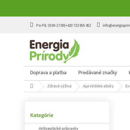
Prejsť
na
+420 723 855 452
info@energiaprir
obsah
Doprava a platba
Predávané značky
Domov
Zdravá výživa
Ajurvédske elixíry
Ev
B
o
č
Preskočiť
n
Kategórie
kategórie
ý
p
Antiseptické prípravky