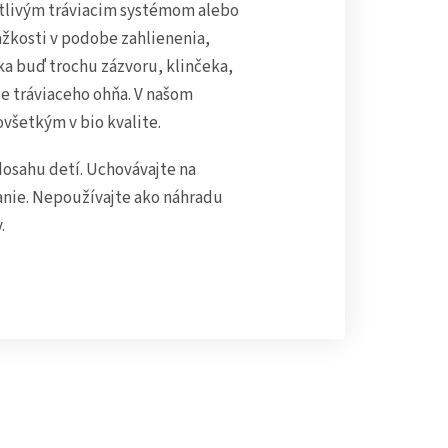
itlivým tráviacim systémom alebo
kosti v podobe zahlienenia,
ka buď trochu zázvoru, klinčeka,
e tráviaceho ohňa. V našom
všetkým v bio kvalite.
osahu detí. Uchovávajte na
anie. Nepoužívajte ako náhradu
.