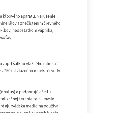
í a kĺbového aparátu. Narušenie
inerálov a znečistením črevného
u kĺbov, nedostatkom vápnika,
vosťou.
bo zapiť šálkou vlažného mlieka či
 v 250 ml vlažného mlieka či vody.
 (dhátus) a podporujú očistu
alizačnej terapie tela i mysle
toré ajurvédska medicína používa