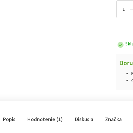
Jednotk
cena:
Skl
Doru
P
Popis
Hodnotenie (1)
Diskusia
Značka