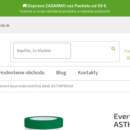
🚚 Doprava ZADARMO cez Packetu od 59 €.
Vyberte si svoje obľúbené produkty a neplaťte poštovné.
ody.sk
Pon
i
Hodnotenie obchodu
Blog
Kontakty
erest Ayurveda nutričný elixír ASTHIPRASH
Ever
AST