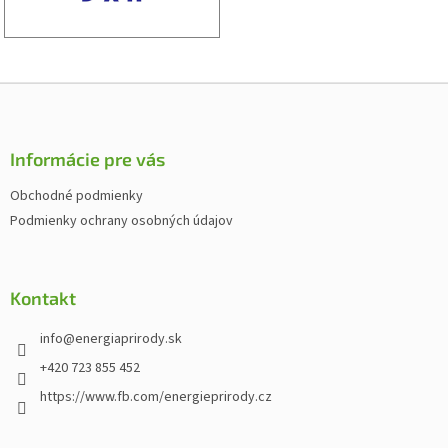
Z
á
p
ä
Informácie pre vás
t
Obchodné podmienky
i
Podmienky ochrany osobných údajov
e
Kontakt
info
@
energiaprirody.sk
+420 723 855 452
https://www.fb.com/energieprirody.cz