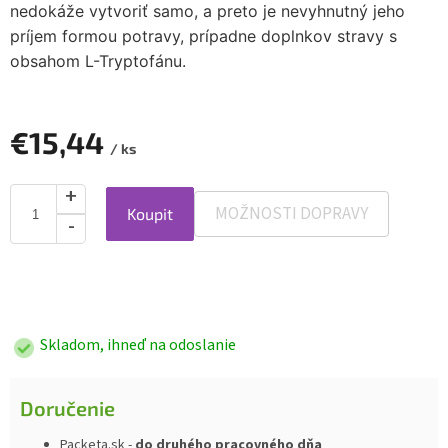
nedokáže vytvoriť samo, a preto je nevyhnutný jeho
príjem formou potravy, prípadne doplnkov stravy s
obsahom L-Tryptofánu.
€15,44
/ ks
MOŽNOSTI DOPRAVY
Koupit
Jednotková
cena:
Skladom, ihneď na odoslanie
Doručenie
Packeta.sk -
do druhého pracovného dňa