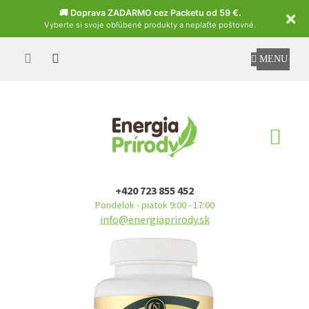
Czech
🚚 Doprava ZADARMO cez Packetu od 59 €.
Vyberte si svoje obľúbené produkty a neplaťte poštovné.
Prejsť
na
obsah
NÁ
KO
+420 723 855 452
Pondelok - piatok 9:00 - 17:00
info@energiaprirody.sk