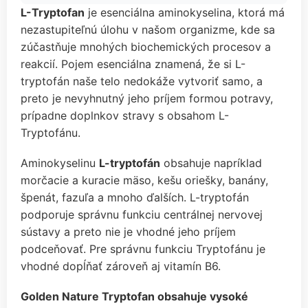
L-Tryptofan
je esenciálna aminokyselina, ktorá má
nezastupiteľnú úlohu v našom organizme, kde sa
zúčastňuje mnohých biochemických procesov a
reakcií. Pojem esenciálna znamená, že si L-
tryptofán naše telo nedokáže vytvoriť samo, a
preto je nevyhnutný jeho príjem formou potravy,
prípadne doplnkov stravy s obsahom L-
Tryptofánu.
Aminokyselinu
L-tryptofán
obsahuje napríklad
morčacie a kuracie mäso, kešu oriešky, banány,
špenát, fazuľa a mnoho ďalších. L-tryptofán
podporuje správnu funkciu centrálnej nervovej
sústavy a preto nie je vhodné jeho príjem
podceňovať. Pre správnu funkciu Tryptofánu je
vhodné dopĺňať zároveň aj vitamín B6.
Golden Nature Tryptofan obsahuje vysoké