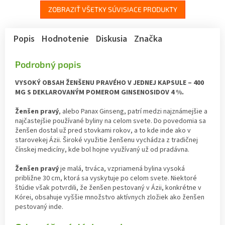
ZOBRAZIŤ VŠETKY SÚVISIACE PRODUKTY
Popis
Hodnotenie
Diskusia
Značka
Podrobný popis
VYSOKÝ OBSAH ŽENŠENU PRAVÉHO V JEDNEJ KAPSULE – 400
MG S DEKLAROVANÝM POMEROM GINSENOSIDOV 4 %.
Ženšen pravý
, alebo Panax Ginseng, patrí medzi najznámejšie a
najčastejšie používané byliny na celom svete. Do povedomia sa
ženšen dostal už pred stovkami rokov, a to kde inde ako v
starovekej Ázii. Široké využitie ženšenu vychádza z tradičnej
čínskej medicíny, kde bol hojne využívaný už od pradávna.
Ženšen pravý
je malá, trváca, vzpriamená bylina vysoká
približne 30 cm, ktorá sa vyskytuje po celom svete. Niektoré
štúdie však potvrdili, že ženšen pestovaný v Ázii, konkrétne v
Kórei, obsahuje vyššie množstvo aktívnych zložiek ako ženšen
pestovaný inde.