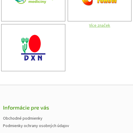
Více značek
Z
á
p
ä
Informácie pre vás
t
Obchodné podmienky
i
Podmienky ochrany osobných údajov
e