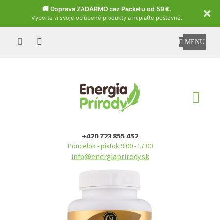
Czech
🚚 Doprava ZADARMO cez Packetu od 59 €.
Vyberte si svoje obľúbené produkty a neplaťte poštovné.
Prejsť
na
obsah
NÁ
KO
+420 723 855 452
Pondelok - piatok 9:00 - 17:00
info@energiaprirody.sk