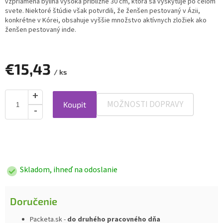
vzpriamená bylina vysoká približne 30 cm, ktorá sa vyskytuje po celom
svete. Niektoré štúdie však potvrdili, že ženšen pestovaný v Ázii,
konkrétne v Kórei, obsahuje vyššie množstvo aktívnych zložiek ako
ženšen pestovaný inde.
€15,43
/ ks
MOŽNOSTI DOPRAVY
Koupit
Jednotková
cena:
Skladom, ihneď na odoslanie
Doručenie
Packeta.sk -
do druhého pracovného dňa