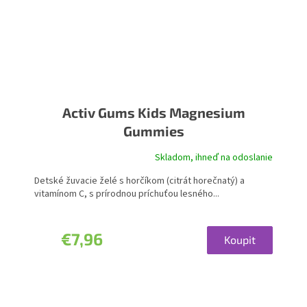
Activ Gums Kids Magnesium
Gummies
Skladom, ihneď na odoslanie
Detské žuvacie želé s horčíkom (citrát horečnatý) a
vitamínom C, s prírodnou príchuťou lesného...
€7,96
Koupit