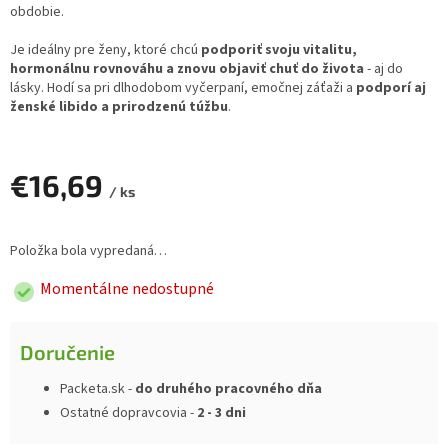
obdobie.
Je ideálny pre ženy, ktoré chcú
podporiť svoju vitalitu,
hormonálnu rovnováhu a znovu objaviť chuť do života
- aj do
lásky. Hodí sa pri dlhodobom vyčerpaní, emočnej záťaži a
podporí aj
ženské libido a prirodzenú túžbu
.
€16,69
/ ks
Jednotková
cena:
Položka bola vypredaná…
Momentálne nedostupné
Doručenie
Packeta.sk -
do druhého pracovného dňa
Ostatné dopravcovia -
2 - 3 dni