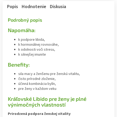
Popis
Hodnotenie
Diskusia
Podrobný popis
Napomáha:
k podpore libida,
k hormonálnej rovnováhe,
k odolnosti voči stresu,
k silnejšej imunite
Benefity:
sila macy a ženšenu pre ženskú vitalitu,
čisto prírodné zloženie,
účinná kombinácia bylín,
pre ženy v každom veku
Kráľovské Libido pre ženy je plné
výnimočných vlastností
Prirodzená podpora ženskej vitality