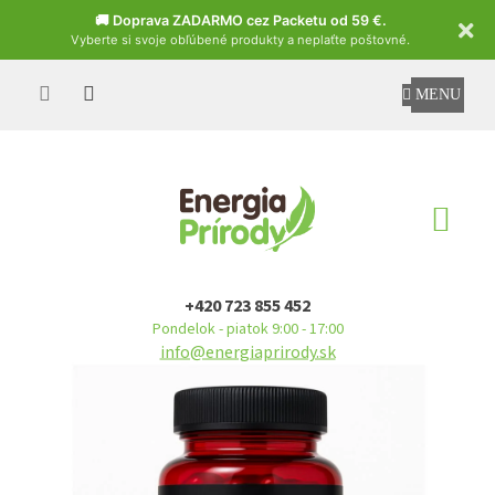
Czech
🚚 Doprava ZADARMO cez Packetu od 59 €.
Vyberte si svoje obľúbené produkty a neplaťte poštovné.
Prejsť
na
obsah
NÁ
KO
+420 723 855 452
Pondelok - piatok 9:00 - 17:00
info@energiaprirody.sk