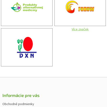
Více značek
Z
á
p
ä
Informácie pre vás
t
Obchodné podmienky
i