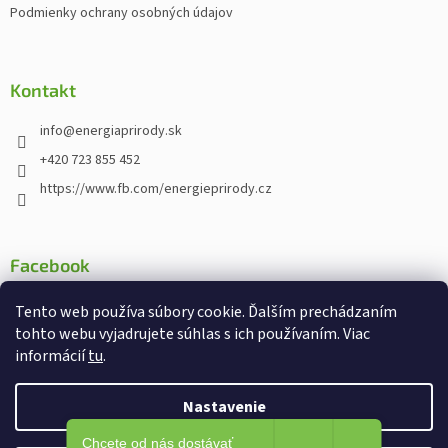
Podmienky ochrany osobných údajov
e
Kontakt
info
@
energiaprirody.sk
+420 723 855 452
https://www.fb.com/energieprirody.cz
Facebook
Tento web používa súbory cookie. Ďalším prechádzaním
tohto webu vyjadrujete súhlas s ich používaním. Viac
informácií
tu
.
Vytvoril Shoptet
Nakodoval:
Štefan Mazáň
Nastavenie
Chcete od nás dostávať