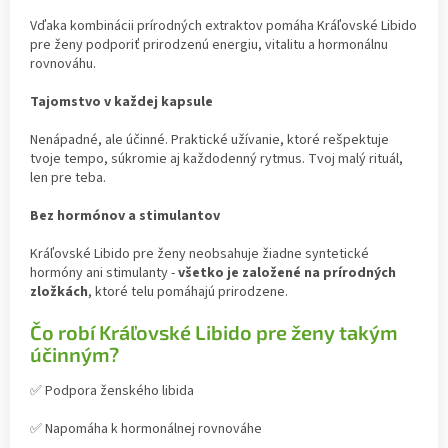
Vďaka kombinácii prírodných extraktov pomáha Kráľovské Libido
pre ženy podporiť prirodzenú energiu, vitalitu a hormonálnu
rovnováhu.
Tajomstvo v každej kapsule
Nenápadné, ale účinné. Praktické užívanie, ktoré rešpektuje
tvoje tempo, súkromie aj každodenný rytmus. Tvoj malý rituál,
len pre teba.
Bez hormónov a stimulantov
Kráľovské Libido pre ženy neobsahuje žiadne syntetické
hormóny ani stimulanty -
všetko je založené na prírodných
zložkách
, ktoré telu pomáhajú prirodzene.
Čo robí Kráľovské Libido pre ženy takým
účinným?
✅ Podpora ženského libida
✅ Napomáha k hormonálnej rovnováhe