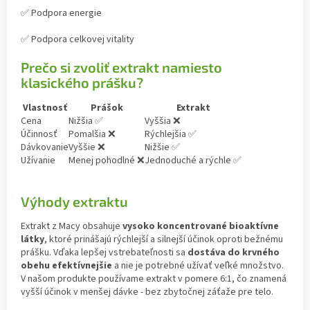
✅ Podpora energie
✅ Podpora celkovej vitality
Prečo si zvoliť extrakt namiesto
klasického prášku?
Vlastnosť
Prášok
Extrakt
Cena
Nižšia ✅
Vyššia ❌
Účinnosť
Pomalšia ❌
Rýchlejšia ✅
Dávkovanie
Vyššie ❌
Nižšie ✅
Užívanie
Menej pohodlné ❌
Jednoduché a rýchle ✅
Výhody extraktu
Extrakt z Macy obsahuje
vysoko koncentrované bioaktívne
látky
, ktoré prinášajú rýchlejší a silnejší účinok oproti bežnému
prášku. Vďaka lepšej vstrebateľnosti sa
dostáva do krvného
obehu efektívnejšie
a nie je potrebné užívať veľké množstvo.
V našom produkte používame extrakt v pomere 6:1, čo znamená
vyšší účinok v menšej dávke - bez zbytočnej záťaže pre telo.