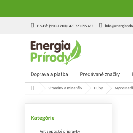
Prejsť
na
+420 723 855 452
info@energiaprir
obsah
Doprava a platba
Predávané značky
Domov
Vitamíny a minerály
Huby
MycoMedic
B
o
č
Preskočiť
n
Kategórie
kategórie
ý
p
Antiseptické prípravky