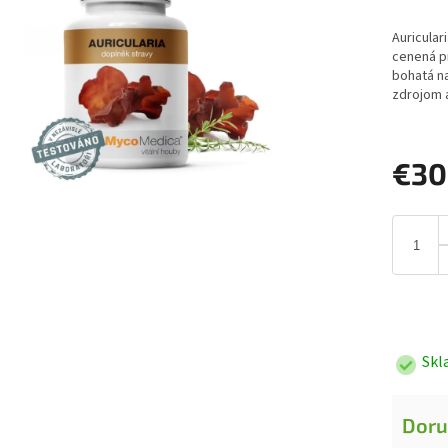
Auricular
cenená 
bohatá na
zdrojom 
€30
Jednotk
cena:
Skl
Doru