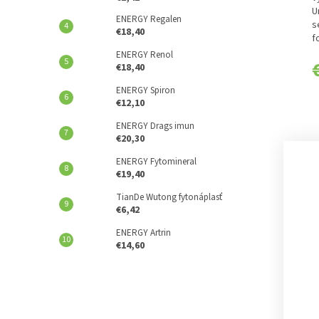
U
ENERGY Regalen
s
€18,40
f
E
ENERGY Renol
€18,40
ENERGY Spiron
€12,10
ENERGY Drags imun
€20,30
ENERGY Fytomineral
€19,40
TianDe Wutong fytonáplasť
€6,42
ENERGY Artrin
€14,60