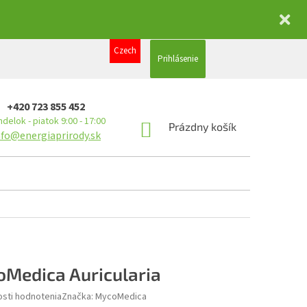
Czech
Prihlásenie
+420 723 855 452
delok - piatok 9:00 - 17:00
NÁKUPNÝ
Prázdny košík
nfo@energiaprirody.sk
KOŠÍK
Medica Auricularia
sti hodnotenia
Značka:
MycoMedica