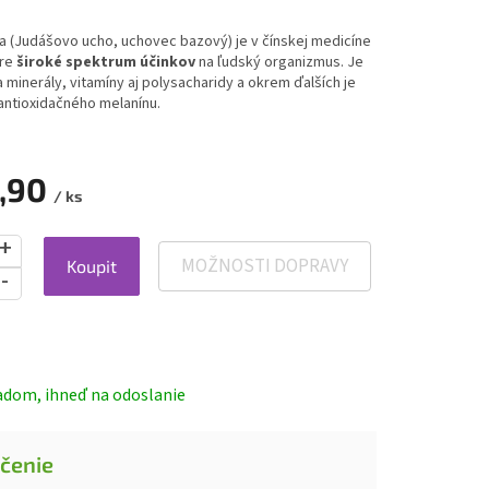
ia (Judášovo ucho, uchovec bazový) je v čínskej medicíne
pre
široké spektrum účinkov
na ľudský organizmus. Je
 minerály, vitamíny aj polysacharidy a okrem ďalších je
antioxidačného melanínu.
,90
/ ks
MOŽNOSTI DOPRAVY
Koupit
ová
adom, ihneď na odoslanie
čenie