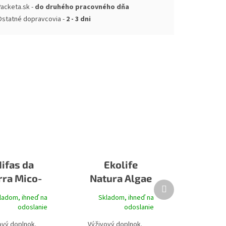
acketa.sk -
do druhého pracovného dňa
Ostatné dopravcovia -
2 - 3 dni
ifas da
Ekolife
rra Mico-
Natura Algae
Ďalší
Leo
Chlorella
produkt
ladom, ihneď na
Skladom, ihneď na
ericium)
Organic
odoslanie
odoslanie
ový doplnok.
Výživový doplnok.