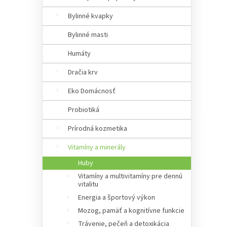
a
n
Bylinné kvapky
e
Bylinné masti
l
Humáty
Dračia krv
Eko Domácnosť
Probiotiká
Prírodná kozmetika
Vitamíny a minerály
Huby
Vitamíny a multivitamíny pre dennú
vitalitu
Energia a športový výkon
Mozog, pamäť a kognitívne funkcie
Trávenie, pečeň a detoxikácia