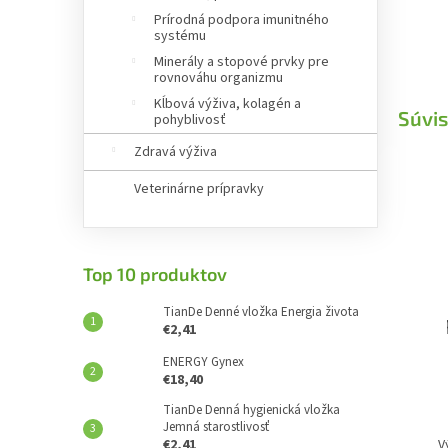
Prírodná podpora imunitného
systému
Minerály a stopové prvky pre
rovnováhu organizmu
Kĺbová výživa, kolagén a
Súvis
pohyblivosť
Zdravá výživa
Veterinárne prípravky
Top 10 produktov
TianDe Denné vložka Energia života
€2,41
ENERGY Gynex
€18,40
TianDe Denná hygienická vložka
Jemná starostlivosť
€2,41
V