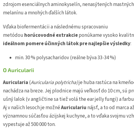
zdrojom esenciálnych aminokyselín, nenasýtených mastných 
melanínu a mnohých ďalších látok.
Vďaka biofermentácii a následnému spracovaniu
metódou
horúcovodné
extrakcie
ponúkame vysoko kvalitný
ideálnom pomere účinných látok pre najlepšie výsledky
:
min. 30 % polysacharidov (reálne býva 33-34 %)
O Auricularii
Auricularia
(
Auricularia polytricha)
je huba rastúca na kmeňoc
nachádza na breze. Jej plodnice majú veľkosť do 10 cm, sú p
ušný lalok (v angličtine sa tiež volá the ear jelly fungi) a fa
Aj v našich lesoch je možné
Auriculariu
nájsť, a to od marca 
významnou súčasťou ázijskej kuchyne, a to vďaka svojmu vzhľad
vypestuje až 500 000 ton.