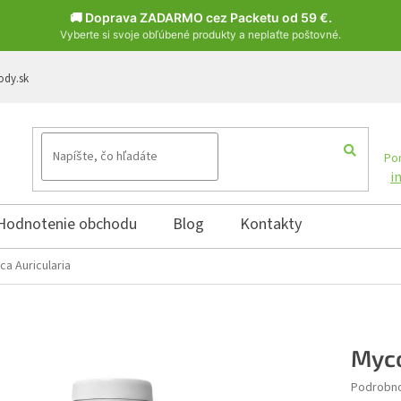
🚚 Doprava ZADARMO cez Packetu od 59 €.
Vyberte si svoje obľúbené produkty a neplaťte poštovné.
ody.sk
Pon
i
Hodnotenie obchodu
Blog
Kontakty
a Auricularia
Myco
Podrobno