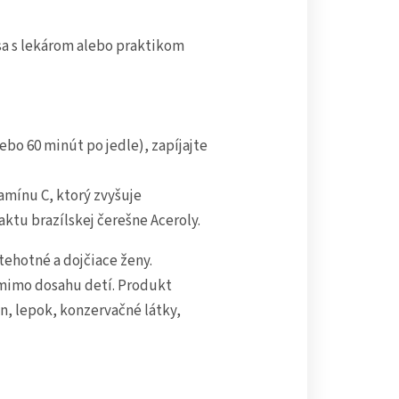
sa s lekárom alebo praktikom
ebo 60 minút po jedle), zapíjajte
amínu C, ktorý zvyšuje
aktu brazílskej čerešne Aceroly.
 tehotné a dojčiace ženy.
mimo dosahu detí. Produkt
ín, lepok, konzervačné látky,