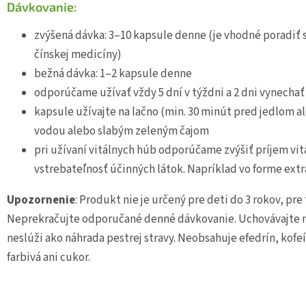
Dávkovanie:
zvýšená dávka: 3–10 kapsule denne (je vhodné poradiť 
čínskej medicíny)
bežná dávka: 1–2 kapsule denne
odporúčame užívať vždy 5 dní v týždni a 2 dni vynechať
kapsule užívajte na lačno (min. 30 minút pred jedlom al
vodou alebo slabým zeleným čajom
pri užívaní vitálnych húb odporúčame zvýšiť príjem vit
vstrebateľnosť účinných látok. Napríklad vo forme extr
Upozornenie
: Produkt nie je určený pre deti do 3 rokov, pre
Neprekračujte odporučané denné dávkovanie. Uchovávajte 
neslúži ako náhrada pestrej stravy. Neobsahuje efedrín, kofe
farbivá ani cukor.