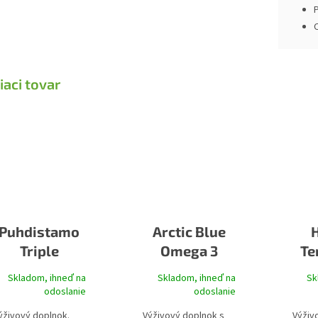
P
iaci tovar
Puhdistamo
Arctic Blue
H
Triple
Omega 3
Te
Selenium
150ml
Skladom, ihneď na
Skladom, ihneď na
Sk
(500mg DHA,
(H
odoslanie
odoslanie
750mg EPA)
ýživový doplnok.
Výživový doplnok s
Výživ