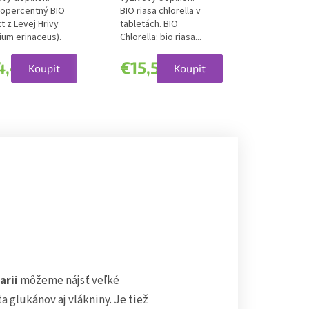
opercentný BIO
BIO riasa chlorella v
t z Levej Hrivy
tabletách. BIO
ium erinaceus).
Chlorella: bio riasa...
mib®:...
4,41
€15,52
Koupit
Koupit
arii
môžeme nájsť veľké
 glukánov aj vlákniny. Je tiež