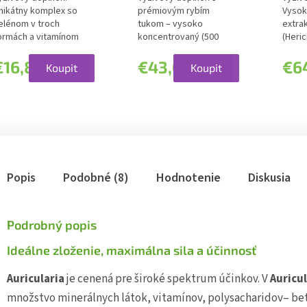
nikátny komplex so
prémiovým rybím
Vysok
elénom v troch
tukom – vysoko
extrak
ormách a vitamínom
koncentrovaný (500
(Heric
 pre synergické...
mg DHA + 750 mg
Herizu
EPA)....
€16,85
€43,08
€6
Koupit
Koupit
Popis
Podobné (8)
Hodnotenie
Diskusia
Podrobný popis
Ideálne zloženie, maximálna sila a účinnosť
Auricularia
je cenená pre široké spektrum účinkov. V
Auricul
množstvo minerálnych látok, vitamínov, polysacharidov‒ beta