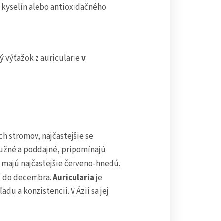
kyselín alebo antioxidačného
 výťažok z auricularie
v
h stromov, najčastejšie se
ružné a poddajné, pripomínajú
rbu majú najčastejšie červeno-hnedú.
až do decembra.
Auricularia
je
u a konzistencii. V Ázii sa jej