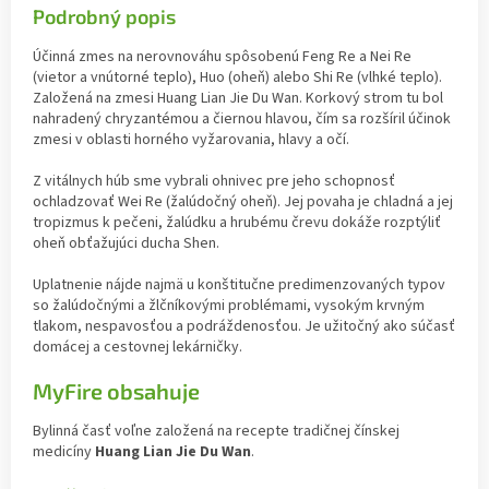
Podrobný popis
Účinná zmes na nerovnováhu spôsobenú Feng Re a Nei Re
(vietor a vnútorné teplo), Huo (oheň) alebo Shi Re (vlhké teplo).
Založená na zmesi Huang Lian Jie Du Wan. Korkový strom tu bol
nahradený chryzantémou a čiernou hlavou, čím sa rozšíril účinok
zmesi v oblasti horného vyžarovania, hlavy a očí.
Z vitálnych húb sme vybrali ohnivec pre jeho schopnosť
ochladzovať Wei Re (žalúdočný oheň). Jej povaha je chladná a jej
tropizmus k pečeni, žalúdku a hrubému črevu dokáže rozptýliť
oheň obťažujúci ducha Shen.
Uplatnenie nájde najmä u konštitučne predimenzovaných typov
so žalúdočnými a žlčníkovými problémami, vysokým krvným
tlakom, nespavosťou a podráždenosťou. Je užitočný ako súčasť
domácej a cestovnej lekárničky.
MyFire obsahuje
Bylinná časť voľne založená na recepte tradičnej čínskej
medicíny
Huang Lian Jie Du Wan
.