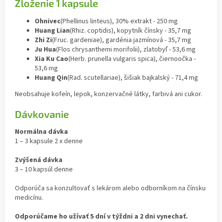
Zloženie 1 kapsule
Ohnivec
(Phellinus linteus), 30% extrakt - 250 mg
Huang Lian
(Rhiz. coptidis), kopytník čínsky - 35,7 mg
Zhi Zi
(Fruc. gardeniae), gardénia jazmínová - 35,7 mg
Ju Hua
(Flos chrysanthemi morifolii), zlatobyľ - 53,6 mg
Xia Ku Cao
(Herb. prunella vulgaris spica), čiernoočka -
53,6 mg
Huang Qin
(Rad. scutellariae), šišiak bajkalský - 71,4 mg
Neobsahuje kofeín, lepok, konzervačné látky, farbivá ani cukor.
Dávkovanie
Normálna dávka
1 – 3 kapsule 2 x denne
Zvýšená dávka
3 – 10 kapsúl denne
Odporúča sa konzultovať s lekárom alebo odborníkom na čínsku
medicínu.
Odporúčame ho užívať 5 dní v týždni a 2 dni vynechať.