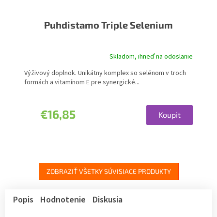
Puhdistamo Triple Selenium
Skladom, ihneď na odoslanie
Výživový doplnok. Unikátny komplex so selénom v troch
formách a vitamínom E pre synergické...
€16,85
Koupit
ZOBRAZIŤ VŠETKY SÚVISIACE PRODUKTY
Popis
Hodnotenie
Diskusia