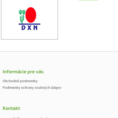
Z
á
p
ä
Informácie pre vás
t
Obchodné podmienky
i
Podmienky ochrany osobných údajov
e
Kontakt