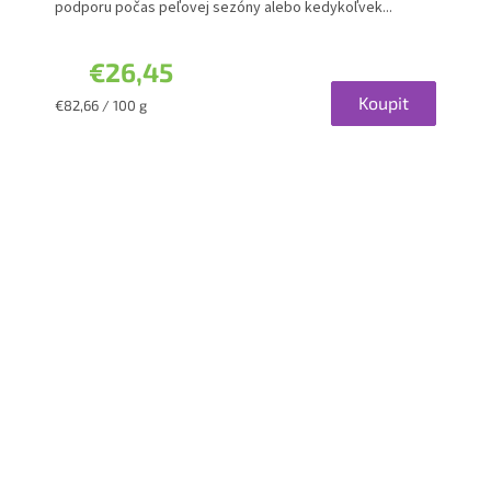
podporu počas peľovej sezóny alebo kedykoľvek...
€26,45
Koupit
Jednotková
€82,66 / 100 g
cena: