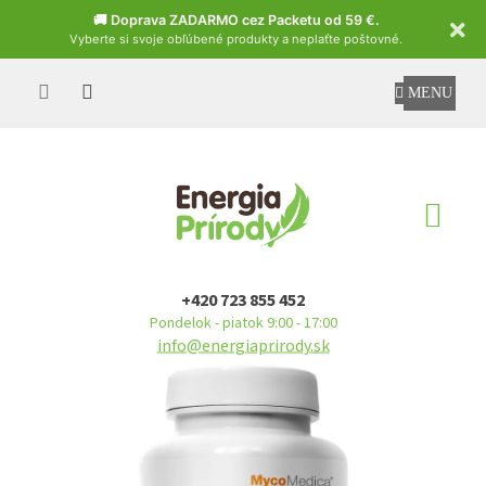
Czech
🚚 Doprava ZADARMO cez Packetu od 59 €.
Vyberte si svoje obľúbené produkty a neplaťte poštovné.
Prejsť
na
obsah
NÁ
KO
+420 723 855 452
Pondelok - piatok 9:00 - 17:00
info@energiaprirody.sk