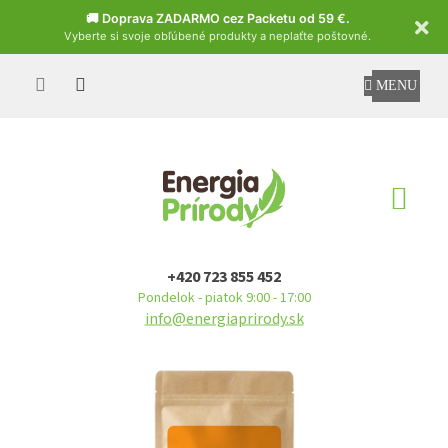
Czech
🚚 Doprava ZADARMO cez Packetu od 59 €.
Vyberte si svoje obľúbené produkty a neplaťte poštovné.
Prejsť
na
obsah
NÁ
KO
+420 723 855 452
Pondelok - piatok 9:00 - 17:00
info@energiaprirody.sk