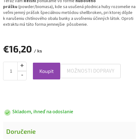
Teraz vám
Reishi
ponúkame vo forme
hubového
prášku
(powder/biomasa), kde sa usušená plodnica huby rozomelie na
veľmi jemný prášok špeciálnou metódou shellbroken, pri ktorej dôjde
k narušeniu chitínového obalu bunky a uvoľneniu účinných látok. Oproti
extraktu má táto forma jemnejšie pôsobenie.
€16,20
/ ks
MOŽNOSTI DOPRAVY
Koupit
Jednotková
cena:
Skladom, ihneď na odoslanie
Doručenie