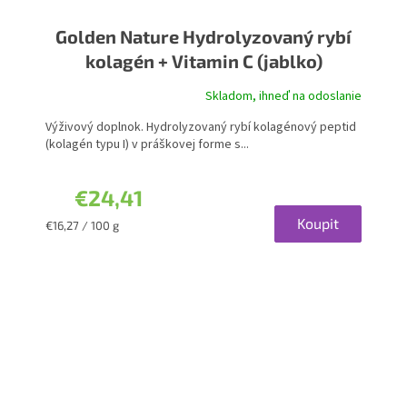
Golden Nature Hydrolyzovaný rybí
kolagén + Vitamin C (jablko)
Skladom, ihneď na odoslanie
Výživový doplnok. Hydrolyzovaný rybí kolagénový peptid
(kolagén typu I) v práškovej forme s...
€24,41
Koupit
Jednotková
€16,27 / 100 g
cena: