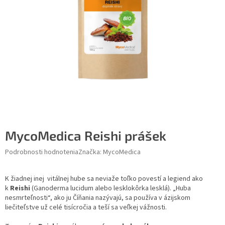
MycoMedica Reishi prášek
Podrobnosti hodnotenia
Značka:
MycoMedica
K žiadnej inej vitálnej hube sa neviaže toľko povestí a legiend ako
k
Reishi
(Ganoderma lucidum alebo lesklokôrka lesklá). „Huba
nesmrteľnosti“, ako ju Číňania nazývajú, sa používa v ázijskom
liečiteľstve už celé tisícročia a teší sa veľkej vážnosti.