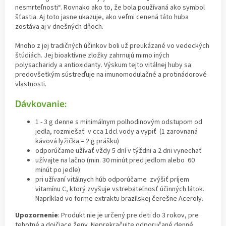
nesmrteľnosti“. Rovnako ako to, že bola používaná ako symbol
šťastia. Aj toto jasne ukazuje, ako veľmi cenená táto huba
zostáva aj v dnešných dňoch.
Mnoho z jej tradičných účinkov boli už preukázané vo vedeckých
štúdiách. Jej bioaktívne zložky zahrnujú mimo iných
polysacharidy a antioxidanty. Výskum tejto vitálnej huby sa
predovšetkým sústreďuje na imunomodulačné a protinádorové
vlastnosti.
Dávkovanie:
1 - 3 g denne s minimálnym polhodinovým odstupom od
jedla, rozmiešať v cca 1dcl vody a vypiť (1 zarovnaná
kávová lyžička = 2 g prášku)
odporúčame užívať vždy 5 dní v týždni a 2 dni vynechať
užívajte na lačno (min. 30 minút pred jedlom alebo 60
minút po jedle)
pri užívaní vitálnych húb odporúčame zvýšiť príjem
vitamínu C, ktorý zvyšuje vstrebateľnosť účinných látok.
Napríklad vo forme extraktu brazílskej čerešne Aceroly.
Upozornenie
: Produkt nie je určený pre deti do 3 rokov, pre
tehotné a dojčiace ženy. Neprekračujte odporučané denné