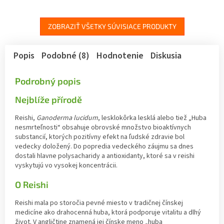
ZOBRAZIŤ VŠETKY SÚVISIACE PRODUKTY
Popis
Podobné (8)
Hodnotenie
Diskusia
Podrobný popis
Nejblíže přírodě
Reishi,
Ganoderma lucidum
, lesklokôrka lesklá alebo tiež „Huba
nesmrteľnosti“ obsahuje obrovské množstvo bioaktívnych
substancií, ktorých pozitívny efekt na ľudské zdravie bol
vedecky doložený. Do popredia vedeckého záujmu sa dnes
dostali hlavne polysacharidy a antioxidanty, ktoré sa v reishi
vyskytujú vo vysokej koncentrácii.
O Reishi
Reishi mala po storočia pevné miesto v tradičnej čínskej
medicíne ako drahocenná huba, ktorá podporuje vitalitu a dlhý
život. V angličtine znamená jej čínske meno „huba