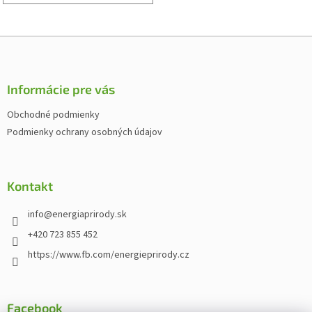
Z
á
p
ä
Informácie pre vás
t
Obchodné podmienky
i
Podmienky ochrany osobných údajov
e
Kontakt
info
@
energiaprirody.sk
+420 723 855 452
https://www.fb.com/energieprirody.cz
Facebook