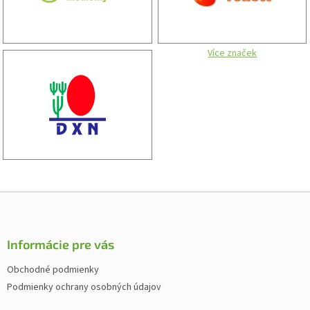
Více značek
Z
á
p
ä
Informácie pre vás
t
Obchodné podmienky
i
Podmienky ochrany osobných údajov
e