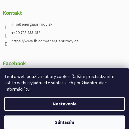
Kontakt
info
@
energiaprirody.sk
+420 723 855 452
https://www.fb.com/energieprirody.cz
Facebook
Tento web používa súbory cookie. Ďalším prechádzaním
tohto webu vyjadrujete súhlas s ich používaním. Viac
informácií
tu
.
Vytvoril Shoptet
Nakodoval:
Štefan Mazáň
Nastavenie
Copyright 2026
Energiaprirody.sk - Internetový obchod s
Súhlasím
doplnkami stravy
. Všetky práva vyhradené.