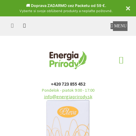
Czech
🚚 Doprava ZADARMO cez Packetu od 59 €.
Vyberte si svoje obľúbené produkty a neplaťte poštovné.
Prejsť
na
obsah
NÁ
KO
+420 723 855 452
Pondelok - piatok 9:00 - 17:00
info@energiaprirody.sk