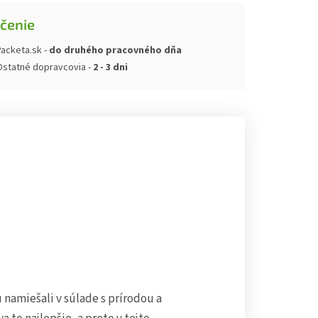
čenie
acketa.sk -
do druhého pracovného dňa
Ostatné dopravcovia -
2 - 3 dni
 namiešali v súlade s prírodou a