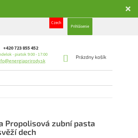
Czech
Prihlásenie
+420 723 855 452
delok - piatok 9:00 - 17:00
NÁKUPNÝ
Prázdny košík
nfo@energiaprirody.sk
KOŠÍK
a Propolisová zubní pasta
svěží dech