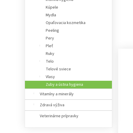
Kúpele
Mydla
Opaľovacia kozmetika
Peeling
Pery
Pleť
Ruky
Telo
Telové sviece
Vlasy
Zuby a ústna hygiena
Vitamíny a minerály
Zdravá výživa
Veterinárne prípravky