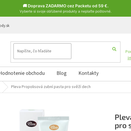
🚚 Doprava ZADARMO cez Packetu od 59 €.
Vyberte si svoje obľúbené produkty a neplaťte poštovné.
ody.sk
Pon
i
Hodnotenie obchodu
Blog
Kontakty
Pleva Propolisová zubní pasta pro svěží dech
Plev
pro 