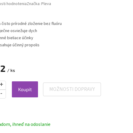
sti hodnotenia
Značka:
Pleva
a čisto prírodné zloženie bez fluóru
ječne osviežuje dych
mné bieliace účinky
sahuje účinný propolis
12
/ ks
MOŽNOSTI DOPRAVY
Koupit
ová
adom, ihneď na odoslanie