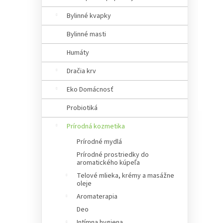
a
n
Bylinné kvapky
e
Bylinné masti
l
Humáty
Dračia krv
Eko Domácnosť
Probiotiká
Prírodná kozmetika
Prírodné mydlá
Prírodné prostriedky do
aromatického kúpeľa
Telové mlieka, krémy a masážne
oleje
Aromaterapia
Deo
Intímna hygiena