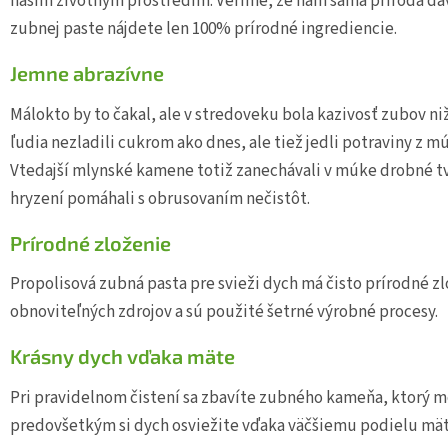
naším životným prostredím. Veríme, že nám sama príroda dáva 
zubnej paste nájdete len 100% prírodné ingrediencie.
Jemne abrazívne
Málokto by to čakal, ale v stredoveku bola kazivosť zubov niž
ľudia nezladili cukrom ako dnes, ale tiež jedli potraviny z m
Vtedajší mlynské kamene totiž zanechávali v múke drobné tv
hryzení pomáhali s obrusovaním nečistôt.
Prírodné zloženie
Propolisová zubná pasta pre svieži dych má čisto prírodné zl
obnoviteľných zdrojov a sú použité šetrné výrobné procesy.
Krásny dych vďaka mäte
Pri pravidelnom čistení sa zbavíte zubného kameňa, ktorý mô
predovšetkým si dych osviežite vďaka väčšiemu podielu mät