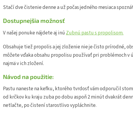
Stačí dve čistenie denne a už počas jedného mesiaca spoznát
Dostupnejšia možnosť
V našej ponuke nájdete aj inú
Zubnú pastu s propolisom.
Obsahuje tiež propolis a jej zloženie nie je čisto prírodné, o
môžete vďaka obsahu propolisu používať pri problémoch v ús
najmä v ich zložení.
Návod na použitie:
Pastu naneste na kefku, ktorého tvrdosť vám odporučil stom
od krčkov ku kraju zuba po dobu aspoň 2 minút dvakrát denn
netlačte, po čistení starostlivo vypláchnite.