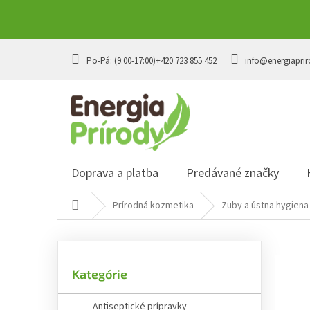
Prejsť
na
+420 723 855 452
info@energiaprir
obsah
Doprava a platba
Predávané značky
Domov
Prírodná kozmetika
Zuby a ústna hygiena
B
o
č
Preskočiť
n
Kategórie
kategórie
ý
p
Antiseptické prípravky