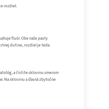
e rozdiel.
bsahuje fluór. Obe naše pasty
tnej dutine, rozdiel je teda
atológ, a čistite sklovinu smerom
e. Na sklovinu a ďasná zbytočne