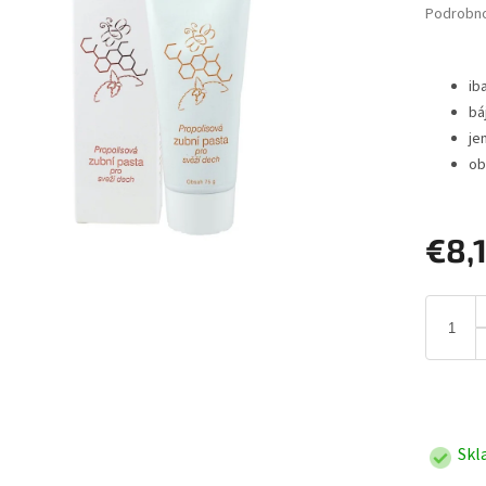
Podrobno
ib
bá
je
ob
€8,
Jednotk
cena:
Skl