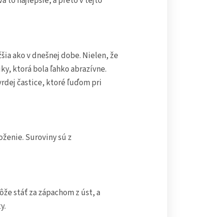
to najlepšie, a preto v tejto
šia ako v dnešnej dobe. Nielen, že
úky, ktorá bola ľahko abrazívne.
rdej častice, ktoré ľuďom pri
oženie. Suroviny sú z
že stáť za zápachom z úst, a
y.