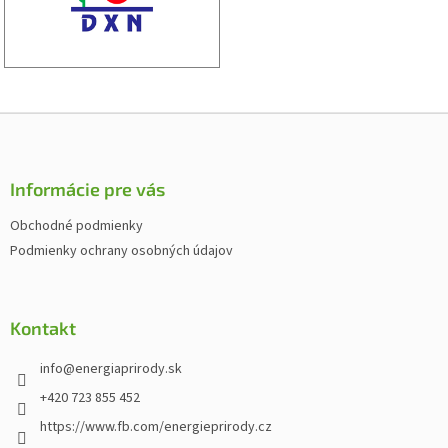
Z
á
p
ä
Informácie pre vás
t
Obchodné podmienky
i
Podmienky ochrany osobných údajov
e
Kontakt
info
@
energiaprirody.sk
+420 723 855 452
https://www.fb.com/energieprirody.cz