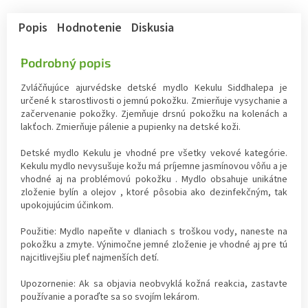
Popis
Hodnotenie
Diskusia
Podrobný popis
Zvláčňujúce ajurvédske detské mydlo Kekulu Siddhalepa je
určené k starostlivosti o jemnú pokožku. Zmierňuje vysychanie a
začervenanie pokožky. Zjemňuje drsnú pokožku na kolenách a
lakťoch. Zmierňuje pálenie a pupienky na detské koži.
Detské mydlo Kekulu je vhodné pre všetky vekové kategórie.
Kekulu mydlo nevysušuje kožu má príjemne jasmínovou vôňu a je
vhodné aj na problémovú pokožku . Mydlo obsahuje unikátne
zloženie bylín a olejov , ktoré pôsobia ako dezinfekčným, tak
upokojujúcim účinkom.
Použitie: Mydlo napeňte v dlaniach s troškou vody, naneste na
pokožku a zmyte. Výnimočne jemné zloženie je vhodné aj pre tú
najcitlivejšiu pleť najmenších detí.
Upozornenie: Ak sa objavia neobvyklá kožná reakcia, zastavte
používanie a poraďte sa so svojím lekárom.