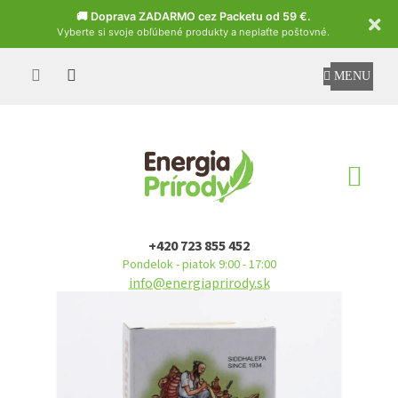
Czech
🚚 Doprava ZADARMO cez Packetu od 59 €.
Vyberte si svoje obľúbené produkty a neplaťte poštovné.
Prejsť
na
obsah
NÁ
KO
+420 723 855 452
Pondelok - piatok 9:00 - 17:00
info@energiaprirody.sk