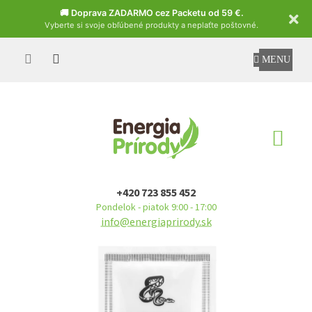
Czech
🚚 Doprava ZADARMO cez Packetu od 59 €.
Vyberte si svoje obľúbené produkty a neplaťte poštovné.
Prejsť
na
obsah
NÁ
KO
+420 723 855 452
Pondelok - piatok 9:00 - 17:00
info@energiaprirody.sk