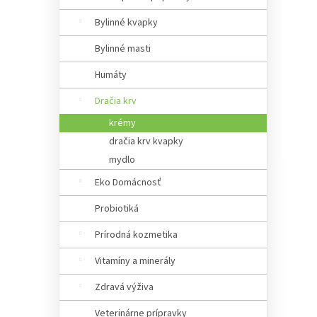
a
n
Bylinné kvapky
e
Bylinné masti
l
Humáty
Dračia krv
krémy
dračia krv kvapky
mydlo
Eko Domácnosť
Probiotiká
Prírodná kozmetika
Vitamíny a minerály
Zdravá výživa
Veterinárne prípravky