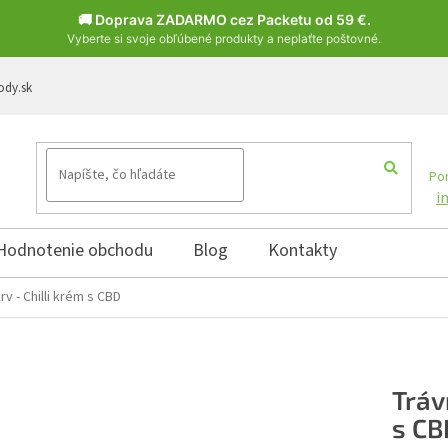
🚚 Doprava ZADARMO cez Packetu od 59 €.
Vyberte si svoje obľúbené produkty a neplaťte poštovné.
ody.sk
Pon
i
Hodnotenie obchodu
Blog
Kontakty
rv - Chilli krém s CBD
Tráv
s CB