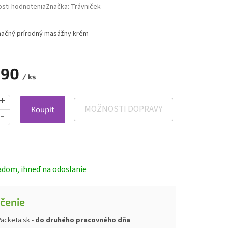
sti hodnotenia
Značka:
Trávniček
mačný prírodný masážny krém
,90
/ ks
MOŽNOSTI DOPRAVY
Koupit
ová
adom, ihneď na odoslanie
čenie
acketa.sk -
do druhého pracovného dňa