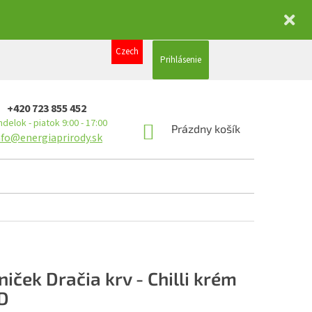
Czech
Prihlásenie
+420 723 855 452
delok - piatok 9:00 - 17:00
NÁKUPNÝ
Prázdny košík
nfo@energiaprirody.sk
KOŠÍK
niček Dračia krv - Chilli krém
D