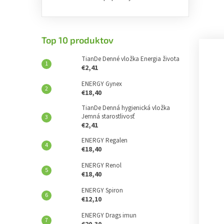
Top 10 produktov
TianDe Denné vložka Energia života
€2,41
ENERGY Gynex
€18,40
TianDe Denná hygienická vložka
Jemná starostlivosť
€2,41
ENERGY Regalen
€18,40
ENERGY Renol
€18,40
ENERGY Spiron
€12,10
ENERGY Drags imun