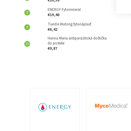
€20,30
ENERGY Fytomineral
€19,40
TianDe Wutong fytonáplasť
€6,42
Hanna Maria antiparazitická doštička
do postele
€9,87