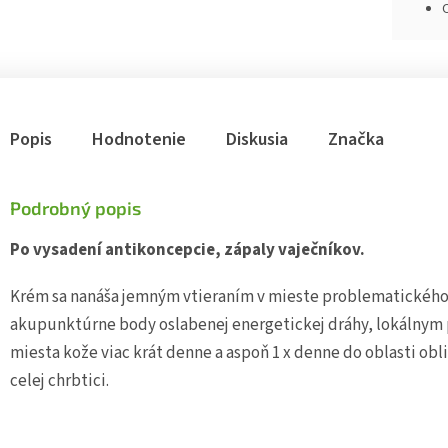
Popis
Hodnotenie
Diskusia
Značka
Podrobný popis
Po vysadení antikoncepcie, zápaly vaječníkov.
Krém sa nanáša jemným vtieraním v mieste problematického 
akupunktúrne body oslabenej energetickej dráhy, lokálnym
miesta kože viac krát denne a aspoň 1 x denne do oblasti ob
celej chrbtici.