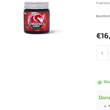
Podrobno
Bioinfor
€16
Jednotk
cena:
Skl
Doru
P