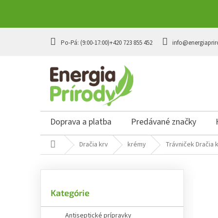
Prejsť
na
+420 723 855 452
info@energiaprir
obsah
Doprava a platba
Predávané značky
Domov
Dračia krv
krémy
Trávniček Dračia k
B
o
č
Preskočiť
n
Kategórie
kategórie
ý
p
Antiseptické prípravky