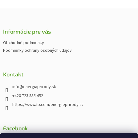
Z
á
p
ä
Informácie pre vás
t
Obchodné podmienky
i
Podmienky ochrany osobných údajov
e
Kontakt
info
@
energiaprirody.sk
+420 723 855 452
https://www.fb.com/energieprirody.cz
Facebook