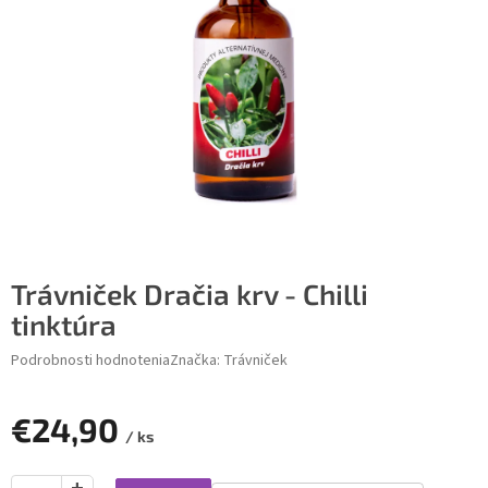
Trávniček Dračia krv - Chilli
tinktúra
Podrobnosti hodnotenia
Značka:
Trávniček
€24,90
/ ks