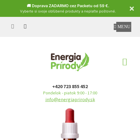
Czech
🚚 Doprava ZADARMO cez Packetu od 59 €.
Vyberte si svoje obľúbené produkty a neplaťte poštovné.
Prejsť
na
obsah
NÁ
KO
+420 723 855 452
Pondelok - piatok 9:00 - 17:00
info@energiaprirody.sk