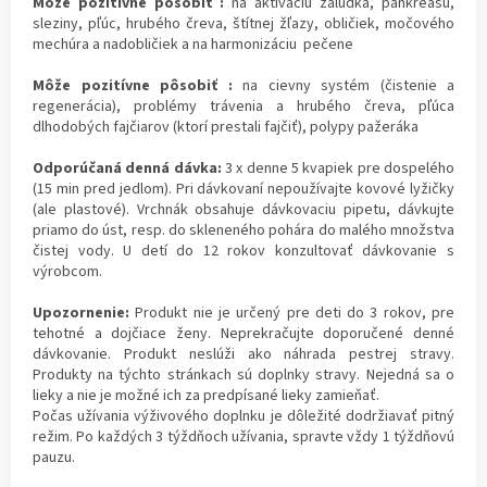
Môže pozitívne pôsobiť :
na aktiváciu žalúdka, pankreasu,
sleziny, pľúc, hrubého čreva, štítnej žľazy, obličiek, močového
mechúra a nadobličiek a na harmonizáciu pečene
Môže pozitívne pôsobiť :
na cievny systém (čistenie a
regenerácia), problémy trávenia a hrubého čreva, pľúca
dlhodobých fajčiarov (ktorí prestali fajčiť), polypy pažeráka
Odporúčaná denná dávka:
3 x denne 5 kvapiek pre dospelého
(15 min pred jedlom). Pri dávkovaní nepoužívajte kovové lyžičky
(ale plastové). Vrchnák obsahuje dávkovaciu pipetu, dávkujte
priamo do úst, resp. do skleneného pohára do malého množstva
čistej vody. U detí do 12 rokov konzultovať dávkovanie s
výrobcom.
Upozornenie:
Produkt nie je určený pre deti do 3 rokov, pre
tehotné a dojčiace ženy. Neprekračujte doporučené denné
dávkovanie. Produkt neslúži ako náhrada pestrej stravy.
Produkty na týchto stránkach sú doplnky stravy. Nejedná sa o
lieky a nie je možné ich za predpísané lieky zamieňať.
Počas užívania výživového doplnku je dôležité dodržiavať pitný
režim. Po každých 3 týždňoch užívania, spravte vždy 1 týždňovú
pauzu.