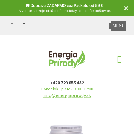
Czech
🚚 Doprava ZADARMO cez Packetu od 59 €.
Vyberte si svoje obľúbené produkty a neplaťte poštovné.
Prejsť
na
obsah
NÁ
KO
+420 723 855 452
Pondelok - piatok 9:00 - 17:00
info@energiaprirody.sk