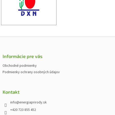
Z
á
p
ä
Informácie pre vás
t
Obchodné podmienky
i
Podmienky ochrany osobných údajov
e
Kontakt
info
@
energiaprirody.sk
+420 723 855 452