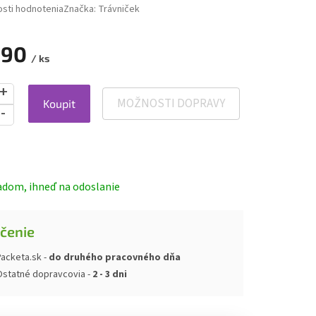
sti hodnotenia
Značka:
Trávniček
,90
/ ks
MOŽNOSTI DOPRAVY
Koupit
ová
adom, ihneď na odoslanie
čenie
acketa.sk -
do druhého pracovného dňa
Ostatné dopravcovia -
2 - 3 dni