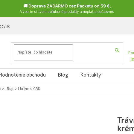
🚚 Doprava ZADARMO cez Packetu od 59 €.
Vyberte si svoje obľúbené produkty a neplaťte poštovné.
ody.sk
Pon
i
Hodnotenie obchodu
Blog
Kontakty
rv - Rujevít krém s CBD
Tráv
krém