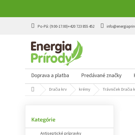
Prejsť
na
+420 723 855 452
info@energiaprir
obsah
Doprava a platba
Predávané značky
Domov
Dračia krv
krémy
Trávniček Dračia k
B
o
č
Preskočiť
n
Kategórie
kategórie
ý
p
Antiseptické prípravky