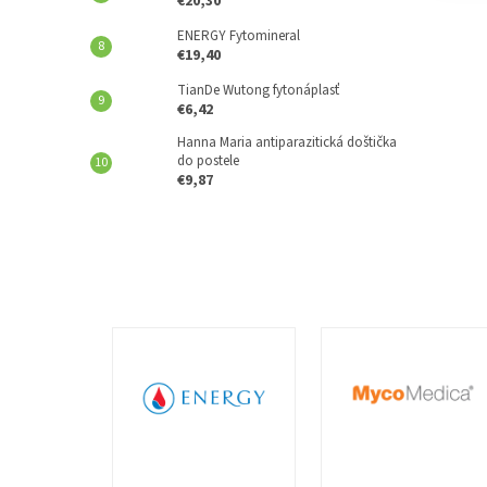
€20,30
ENERGY Fytomineral
€19,40
TianDe Wutong fytonáplasť
€6,42
Hanna Maria antiparazitická doštička
do postele
€9,87