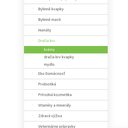
a
n
Bylinné kvapky
e
Bylinné masti
l
Humáty
Dračia krv
krémy
dračia krv kvapky
mydlo
Eko Domácnosť
Probiotiká
Prírodná kozmetika
Vitamíny a minerály
Zdravá výživa
Veterinárne prípravky