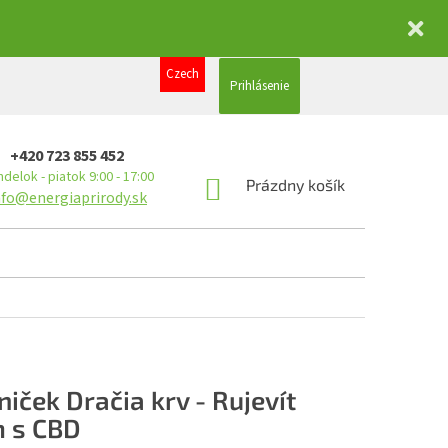
Czech
Prihlásenie
+420 723 855 452
delok - piatok 9:00 - 17:00
NÁKUPNÝ
Prázdny košík
nfo@energiaprirody.sk
KOŠÍK
niček Dračia krv - Rujevít
 s CBD