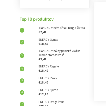
Top 10 produktov
TianDe Denné vložka Energia života
€2,41
ENERGY Gynex
€18,40
TianDe Denná hygienická vložka
Jemná starostlivosť
€2,41
ENERGY Regalen
€18,40
ENERGY Renol
€18,40
ENERGY Spiron
€12,10
ENERGY Drags imun