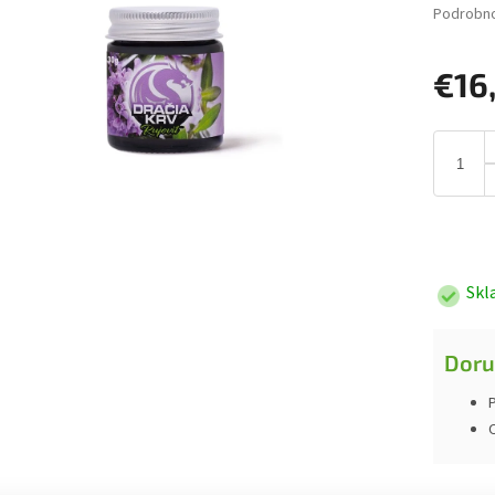
Podrobno
€16
Jednotk
cena:
Skl
Doru
P