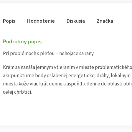
Popis
Hodnotenie
Diskusia
Značka
Podrobný popis
Pri problémoch s pleťou – nehojace sa rany.
Krém sa nanáša jemným vtieraním v mieste problematického 
akupunktúrne body oslabenej energetickej dráhy, lokálnym
miesta kože viac krát denne a aspoň 1 x denne do oblasti ob
celej chrbtici.