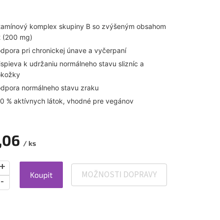
tamínový komplex skupiny B so zvýšeným obsahom
 (200 mg)
dpora pri chronickej únave a vyčerpaní
ispieva k udržaniu normálneho stavu slizníc a
kožky
dpora normálneho stavu zraku
0 % aktívnych látok, vhodné pre vegánov
,06
/ ks
MOŽNOSTI DOPRAVY
Koupit
ová