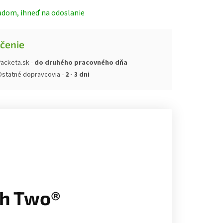
adom, ihneď na odoslanie
čenie
acketa.sk -
do druhého pracovného dňa
Ostatné dopravcovia -
2 - 3 dni
h Two®