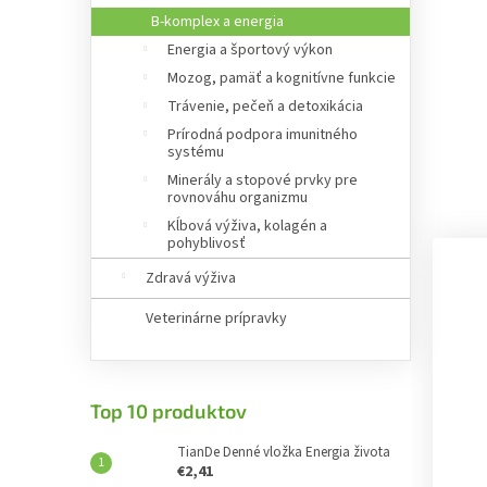
B-komplex a energia
Energia a športový výkon
Mozog, pamäť a kognitívne funkcie
Trávenie, pečeň a detoxikácia
Prírodná podpora imunitného
systému
Minerály a stopové prvky pre
rovnováhu organizmu
Kĺbová výživa, kolagén a
pohyblivosť
Zdravá výživa
Veterinárne prípravky
Top 10 produktov
TianDe Denné vložka Energia života
€2,41