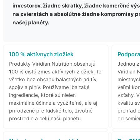
investorov, žiadne skratky, žiadne komerčné výs
na zvieratách a absolútne žiadne kompromisy pr
našej planéty.
100 % aktívnych zložiek
Podpora
Produkty Viridian Nutrition obsahujú
Jednou z
100 % čistú zmes aktívnych zložiek, to
Viridian 
všetko bez obsahu balastných aditív,
miestnyc
spojív a plnív. Používame iba také
veľmi kor
ingrediencie, ktoré sú nielen
vzťahy. V
maximálne účinné a využiteľné, ale aj
kvalitu s
prirodzené pre ľudské telo, životné
prehľad 
prostredie a celú našu planétu.
od semien