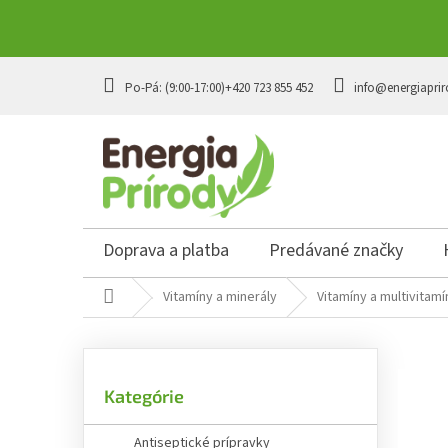
Prejsť
na
+420 723 855 452
info@energiaprir
obsah
Doprava a platba
Predávané značky
Domov
Vitamíny a minerály
Vitamíny a multivitamí
B
o
č
Preskočiť
n
Kategórie
kategórie
ý
p
Antiseptické prípravky