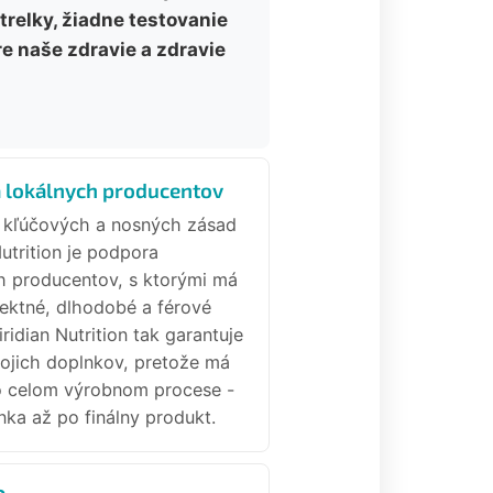
trelky, žiadne testovanie
e naše zdravie a zdravie
 lokálnych producentov
 kľúčových a nosných zásad
Nutrition je podpora
h producentov, s ktorými má
ektné, dlhodobé a férové
iridian Nutrition tak garantuje
vojich doplnkov, pretože má
o celom výrobnom procese -
ka až po finálny produkt.