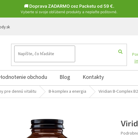
🚚 Doprava ZADARMO cez Packetu od 59 €.
Vyberte si svoje obľúbené produkty a neplaťte poštovné.
ody.sk
Pon
i
Hodnotenie obchodu
Blog
Kontakty
ny pre dennú vitalitu
B-komplex a energia
Viridian B-Complex B
Viri
Podrobno