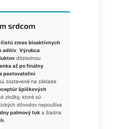
ným srdcom
a čistú zmes bioaktívnych
 aditív
.
Výrobca
duktov
dôslednou
enka až po finálny
a pestovateľmi
 sú zostavené na základe
eceptúr špičkových
é zložky, ktoré sú
etických dôvodov nepoužíva
adny palmový tuk
a žiadna
ch
.