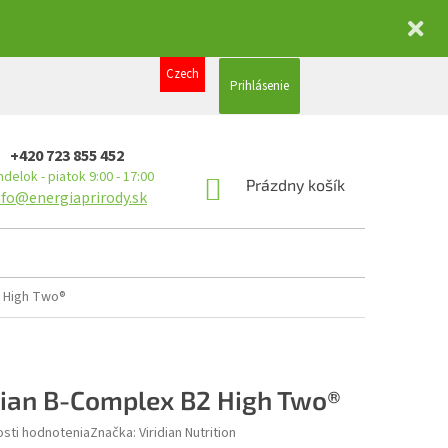
Czech
Prihlásenie
+420 723 855 452
delok - piatok 9:00 - 17:00
NÁKUPNÝ
Prázdny košík
nfo@energiaprirody.sk
KOŠÍK
2 High Two®
dian B-Complex B2 High Two®
sti hodnotenia
Značka:
Viridian Nutrition