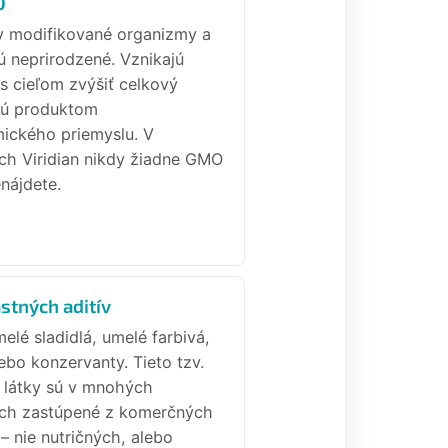
O
y modifikované organizmy a
ú neprirodzené. Vznikajú
s cieľom zvýšiť celkový
sú produktom
ického priemyslu. V
ch Viridian nikdy žiadne GMO
nájdete.
stných aditív
elé sladidlá, umelé farbivá,
lebo konzervanty. Tieto tzv.
látky sú v mnohých
ch zastúpené z komerčných
 nie nutričných, alebo