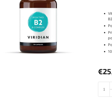
Vi
B2
Po
Pr
po
Po
10
€25
Jednotk
cena: