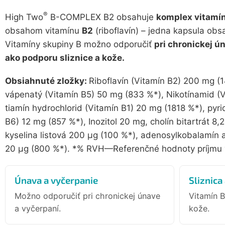
®
High Two
B-COMPLEX B2 obsahuje
komplex vitamí
obsahom vitamínu
B2
(riboflavín) – jedna kapsula o
Vitamíny skupiny B možno odporučiť
pri chronickej ú
ako podporu sliznice a kože.
Obsiahnuté zložky:
Riboflavín (Vitamín B2) 200 mg (
vápenatý (Vitamín B5) 50 mg (833 %*), Nikotínamid (
tiamín hydrochlorid (Vitamín B1) 20 mg (1818 %*), pyri
B6) 12 mg (857 %*), Inozitol 20 mg, cholín bitartrát 8,
kyselina listová 200 µg (100 %*), adenosylkobalamín 
20 µg (800 %*). *% RVH—Referenčné hodnoty príjmu v
Únava a vyčerpanie
Sliznica
Možno odporučiť pri chronickej únave
Vitamín B
a vyčerpaní.
kože.