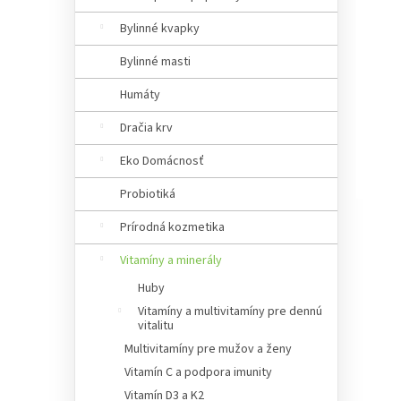
a
n
Bylinné kvapky
e
Bylinné masti
l
Humáty
Dračia krv
Eko Domácnosť
Probiotiká
Prírodná kozmetika
Vitamíny a minerály
Huby
Vitamíny a multivitamíny pre dennú
vitalitu
Multivitamíny pre mužov a ženy
Vitamín C a podpora imunity
Vitamín D3 a K2