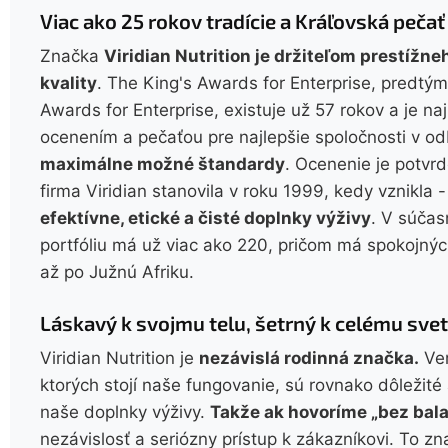
Viac ako 25 rokov tradície a Kráľovská pečať
Značka
Viridian Nutrition je držiteľom prestížn
kvality
. The King's Awards for Enterprise, predt
Awards for Enterprise, existuje už 57 rokov a je na
ocenením a pečaťou pre najlepšie spoločnosti v o
maximálne možné štandardy
. Ocenenie je potvrd
firma Viridian stanovila v roku 1999, kedy vznikla
efektívne, etické a čisté doplnky výživy
. V súčas
portfóliu má už viac ako 220, pričom má spokojný
až po Južnú Afriku.
Láskavý k svojmu telu, šetrný k celému sve
Viridian Nutrition je
nezávislá rodinná značka.
Ver
ktorých stojí naše fungovanie, sú rovnako dôležité 
naše doplnky výživy.
Takže ak hovoríme „bez bala
nezávislosť a seriózny prístup k zákazníkovi. To 