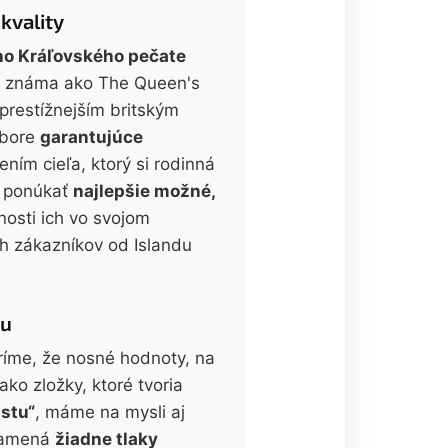
 kvality
eho Kráľovského pečate
ým známa ako The Queen's
jprestížnejším britským
dbore
garantujúce
ením cieľa, ktorý si rodinná
 - ponúkať
najlepšie možné,
nosti ich vo svojom
ch zákazníkov od Islandu
tu
íme, že nosné hodnoty, na
ako zložky, ktoré tvoria
stu“
, máme na mysli aj
znamená
žiadne tlaky