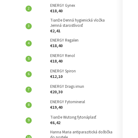
ENERGY Gynex
€18,40
TianDe Denná hygienická vložka
Jemná starostlivosť
€2,41
ENERGY Regalen
€18,40
ENERGY Renol
€18,40
ENERGY Spiron
€12,10
ENERGY Drags imun
€20,30
ENERGY Fytomineral
€19,40
TianDe Wutong fytonáplasť
€6,42
Hanna Maria antiparazitická doštička
do postele