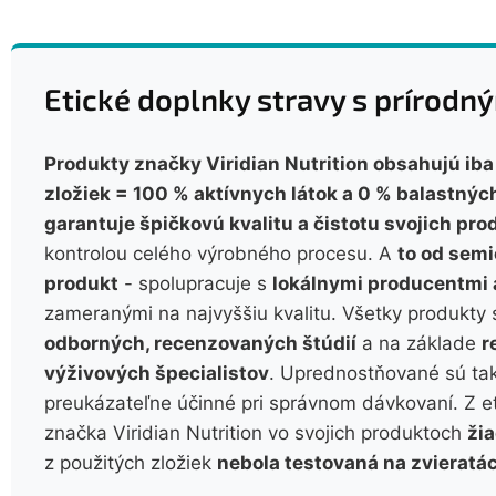
Etické doplnky stravy s prírod
Produkty značky Viridian Nutrition obsahujú ib
zložiek = 100 % aktívnych látok a 0 % balastných
garantuje špičkovú kvalitu a čistotu svojich pro
kontrolou celého výrobného procesu. A
to od semi
produkt
- spolupracuje s
lokálnymi producentmi 
zameranými na najvyššiu kvalitu. Všetky produkty
odborných, recenzovaných štúdií
a na základe
r
výživových špecialistov
. Uprednostňované sú tak
preukázateľne účinné pri správnom dávkovaní. Z 
značka Viridian Nutrition vo svojich produktoch
ži
z použitých zložiek
nebola testovaná na zvieratá