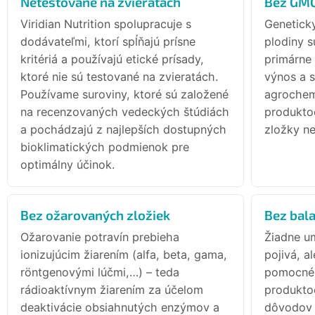
Netestované na zvieratách
Bez GM
Viridian Nutrition spolupracuje s
Genetick
dodávateľmi, ktorí spĺňajú prísne
plodiny s
kritériá a používajú etické prísady,
primárne 
ktoré nie sú testované na zvieratách.
výnos a 
Používame suroviny, ktoré sú založené
agrochem
na recenzovaných vedeckých štúdiách
produkto
a pochádzajú z najlepších dostupných
zložky ne
bioklimatických podmienok pre
optimálny účinok.
Bez ožarovaných zložiek
Bez bala
Ožarovanie potravín prebieha
Žiadne um
ionizujúcim žiarením (alfa, beta, gama,
pojivá, a
röntgenovými lúčmi,…) – teda
pomocné 
rádioaktívnym žiarením za účelom
produkto
deaktivácie obsiahnutých enzýmov a
dôvodov –