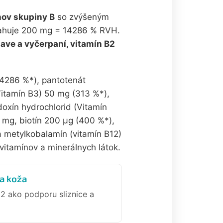
nov skupiny B
so zvýšeným
bsahuje 200 mg = 14286 % RVH.
nave a vyčerpaní, vitamín B2
14286 %*), pantotenát
Vitamín B3) 50 mg (313 %*),
doxín hydrochlorid (Vitamín
2 mg, biotín 200 µg (400 %*),
a metylkobalamín (vitamín B12)
itamínov a minerálnych látok.
 a koža
2 ako podporu sliznice a