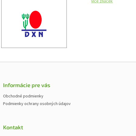
Více značek
Z
á
p
ä
Informácie pre vás
t
Obchodné podmienky
i
Podmienky ochrany osobných údajov
e
Kontakt