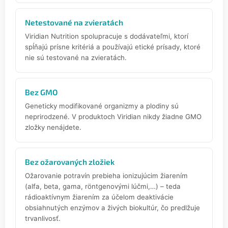
Netestované na zvieratách
Viridian Nutrition spolupracuje s dodávateľmi, ktorí
spĺňajú prísne kritériá a používajú etické prísady, ktoré
nie sú testované na zvieratách.
Bez GMO
Geneticky modifikované organizmy a plodiny sú
neprirodzené. V produktoch Viridian nikdy žiadne GMO
zložky nenájdete.
Bez ožarovaných zložiek
Ožarovanie potravín prebieha ionizujúcim žiarením
(alfa, beta, gama, röntgenovými lúčmi,…) – teda
rádioaktívnym žiarením za účelom deaktivácie
obsiahnutých enzýmov a živých biokultúr, čo predlžuje
trvanlivosť.