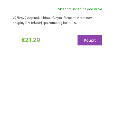
Skladom, ihneď na odoslanie
Výživový doplnok s bioaktívnymi formami vitamínov
skupiny B v tekutej lipozomálnej forme, s...
€21,29
Koupit