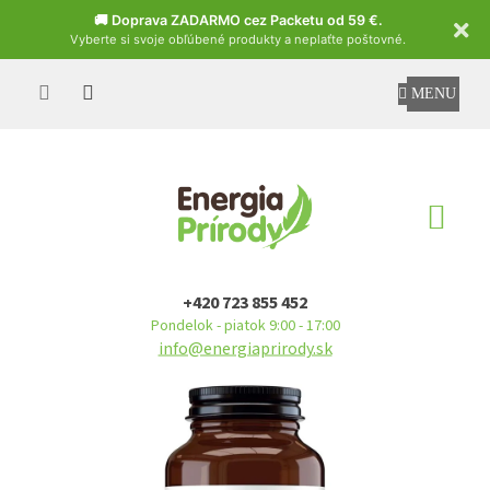
Czech
🚚 Doprava ZADARMO cez Packetu od 59 €.
Vyberte si svoje obľúbené produkty a neplaťte poštovné.
Prejsť
na
obsah
NÁ
KO
+420 723 855 452
Pondelok - piatok 9:00 - 17:00
info@energiaprirody.sk