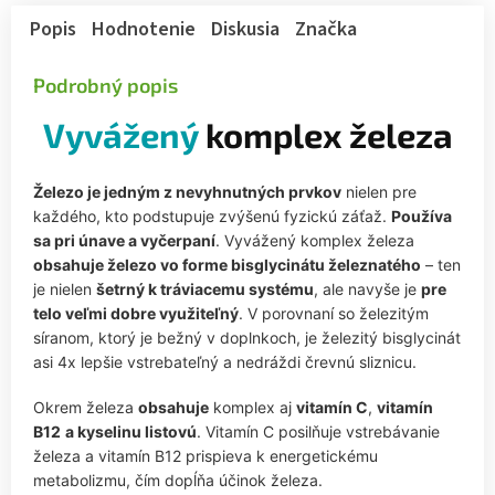
Popis
Hodnotenie
Diskusia
Značka
Podrobný popis
Vyvážený
komplex železa
Železo je jedným z nevyhnutných prvkov
nielen pre
každého, kto podstupuje zvýšenú fyzickú záťaž.
Používa
sa pri únave a vyčerpaní
. Vyvážený komplex železa
obsahuje železo vo forme bisglycinátu železnatého
– ten
je nielen
šetrný k tráviacemu systému
, ale navyše je
pre
telo veľmi dobre využiteľný
. V porovnaní so železitým
síranom, ktorý je bežný v doplnkoch, je železitý bisglycinát
asi 4x lepšie vstrebateľný a nedráždi črevnú sliznicu.
Okrem železa
obsahuje
komplex aj
vitamín C
,
vitamín
B12
a kyselinu listovú
. Vitamín C posilňuje vstrebávanie
železa a vitamín B12 prispieva k energetickému
metabolizmu, čím dopĺňa účinok železa.