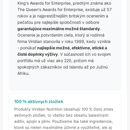
King's Awards for Enterprise, predtým známa ako
The Queen's Awards for Enterprise, existuje už 57
rokov a je najprestížnejším britským ocenením a
pečaťou pre najlepšie spoločnosti v odbore
garantujúce maximálne možné štandardy
.
Ocenenie je potvrdením cieľa, ktorý si rodinná
firma Viridian stanovila v roku 1999, kedy vznikla
- ponúkať
najlepšie možné, efektívne, etické a
čisté doplnky výživy
. V súčasnosti ich vo svojom
portfóliu má už viac ako 220, pričom má
spokojných zákazníkov od Islandu až po Južnú
Afriku.
100 % aktívnych zložiek
Produkty Viridian Nutrition obsahujú 100 % čistú zmes
aktívnych zložiek, to všetko bez obsahu balastných
aditív, spojív a plnív. Používame iba také ingrediencie,
ktoré sú nielen maximálne účinné a využiteľné, ale aj