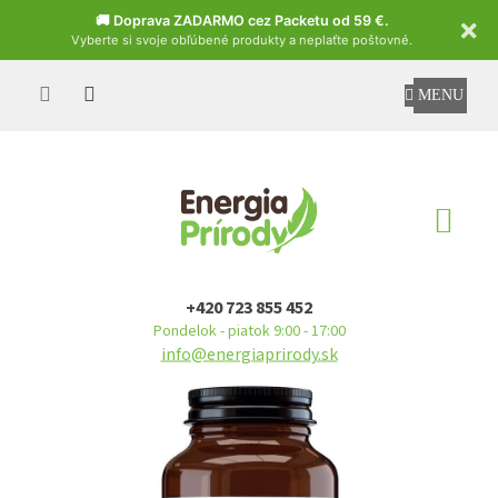
Czech
🚚 Doprava ZADARMO cez Packetu od 59 €.
Vyberte si svoje obľúbené produkty a neplaťte poštovné.
Prejsť
na
obsah
NÁ
KO
+420 723 855 452
Pondelok - piatok 9:00 - 17:00
info@energiaprirody.sk