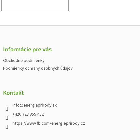
Z
á
p
ä
Informácie pre vás
t
Obchodné podmienky
i
Podmienky ochrany osobných údajov
e
Kontakt
info
@
energiaprirody.sk
+420 723 855 452
https://www.fb.com/energieprirody.cz