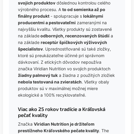
svojich produktov
dôslednou kontrolou celého
výrobného procesu. A
to od semienka až po
finálny produkt
- spolupracuje s
lokálnymi
producentmi a pestovateľmi
zameranými na
najvyššiu kvalitu. Všetky produkty sú zostavené
na základe
odborných, recenzovaných štúdií
a
na základe
receptúr špičkových výživových
špecialistov
. Uprednostňované sú také zložky,
ktoré sú preukázateľne účinné pri správnom
dávkovaní. Z etických dôvodov nepoužíva
značka Viridian Nutrition vo svojich produktoch
žiadny palmový tuk
a žiadna z použitých zložiek
nebola testovaná na zvieratách
. Všetky obaly
produktov sú v maximálnej možnej miere
ekologické a 100% recyklovateľné.
Viac ako 25 rokov tradície a Kráľovská
pečať kvality
Značka
Viridian Nutrition je držiteľom
prestížneho Kráľovského pečate kvality
. The