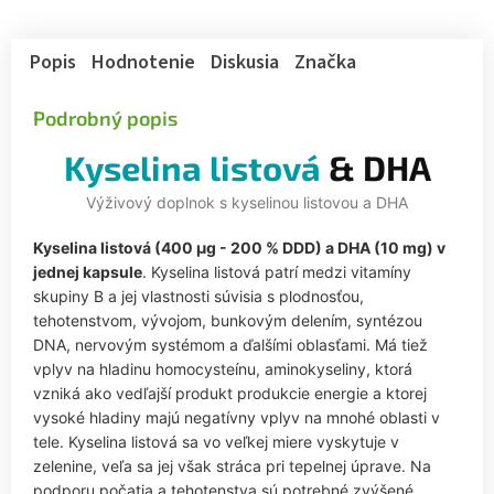
Popis
Hodnotenie
Diskusia
Značka
Podrobný popis
Kyselina listová
& DHA
Výživový doplnok s kyselinou listovou a DHA
Kyselina listová (400 µg - 200 % DDD) a DHA (10 mg) v
jednej kapsule
. Kyselina listová patrí medzi vitamíny
skupiny B a jej vlastnosti súvisia s plodnosťou,
tehotenstvom, vývojom, bunkovým delením, syntézou
DNA, nervovým systémom a ďalšími oblasťami. Má tiež
vplyv na hladinu homocysteínu, aminokyseliny, ktorá
vzniká ako vedľajší produkt produkcie energie a ktorej
vysoké hladiny majú negatívny vplyv na mnohé oblasti v
tele. Kyselina listová sa vo veľkej miere vyskytuje v
zelenine, veľa sa jej však stráca pri tepelnej úprave. Na
podporu počatia a tehotenstva sú potrebné zvýšené