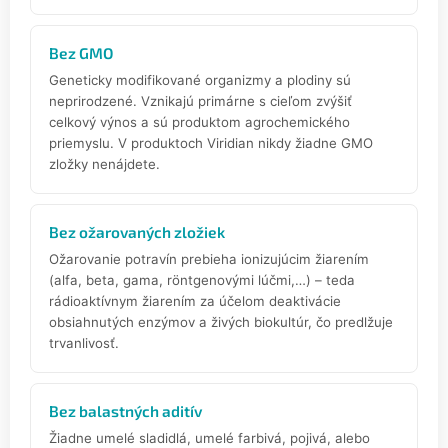
Bez GMO
Geneticky modifikované organizmy a plodiny sú
neprirodzené. Vznikajú primárne s cieľom zvýšiť
celkový výnos a sú produktom agrochemického
priemyslu. V produktoch Viridian nikdy žiadne GMO
zložky nenájdete.
Bez ožarovaných zložiek
Ožarovanie potravín prebieha ionizujúcim žiarením
(alfa, beta, gama, röntgenovými lúčmi,…) – teda
rádioaktívnym žiarením za účelom deaktivácie
obsiahnutých enzýmov a živých biokultúr, čo predlžuje
trvanlivosť.
Bez balastných aditív
Žiadne umelé sladidlá, umelé farbivá, pojivá, alebo