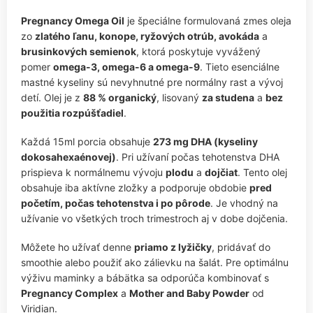
Pregnancy Omega Oil
je špeciálne formulovaná zmes oleja
zo
zlatého ľanu, konope, ryžových otrúb, avokáda
a
brusinkových semienok
, ktorá poskytuje vyvážený
pomer
omega-3, omega-6 a omega-9
. Tieto esenciálne
mastné kyseliny sú nevyhnutné pre normálny rast a vývoj
detí. Olej je z
88 % organický
, lisovaný
za studena
a
bez
použitia rozpúšťadiel
.
Každá 15ml porcia obsahuje
273 mg DHA (kyseliny
dokosahexaénovej)
. Pri užívaní počas tehotenstva DHA
prispieva k normálnemu vývoju
plodu
a
dojčiat
. Tento olej
obsahuje iba aktívne zložky a podporuje obdobie
pred
početím, počas tehotenstva i po pôrode
. Je vhodný na
užívanie vo všetkých troch trimestroch aj v dobe dojčenia.
Môžete ho užívať denne
priamo z lyžičky
, pridávať do
smoothie alebo použiť ako zálievku na šalát. Pre optimálnu
výživu maminky a bábätka sa odporúča kombinovať s
Pregnancy Complex
a
Mother and Baby Powder
od
Viridian.