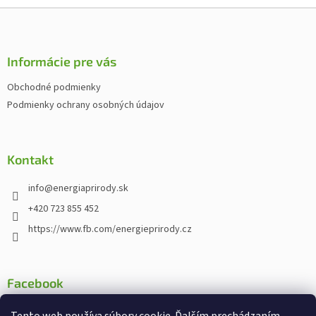
Z
á
p
ä
Informácie pre vás
t
Obchodné podmienky
i
Podmienky ochrany osobných údajov
e
Kontakt
info
@
energiaprirody.sk
+420 723 855 452
https://www.fb.com/energieprirody.cz
Facebook