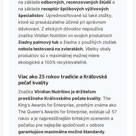
na základe
odborných, recenzovaných štúdií
a
na základe
receptúr špičkových výživových
špecialistov
. Uprednostňované sú také zložky,
ktoré sú preukázateľne účinné pri správnom
dávkovaní. Z etických dôvodov nepoužíva
značka Viridian Nutrition vo svojich produktoch
žiadny palmový tuk
a žiadna z použitých zložiek
nebola testovaná na zvieratách
. Všetky obaly
produktov sú v maximálnej možnej miere
ekologické a 100% recyklovateľné.
Viac ako 25 rokov tradície a Kráľovská
pečať kvality
Značka
Viridian Nutrition je držiteľom
prestížneho Kráľovského pečate kvality
. The
King's Awards for Enterprise, predtým známa ako
The Queen's Awards for Enterprise, existuje už 57
rokov a je najprestížnejším britským ocenením a
pečaťou pre najlepšie spoločnosti v odbore
garantujúce maximálne možné štandardy
.