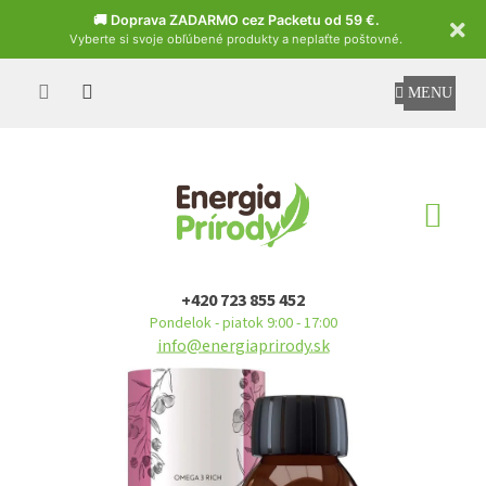
Czech
🚚 Doprava ZADARMO cez Packetu od 59 €.
Vyberte si svoje obľúbené produkty a neplaťte poštovné.
Prejsť
na
obsah
NÁ
KO
+420 723 855 452
Pondelok - piatok 9:00 - 17:00
info@energiaprirody.sk