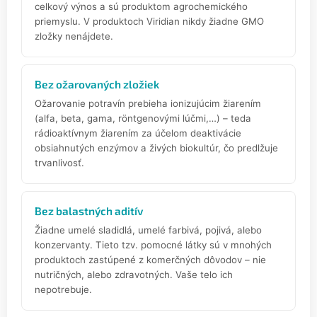
celkový výnos a sú produktom agrochemického
priemyslu. V produktoch Viridian nikdy žiadne GMO
zložky nenájdete.
Bez ožarovaných zložiek
Ožarovanie potravín prebieha ionizujúcim žiarením
(alfa, beta, gama, röntgenovými lúčmi,…) – teda
rádioaktívnym žiarením za účelom deaktivácie
obsiahnutých enzýmov a živých biokultúr, čo predlžuje
trvanlivosť.
Bez balastných aditív
Žiadne umelé sladidlá, umelé farbivá, pojivá, alebo
konzervanty. Tieto tzv. pomocné látky sú v mnohých
produktoch zastúpené z komerčných dôvodov – nie
nutričných, alebo zdravotných. Vaše telo ich
nepotrebuje.