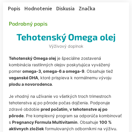
Popis
Hodnotenie
Diskusia
Značka
Podrobný popis
Tehotenský Omega olej
Výživový doplnok
Tehotenský Omega olej
je špeciálne zostavená
kombinácia rastlinných olejov poskytujúca vyvážený
pomer
omega-3, omega-6 a omega-9
. Obsahuje tiež
veganské DHA
, ktoré prispieva k normálnemu vývoju
plodu a novorodenca
.
Je vhodný na užívanie vo všetkých troch trimestroch
tehotenstva aj po pôrode počas dojčenia. Podporuje
zdravé obdobie
pred počatím, v tehotenstve aj po
pôrode
. Pre komplexný program sa odporúča kombinovať
s
Pregnancy Formula Multivitamin
. Obsahuje
100 %
aktívnych zložiek
formulovaných odborníkmi na výživu.