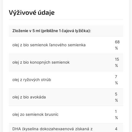
Výživové údaje
Zloženie v 5 ml (približne 1 čajová lyžička):
68
olej z bio semienok ľanového semienka
%
15
olej z bio konopných semienok
%
7
olej z ryžových otrúb
%
5
olej z bio avokáda
%
1
olej zo semienok brusníc
%
DHA (kyselina dokozahexaenová získaná z
4