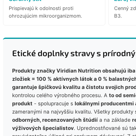
Prispievajú k odolnosti proti
Cenný zdr
ohrozujúcim mikroorganizmom.
B3.
Etické doplnky stravy s prírod
Produkty značky Viridian Nutrition obsahujú ib
zložiek = 100 % aktívnych látok a 0 % balastných
garantuje špičkovú kvalitu a čistotu svojich pro
kontrolou celého výrobného procesu. A
to od semi
produkt
- spolupracuje s
lokálnymi producentmi 
zameranými na najvyššiu kvalitu. Všetky produkty
odborných, recenzovaných štúdií
a na základe
r
výživových špecialistov
. Uprednostňované sú tak