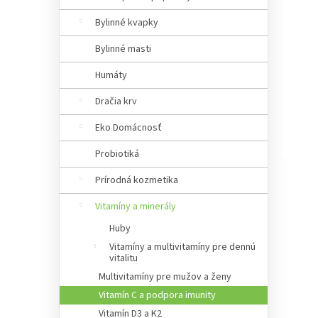
a
n
Bylinné kvapky
e
Bylinné masti
l
Humáty
Dračia krv
Eko Domácnosť
Probiotiká
Prírodná kozmetika
Vitamíny a minerály
Huby
Vitamíny a multivitamíny pre dennú
vitalitu
Multivitamíny pre mužov a ženy
Vitamín C a podpora imunity
Vitamín D3 a K2