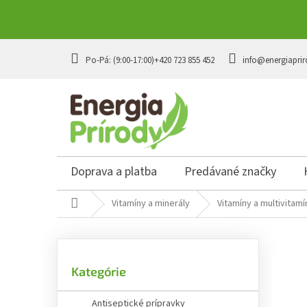
Prejsť
na
+420 723 855 452
info@energiaprir
obsah
Doprava a platba
Predávané značky
Domov
Vitamíny a minerály
Vitamíny a multivitamí
B
o
č
Preskočiť
n
Kategórie
kategórie
ý
p
Antiseptické prípravky