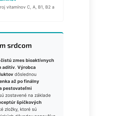
oj vitamínov C, A, B1, B2 a
ným srdcom
a čistú zmes bioaktívnych
 aditív
.
Výrobca
duktov
dôslednou
enka až po finálny
a pestovateľmi
 sú zostavené na základe
eceptúr špičkových
é zložky, ktoré sú