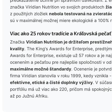
preukázateľne účinné pri správnom dávkovaní. Z 
značka Viridian Nutrition vo svojich produktoch
ži
z použitých zložiek
nebola testovaná na zvieratá
sú v maximálnej možnej miere ekologické a 100% r
Viac ako 25 rokov tradície a Kráľovská pečať
Značka
Viridian Nutrition je držiteľom prestížn
kvality
. The King's Awards for Enterprise, predt
Awards for Enterprise, existuje už 57 rokov a je na
ocenením a pečaťou pre najlepšie spoločnosti v o
maximálne možné štandardy
. Ocenenie je potvrd
firma Viridian stanovila v roku 1999, kedy vznikla
efektívne, etické a čisté doplnky výživy
. V súčas
portfóliu má už viac ako 220, pričom má spokojný
až po Južnú Afriku.