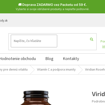
🚚 Doprava ZADARMO cez Packetu od 59 €.
Vyberte si svoje obľúbené produkty a neplaťte poštovné.
ody.sk
Pon
i
Hodnotenie obchodu
Blog
Kontakty
ny pre dennú vitalitu
Vitamín C a podpora imunity
Viridian Roseh
Viri
Podrobno