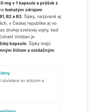
00 mg v 1 kapsule a prášok z
ene
bohatým zdrojom
B1, B2 a B3
. Šípky, nazývané aj
ch, v Českej republike aj vo
as druhej svetovej vojny, keď
 Extrakt Viridian je
ždej kapsule
. Šípky majú
ranným štítom a oxidačným
cievy
i súvisiace so srdcom a
tamínov