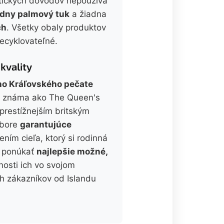
etických dôvodov nepoužíva
adny palmový tuk
a žiadna
ch
. Všetky obaly produktov
ecyklovateľné.
 kvality
eho Kráľovského pečate
ým známa ako The Queen's
jprestížnejším britským
dbore
garantujúce
ením cieľa, ktorý si rodinná
 - ponúkať
najlepšie možné,
nosti ich vo svojom
ch zákazníkov od Islandu