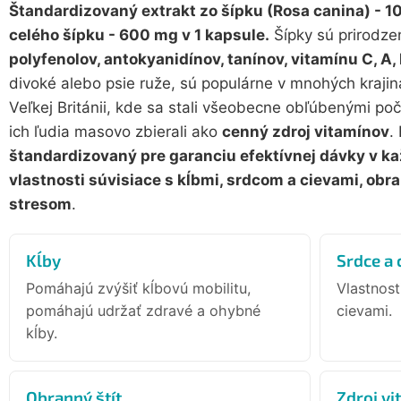
Štandardizovaný extrakt zo šípku (Rosa canina) - 1
celého šípku - 600 mg v 1 kapsule.
Šípky sú prirodz
polyfenolov, antokyanidínov, tanínov, vitamínu C, A, 
divoké alebo psie ruže, sú populárne v mnohých krajiná
Veľkej Británii, kde sa stali všeobecne obľúbenými poč
ich ľudia masovo zbierali ako
cenný zdroj vitamínov
.
štandardizovaný pre garanciu efektívnej dávky v ka
vlastnosti súvisiace s kĺbmi, srdcom a cievami, ob
stresom
.
Kĺby
Srdce a 
Pomáhajú zvýšiť kĺbovú mobilitu,
Vlastnost
pomáhajú udržať zdravé a ohybné
cievami.
kĺby.
Obranný štít
Zdroj vi