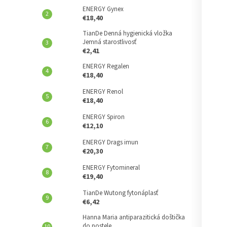
ENERGY Gynex
€18,40
TianDe Denná hygienická vložka
Jemná starostlivosť
€2,41
ENERGY Regalen
€18,40
ENERGY Renol
€18,40
ENERGY Spiron
€12,10
ENERGY Drags imun
€20,30
ENERGY Fytomineral
€19,40
TianDe Wutong fytonáplasť
€6,42
Hanna Maria antiparazitická doštička
do postele