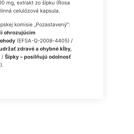
00 mg, extrakt zo šípku (Rosa
linná celulózová kapsula.
pskej komisie „Pozastavený“:
oči ohrozujúcim
pohody
(EFSA-Q-2008-4405) /
udržať zdravé a ohybné kĺby,
 /
Šípky – posilňujú odolnosť
).