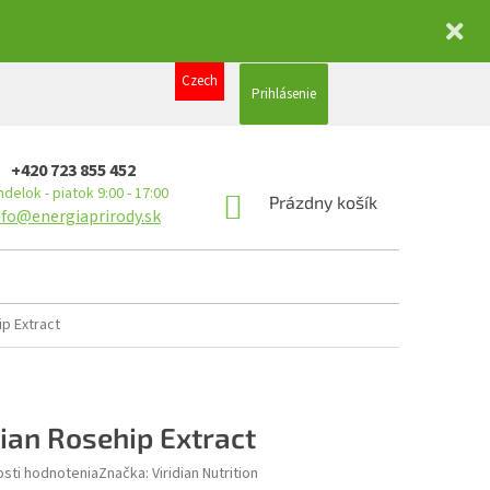
Czech
Prihlásenie
+420 723 855 452
delok - piatok 9:00 - 17:00
NÁKUPNÝ
Prázdny košík
nfo@energiaprirody.sk
KOŠÍK
ip Extract
dian Rosehip Extract
sti hodnotenia
Značka:
Viridian Nutrition