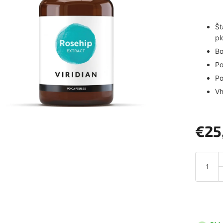
Št
pl
Bo
Po
Po
Vh
€25
Jednotk
cena: