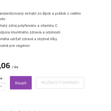
andardizovaný extrakt zo šípok a prášok z celého
odu
hatý zdroj polyfenolov a vitamínu C
dpora imunitného zdravia a odolnosti
máha udržať zdravé a ohybné kĺby
odné pre vegánov
,06
/ ks
MOŽNOSTI DOPRAVY
Koupit
ová