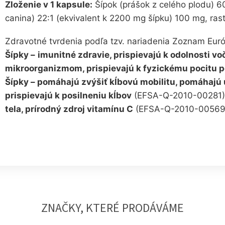
Zloženie v 1 kapsule:
Šípok (prášok z celého plodu) 6
canina) 22:1 (ekvivalent k 2200 mg šípku) 100 mg, rast
Zdravotné tvrdenia podľa tzv. nariadenia Zoznam Euró
Šípky –
imunitné zdravie, prispievajú k odolnosti v
mikroorganizmom, prispievajú k fyzickému pocitu 
Šípky – pomáhajú zvýšiť kĺbovú mobilitu, pomáhajú 
prispievajú k posilneniu kĺbov
(EFSA-Q-2010-00281)
tela, prírodný zdroj vitamínu C
(EFSA-Q-2010-00569
ZNAČKY, KTERÉ PRODÁVÁME