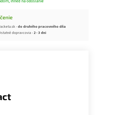
adom, ihneď na odoslanie
čenie
acketa.sk -
do druhého pracovného dňa
Ostatné dopravcovia -
2 - 3 dni
act