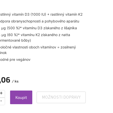
stlinný vitamín D3 (1000 IU) + rastlinný vitamín K2
dpora obranyschopnosti a pohybového aparátu
 µg (500 %)* vitamínu D3 získaného z lišajníka
 µg (60 %)* vitamínu K2 získaného z natta
ermentované bôby)
oločné vlastnosti oboch vitamínov = zosilnený
inok
odné pre vegánov
,06
/ ks
MOŽNOSTI DOPRAVY
Koupit