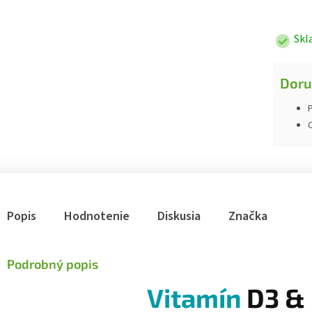
Jednotk
cena:
Skl
Doru
P
Popis
Hodnotenie
Diskusia
Značka
Podrobný popis
Vitamín
D3 &