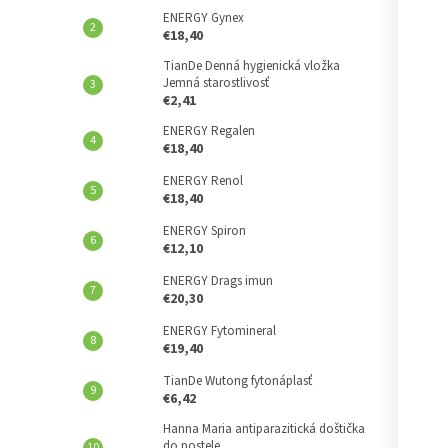
ENERGY Gynex
€18,40
TianDe Denná hygienická vložka
Jemná starostlivosť
€2,41
ENERGY Regalen
€18,40
ENERGY Renol
€18,40
ENERGY Spiron
€12,10
ENERGY Drags imun
€20,30
ENERGY Fytomineral
€19,40
TianDe Wutong fytonáplasť
€6,42
Hanna Maria antiparazitická doštička
do postele