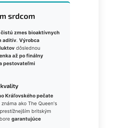
ným srdcom
a čistú zmes bioaktívnych
 aditív
.
Výrobca
duktov
dôslednou
enka až po finálny
a pestovateľmi
 kvality
eho Kráľovského pečate
ým známa ako The Queen's
jprestížnejším britským
dbore
garantujúce