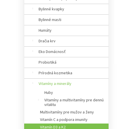
a
n
Bylinné kvapky
e
Bylinné masti
l
Humáty
Dračia krv
Eko Domácnosť
Probiotiká
Prírodná kozmetika
Vitamíny a minerály
Huby
Vitamíny a multivitamíny pre dennú
vitalitu
Multivitamíny pre mužov a ženy
Vitamín C a podpora imunity
Vitamín D3 a K2