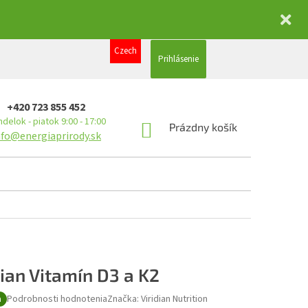
Czech
Prihlásenie
+420 723 855 452
delok - piatok 9:00 - 17:00
NÁKUPNÝ
Prázdny košík
nfo@energiaprirody.sk
KOŠÍK
dian Vitamín D3 a K2
Podrobnosti hodnotenia
Značka:
Viridian Nutrition
a