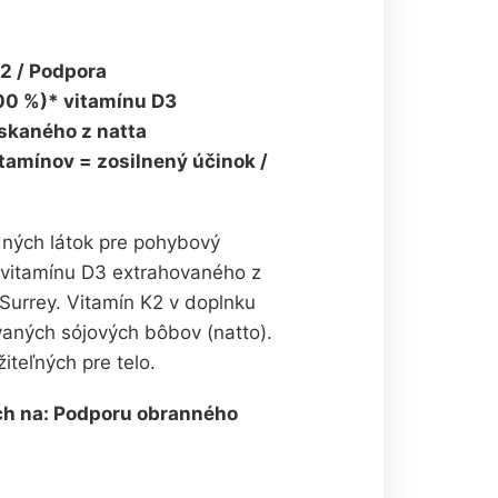
K2 / Podpora
00 %)* vitamínu D3
ískaného z natta
tamínov = zosilnený účinok /
ných látok pre pohybový
 vitamínu D3 extrahovaného z
v Surrey. Vitamín K2 v doplnku
ovaných sójových bôbov (natto).
teľných pre telo.
ch na: Podporu obranného