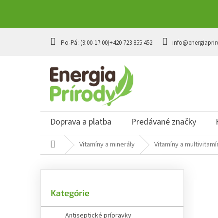
Prejsť
na
+420 723 855 452
info@energiaprir
obsah
Doprava a platba
Predávané značky
Domov
Vitamíny a minerály
Vitamíny a multivitamí
B
o
č
Preskočiť
n
Kategórie
kategórie
ý
p
Antiseptické prípravky