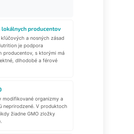
 lokálnych producentov
 kľúčových a nosných zásad
Nutrition je podpora
h producentov, s ktorými má
ektné, dlhodobé a férové
O
y modifikované organizmy a
ú neprirodzené. V produktoch
nikdy žiadne GMO zložky
.