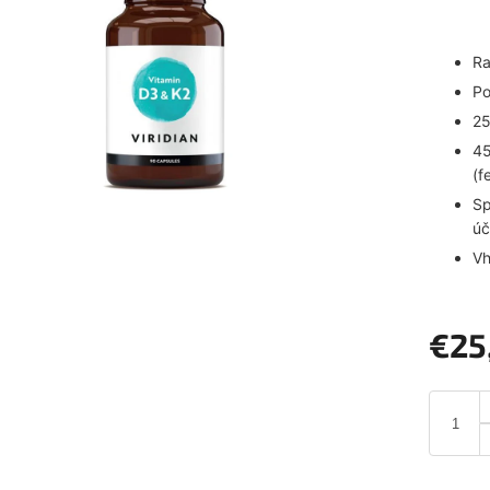
Ra
Po
25
45
(f
Sp
úč
Vh
€25