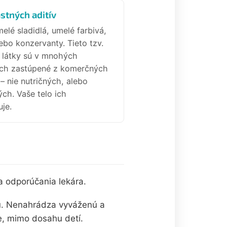
stných aditív
elé sladidlá, umelé farbivá,
lebo konzervanty. Tieto tzv.
látky sú v mnohých
ch zastúpené z komerčných
 nie nutričných, alebo
ch. Vaše telo ich
je.
a odporúčania lekára.
u. Nenahrádza vyváženú a
e, mimo dosahu detí.