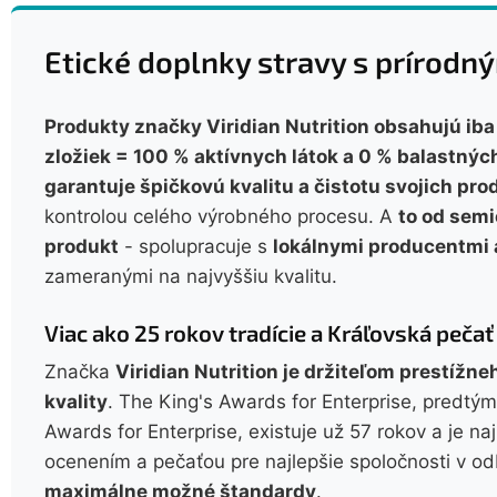
Etické doplnky stravy s prírod
Produkty značky Viridian Nutrition obsahujú ib
zložiek = 100 % aktívnych látok a 0 % balastných
garantuje špičkovú kvalitu a čistotu svojich pro
kontrolou celého výrobného procesu. A
to od semi
produkt
- spolupracuje s
lokálnymi producentmi 
zameranými na najvyššiu kvalitu.
Viac ako 25 rokov tradície a Kráľovská pečať
Značka
Viridian Nutrition je držiteľom prestížn
kvality
. The King's Awards for Enterprise, predt
Awards for Enterprise, existuje už 57 rokov a je na
ocenením a pečaťou pre najlepšie spoločnosti v o
maximálne možné štandardy
.