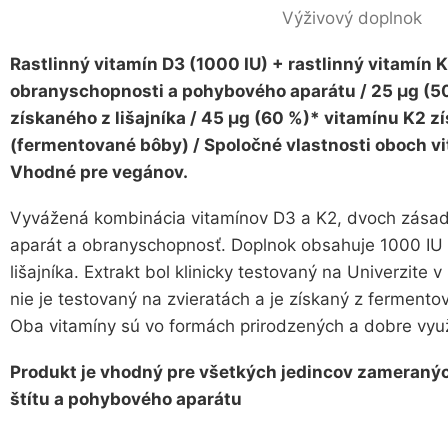
Výživový doplnok
Rastlinný vitamín D3 (1000 IU) + rastlinný vitamín 
obranyschopnosti a pohybového aparátu / 25 µg (5
získaného z lišajníka / 45 µg (60 %)* vitamínu K2 z
(fermentované bôby) / Spoločné vlastnosti oboch vi
Vhodné pre vegánov.
Vyvážená kombinácia vitamínov D3 a K2, dvoch zásad
aparát a obranyschopnosť. Doplnok obsahuje 1000 IU
lišajníka. Extrakt bol klinicky testovaný na Univerzite 
nie je testovaný na zvieratách a je získaný z ferment
Oba vitamíny sú vo formách prirodzených a dobre využi
Produkt je vhodný pre všetkých jedincov zameraný
štítu a pohybového aparátu