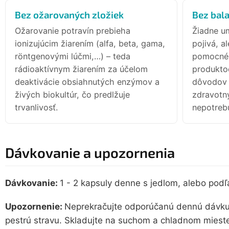
Bez ožarovaných zložiek
Bez bala
Ožarovanie potravín prebieha
Žiadne um
ionizujúcim žiarením (alfa, beta, gama,
pojivá, a
röntgenovými lúčmi,…) – teda
pomocné 
rádioaktívnym žiarením za účelom
produkto
deaktivácie obsiahnutých enzýmov a
dôvodov –
živých biokultúr, čo predlžuje
zdravotný
trvanlivosť.
nepotrebu
Dávkovanie a upozornenia
Dávkovanie:
1 - 2 kapsuly denne s jedlom, alebo podľ
Upozornenie:
Neprekračujte odporúčanú dennú dávk
pestrú stravu. Skladujte na suchom a chladnom miest