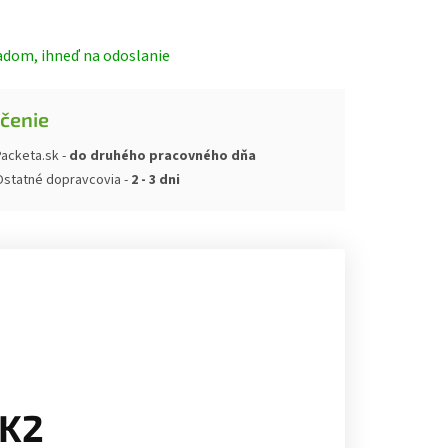
ová
adom, ihneď na odoslanie
čenie
acketa.sk -
do druhého pracovného dňa
Ostatné dopravcovia -
2 - 3 dni
 K2