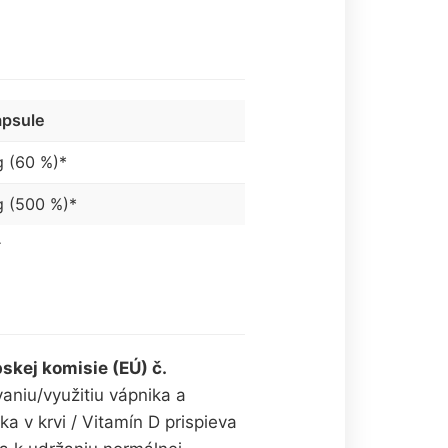
apsule
g (60 %)*
g (500 %)*
.
skej komisie (EÚ) č.
aniu/využitiu vápnika a
ka v krvi / Vitamín D prispieva