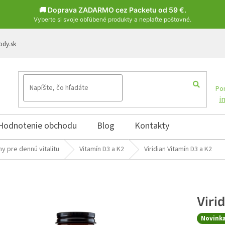
🚚 Doprava ZADARMO cez Packetu od 59 €.
Vyberte si svoje obľúbené produkty a neplaťte poštovné.
ody.sk
Pon
i
Hodnotenie obchodu
Blog
Kontakty
ny pre dennú vitalitu
Vitamín D3 a K2
Viridian Vitamín D3 a K2
Viri
Novink