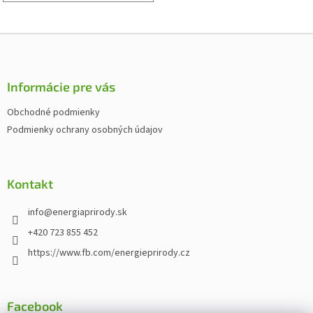
Z
á
p
ä
Informácie pre vás
t
Obchodné podmienky
i
Podmienky ochrany osobných údajov
e
Kontakt
info
@
energiaprirody.sk
+420 723 855 452
https://www.fb.com/energieprirody.cz
Facebook