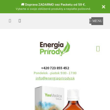
Czech
🚚 Doprava ZADARMO cez Packetu od 59 €.
Vyberte si svoje obľúbené produkty a neplaťte poštovné.
Prejsť
na
obsah
NÁ
KO
+420 723 855 452
Pondelok - piatok 9:00 - 17:00
info@energiaprirody.sk