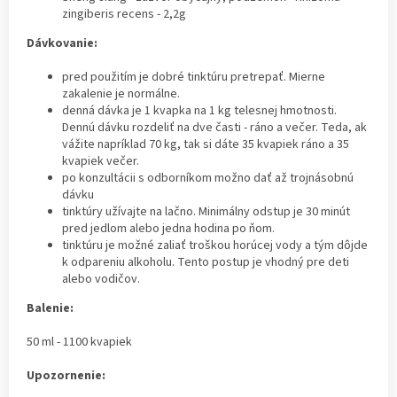
zingiberis recens - 2,2g
Dávkovanie:
pred použitím je dobré tinktúru pretrepať. Mierne
zakalenie je normálne.
denná dávka je 1 kvapka na 1 kg telesnej hmotnosti.
Dennú dávku rozdeliť na dve časti - ráno a večer. Teda, ak
vážite napríklad 70 kg, tak si dáte 35 kvapiek ráno a 35
kvapiek večer.
po konzultácii s odborníkom možno dať až trojnásobnú
dávku
tinktúry užívajte na lačno. Minimálny odstup je 30 minút
pred jedlom alebo jedna hodina po ňom.
tinktúru je možné zaliať troškou horúcej vody a tým dôjde
k odpareniu alkoholu. Tento postup je vhodný pre deti
alebo vodičov.
Balenie:
50 ml - 1100 kvapiek
Upozornenie: