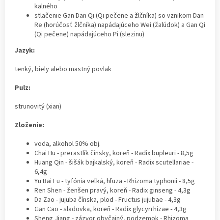
kalného
stlačenie Gan Dan Qi (Qi pečene a žlčníka) so vznikom Dan
Re (horúčosť žlčníka) napádajúceho Wei (žalúdok) a Gan Qi
(Qi pečene) napádajúceho Pi (slezinu)
Jazyk:
tenký, biely alebo mastný povlak
Pulz:
strunovitý (xian)
Zloženie:
voda, alkohol 50% obj.
Chai Hu - prerastlík čínsky, koreň - Radix bupleuri - 8,5g
Huang Qin - šišák bajkalský, koreň - Radix scutellariae -
6,4g
Yu Bai Fu - tyfónia veľká, hľuza - Rhizoma typhonii - 8,5g
Ren Shen - ženšen pravý, koreň - Radix ginseng - 4,3g
Da Zao - jujuba čínska, plod - Fructus jujubae - 4,3g
Gan Cao - sladovka, koreň - Radix glycyrrhizae - 4,3g
Sheng Jiang - zázvor obyčajný, podzemok - Rhizoma