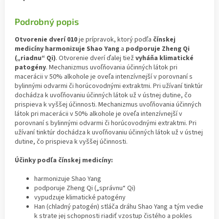
Podrobný popis
Otvorenie dverí 010
je prípravok, ktorý podľa
čínskej
medicíny harmonizuje Shao Yang
a
podporuje Zheng Qi
(„riadnu“ Qi)
. Otvorenie dverí ďalej tiež
vyháňa klimatické
patogény
. Mechanizmus uvoľňovania účinných látok pri
macerácii v 50% alkohole je oveľa intenzívnejší v porovnaní s
bylinnými odvarmi či horúcovodnými extraktmi. Pri užívaní tinktúr
dochádza k uvoľňovaniu účinných látok už v ústnej dutine, čo
prispieva k vyššej účinnosti. Mechanizmus uvoľňovania účinných
látok pri macerácii v 50% alkohole je oveľa intenzívnejší v
porovnaní s bylinnými odvarmi či horúcovodnými extraktmi. Pri
užívaní tinktúr dochádza k uvoľňovaniu účinných látok už v ústnej
dutine, čo prispieva k vyššej účinnosti.
Účinky podľa čínskej medicíny:
harmonizuje Shao Yang
podporuje Zheng Qi („správnu“ Qi)
vypudzuje klimatické patogény
Han (chladný patogén) stláča dráhu Shao Yang a tým vedie
k strate jej schopnosti riadiť vzostup čistého a pokles