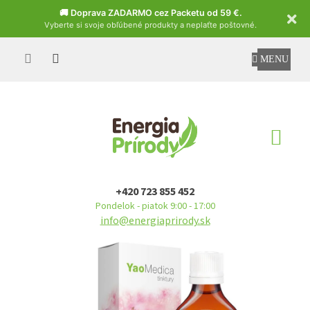
Czech
🚚 Doprava ZADARMO cez Packetu od 59 €.
Vyberte si svoje obľúbené produkty a neplaťte poštovné.
Prejsť
na
obsah
NÁ
KO
+420 723 855 452
Pondelok - piatok 9:00 - 17:00
info@energiaprirody.sk