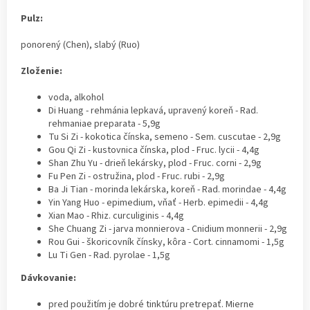
Pulz:
ponorený (Chen), slabý (Ruo)
Zloženie:
voda, alkohol
Di Huang - rehmánia lepkavá, upravený koreň - Rad.
rehmaniae preparata - 5,9g
Tu Si Zi - kokotica čínska, semeno - Sem. cuscutae - 2,9g
Gou Qi Zi - kustovnica čínska, plod - Fruc. lycii - 4,4g
Shan Zhu Yu - drieň lekársky, plod - Fruc. corni - 2,9g
Fu Pen Zi - ostružina, plod - Fruc. rubi - 2,9g
Ba Ji Tian - morinda lekárska, koreň - Rad. morindae - 4,4g
Yin Yang Huo - epimedium, vňať - Herb. epimedii - 4,4g
Xian Mao - Rhiz. curculiginis - 4,4g
She Chuang Zi - jarva monnierova - Cnidium monnerii - 2,9g
Rou Gui - škoricovník čínsky, kôra - Cort. cinnamomi - 1,5g
Lu Ti Gen - Rad. pyrolae - 1,5g
Dávkovanie:
pred použitím je dobré tinktúru pretrepať. Mierne