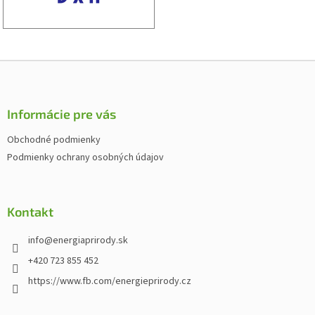
Z
á
p
ä
Informácie pre vás
t
Obchodné podmienky
i
Podmienky ochrany osobných údajov
e
Kontakt
info
@
energiaprirody.sk
+420 723 855 452
https://www.fb.com/energieprirody.cz