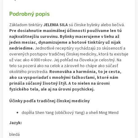
Podrobný popis
Základom tinktúry
JELENIA SILA
sú čínske bylinky alebo liečivá.
Pre dosiahnutie maximálnej účinnosti používame len tú
najkvalitnejšiu surovinu. Bylinky macerujeme v liehu až
jeden mesiac, dynamizujeme a hotové tinktúry už nijak
nedriedime.
Jednotlivé receptúry vychádzajú zo skúseností a
overených postupov tradičnej čínskej medicíny, ktorá tu existuje
už viac ako 4 000 rokov. Jej pohľad na človeka je celostný. Na
telo sa pozerá ako na celok a zároveň ho chápe ako súčasť
okolitého prostredia.
Rovnováha a harmónia, to je cesta,
ako sa vysporiadať s mnohými ťažkosťami, ktoré nám
prináša súčasný životný štýl.
A to nielen na úrovni
fyzického tela, ale aj na úrovni psychickej.
Účinky podľa tradičnej čínskej medicíny
dopĺňa Shen Yang (obličkový Yang) a oheň Ming Mend
Jazyk:
bledá