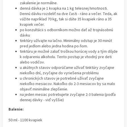
zakalenie je normálne.
denná dávka je 1 kvapka na 1 kg telesnej hmotnosti.
Dennú dávku rozdeliť na dve časti - ráno a večer. Teda, ak
vážite napríklad 70 kg, tak si dáte 35 kvapiek ráno a 35
kvapiek večer.
po konzultácii s odborníkom možno dať až trojnásobnú
dávku
tinktúry užívajte na lačno. Minimálny odstup je 30 minút
pred jedlom alebo jedna hodina po ňom.
tinktúru je možné zaliať troškou horúcej vody a tým dôjde
k odpareniu alkoholu. Tento postup je vhodný pre deti
alebo vodičov.
u akútnych stavov odporúčame užívať tinktúry zvyčajne
niekoľko dní, zvyčajne do vyriešenia problému
u chronických stavov je potrebné užívať zvyčajne
niekoľko mesiacov. Nakoľko do 2-3 mesiacov by sa malo
objaviť minimálne zlepšenie.
na jeden mesiac potrebujete zvyčajne 2-3 balenia (podľa
dennej dávky - viď vyššie)
Balenie:
50 ml - 1100 kvapiek