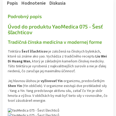
Popis
Hodnotenie
Diskusia
Podrobný popis
Úvod do produktu YaoMedica 075 - Šesť
šľachticov
Tradičná čínska medicína v modernej forme
Tinktúra
Šesť šľachticov
je založená na čínskych bylinkách,
ktoré sú známe ako yao. Vychádza z tradičného receptu
Liu Wei
Di Huang Wan
, ktorý je základným kameňom čínskej medicíny.
Táto tinktúra je vyrobená z najkvalitnejších surovín a nie je ďalej
riedená, čo zaručuje jej maximálnu účinnosť.
Jej hlavnou úlohou je
vyživovať Yin
organizmu, predovšetkým
Shen Yin
(Yin obličiek). V organizme existujú dve protikladné sily
- Yang a Yin. Yang predstavuje aktívnu silu, zatiaľ čo Yin je skôr
hmota a výživa. V obličkách by mali byť tieto sily v rovnováhe, čo
tvorí zásobáreň energie.