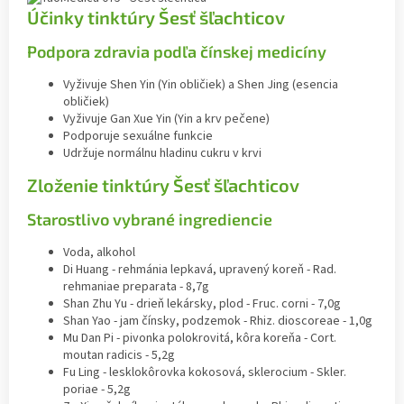
Účinky tinktúry Šesť šľachticov
Podpora zdravia podľa čínskej medicíny
Vyživuje Shen Yin (Yin obličiek) a Shen Jing (esencia
obličiek)
Vyživuje Gan Xue Yin (Yin a krv pečene)
Podporuje sexuálne funkcie
Udržuje normálnu hladinu cukru v krvi
Zloženie tinktúry Šesť šľachticov
Starostlivo vybrané ingrediencie
Voda, alkohol
Di Huang - rehmánia lepkavá, upravený koreň - Rad.
rehmaniae preparata - 8,7g
Shan Zhu Yu - drieň lekársky, plod - Fruc. corni - 7,0g
Shan Yao - jam čínsky, podzemok - Rhiz. dioscoreae - 1,0g
Mu Dan Pi - pivonka polokrovitá, kôra koreňa - Cort.
moutan radicis - 5,2g
Fu Ling - lesklokôrovka kokosová, sklerocium - Skler.
poriae - 5,2g