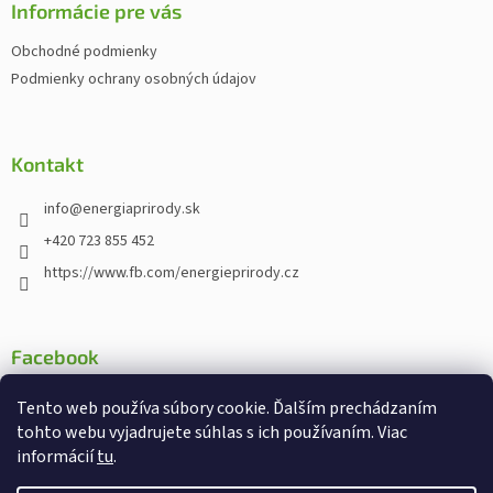
ä
Informácie pre vás
t
Obchodné podmienky
i
Podmienky ochrany osobných údajov
e
Kontakt
info
@
energiaprirody.sk
+420 723 855 452
https://www.fb.com/energieprirody.cz
Facebook
Tento web používa súbory cookie. Ďalším prechádzaním
tohto webu vyjadrujete súhlas s ich používaním. Viac
informácií
tu
.
Vytvoril Shoptet