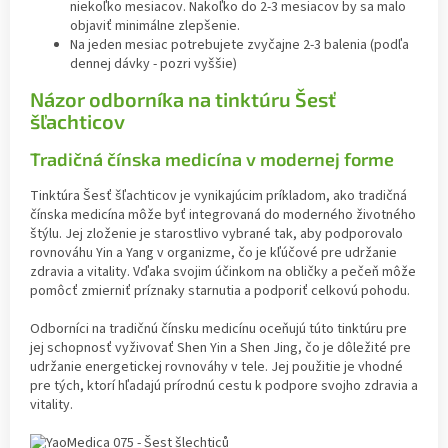
niekoľko mesiacov. Nakoľko do 2-3 mesiacov by sa malo
objaviť minimálne zlepšenie.
Na jeden mesiac potrebujete zvyčajne 2-3 balenia (podľa
dennej dávky - pozri vyššie)
Názor odborníka na tinktúru Šesť
šľachticov
Tradičná čínska medicína v modernej forme
Tinktúra Šesť šľachticov je vynikajúcim príkladom, ako tradičná
čínska medicína môže byť integrovaná do moderného životného
štýlu. Jej zloženie je starostlivo vybrané tak, aby podporovalo
rovnováhu Yin a Yang v organizme, čo je kľúčové pre udržanie
zdravia a vitality. Vďaka svojim účinkom na obličky a pečeň môže
pomôcť zmierniť príznaky starnutia a podporiť celkovú pohodu.
Odborníci na tradičnú čínsku medicínu oceňujú túto tinktúru pre
jej schopnosť vyživovať Shen Yin a Shen Jing, čo je dôležité pre
udržanie energetickej rovnováhy v tele. Jej použitie je vhodné
pre tých, ktorí hľadajú prírodnú cestu k podpore svojho zdravia a
vitality.