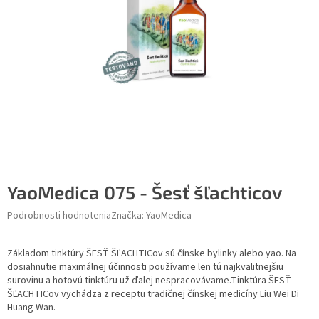
YaoMedica 075 - Šesť šľachticov
Podrobnosti hodnotenia
Značka:
YaoMedica
Základom tinktúry ŠESŤ ŠĽACHTICov sú čínske bylinky alebo yao. Na
dosiahnutie maximálnej účinnosti používame len tú najkvalitnejšiu
surovinu a hotovú tinktúru už ďalej nespracovávame.Tinktúra ŠESŤ
ŠĽACHTICov vychádza z receptu tradičnej čínskej medicíny Liu Wei Di
Huang Wan.