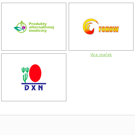
Více značek
Z
á
p