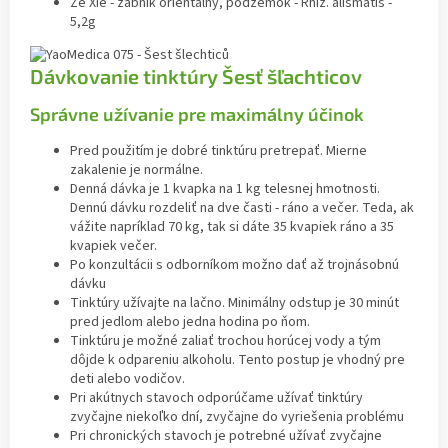
Ze Xie - žabník orientálny, podzemok - Rhiz. alismatis -
5,2g
Dávkovanie tinktúry Šesť šľachticov
Správne užívanie pre maximálny účinok
Pred použitím je dobré tinktúru pretrepať. Mierne
zakalenie je normálne.
Denná dávka je 1 kvapka na 1 kg telesnej hmotnosti.
Dennú dávku rozdeliť na dve časti - ráno a večer. Teda, ak
vážite napríklad 70 kg, tak si dáte 35 kvapiek ráno a 35
kvapiek večer.
Po konzultácii s odborníkom možno dať až trojnásobnú
dávku
Tinktúry užívajte na lačno. Minimálny odstup je 30 minút
pred jedlom alebo jedna hodina po ňom.
Tinktúru je možné zaliať trochou horúcej vody a tým
dôjde k odpareniu alkoholu. Tento postup je vhodný pre
deti alebo vodičov.
Pri akútnych stavoch odporúčame užívať tinktúry
zvyčajne niekoľko dní, zvyčajne do vyriešenia problému
Pri chronických stavoch je potrebné užívať zvyčajne