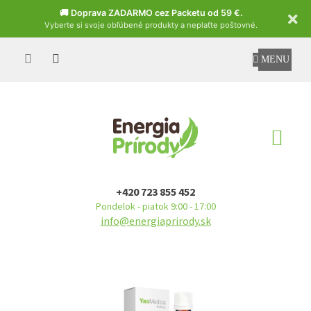
Czech
🚚 Doprava ZADARMO cez Packetu od 59 €.
Vyberte si svoje obľúbené produkty a neplaťte poštovné.
Prejsť
na
obsah
NÁ
KO
+420 723 855 452
Pondelok - piatok 9:00 - 17:00
info@energiaprirody.sk