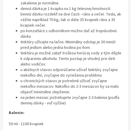
zakalenie je normálne.
denná dávka je 1 kvapka na 1 kg telesnej hmotnosti.
Dennú dávku rozdeliť na dve časti - ráno a večer. Teda, ak
vážite napríklad 70 kg, tak si dáte 35 kvapiek ráno a 35
kvapiek večer.
po konzultácii s odborníkom možno dať až trojnásobnú
dávku
tinktúry užívajte na lačno. Minimálny odstup je 30 minút
pred jedlom alebo jedna hodina po ňom.
tinktúru je možné zaliať troškou horúcej vody a tým dôjde
k odpareniu alkoholu. Tento postup je vhodný pre deti
alebo vodičov.
u akútnych stavov odporúčame užívať tinktúry zvyčajne
niekoľko dní, zvyčajne do vyriešenia problému
u chronických stavov je potrebné užívať zvyčajne
niekoľko mesiacov. Nakoľko do 2-3 mesiacov by sa malo
objaviť minimálne zlepšenie.
na jeden mesiac potrebujete zvyčajne 2-3 balenia (podľa
dennej dávky - viď vyššie)
Balenie:
50 ml - 1100 kvapiek