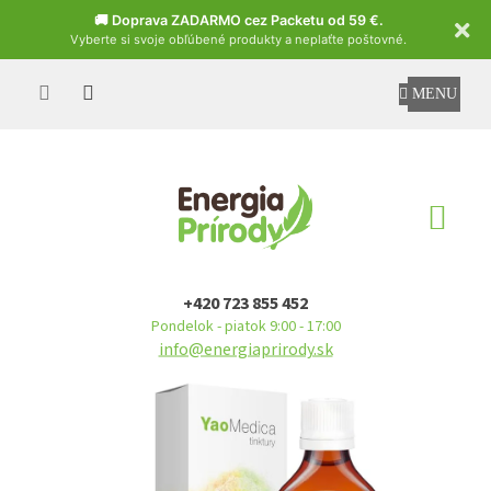
Czech
🚚 Doprava ZADARMO cez Packetu od 59 €.
Vyberte si svoje obľúbené produkty a neplaťte poštovné.
Prejsť
na
obsah
NÁ
KO
+420 723 855 452
Pondelok - piatok 9:00 - 17:00
info@energiaprirody.sk