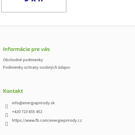
Z
á
p
ä
Informácie pre vás
t
Obchodné podmienky
i
Podmienky ochrany osobných údajov
e
Kontakt
info
@
energiaprirody.sk
+420 723 855 452
https://www.fb.com/energieprirody.cz