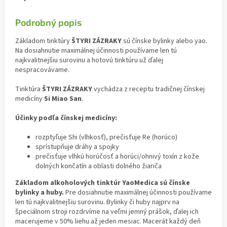
Podrobný popis
Základom tinktúry
ŠTYRI ZÁZRAKY
sú čínske bylinky alebo yao.
Na dosiahnutie maximálnej účinnosti používame len tú
najkvalitnejšiu surovinu a hotovú tinktúru už ďalej
nespracovávame.
Tinktúra
ŠTYRI ZÁZRAKY
vychádza z receptu tradičnej čínskej
medicíny
Si Miao San
.
Účinky podľa čínskej medicíny:
rozptyľuje Shi (vlhkosť), prečisťuje Re (horúco)
sprístupňuje dráhy a spojky
prečisťuje vlhkú horúčosť a horúci/ohnivý toxín z kože
dolných končatín a oblasti dolného žiariča
Základom alkoholových tinktúr YaoMedica sú čínske
bylinky a huby.
Pre dosiahnutie maximálnej účinnosti používame
len tú najkvalitnejšiu surovinu. Bylinky či huby najprv na
špeciálnom stroji rozdrvíme na veľmi jemný prášok, ďalej ich
macerujeme v 50% liehu až jeden mesiac. Macerát každý deň