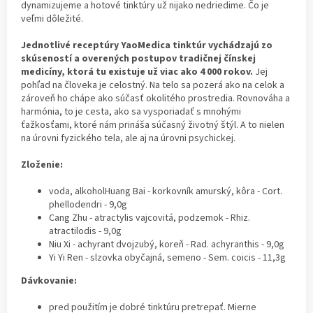
dynamizujeme a hotové tinktúry už nijako nedriedime. Čo je
veľmi dôležité.
Jednotlivé receptúry YaoMedica tinktúr vychádzajú zo
skúseností a overených postupov tradičnej čínskej
medicíny, ktorá tu existuje už viac ako 4 000 rokov.
Jej
pohľad na človeka je celostný. Na telo sa pozerá ako na celok a
zároveň ho chápe ako súčasť okolitého prostredia. Rovnováha a
harmónia, to je cesta, ako sa vysporiadať s mnohými
ťažkosťami, ktoré nám prináša súčasný životný štýl. A to nielen
na úrovni fyzického tela, ale aj na úrovni psychickej.
Zloženie:
voda, alkoholHuang Bai - korkovník amurský, kôra - Cort.
phellodendri - 9,0g
Cang Zhu - atractylis vajcovitá, podzemok - Rhiz.
atractilodis - 9,0g
Niu Xi - achyrant dvojzubý, koreň - Rad. achyranthis - 9,0g
Yi Yi Ren - slzovka obyčajná, semeno - Sem. coicis - 11,3g
Dávkovanie:
pred použitím je dobré tinktúru pretrepať. Mierne