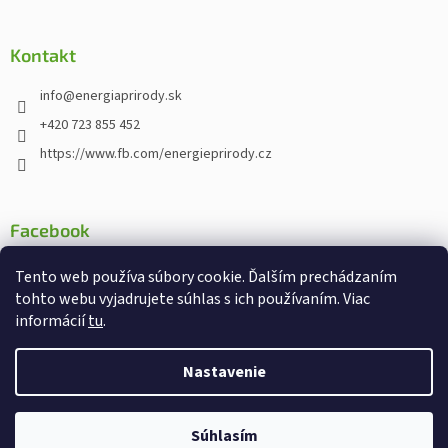
Kontakt
info
@
energiaprirody.sk
+420 723 855 452
https://www.fb.com/energieprirody.cz
Facebook
Tento web používa súbory cookie. Ďalším prechádzaním
tohto webu vyjadrujete súhlas s ich používaním. Viac
informácií
tu
.
Vytvoril Shoptet
Nakodoval:
Štefan Mazáň
Nastavenie
Chcete od nás dostávať
Copyright 2026
Energiaprirody.sk - Internetový obchod s
informácie o zľavách a
Ano
Ne
Súhlasím
doplnkami stravy
. Všetky práva vyhradené.
novinkách ?