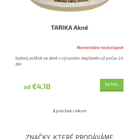
TARIKA Akné
Momentálne nedostupné
Priemerné
hodnotenie
bylinný prášok na akné s výrazným zlepšením už počas 10
produktu
dní
je
5,0
z
5
€4,18
DETAIL
od
hviezdičiek.
2
položiek celkom
O
v
l
á
ZNAČKY, KTERÉ PRODÁVÁME
d