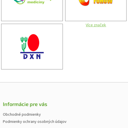
Více značek
Z
á
p
ä
Informácie pre vás
t
Obchodné podmienky
i
Podmienky ochrany osobných údajov
e