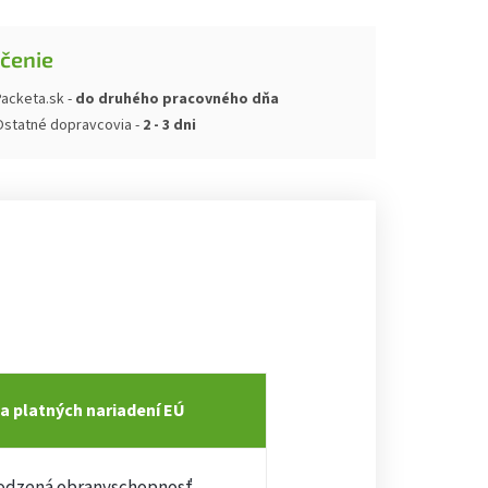
čenie
acketa.sk -
do druhého pracovného dňa
Ostatné dopravcovia -
2 - 3 dni
a platných nariadení EÚ
rirodzená obranyschopnosť