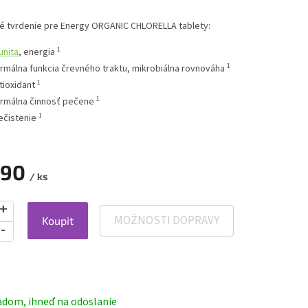
é tvrdenie pre Energy ORGANIC CHLORELLA tablety:
1
unita
, energia
1
rmálna funkcia črevného traktu, mikrobiálna rovnováha
1
tioxidant
1
rmálna činnosť pečene
1
ečistenie
,90
/ ks
MOŽNOSTI DOPRAVY
Koupit
ová
adom, ihneď na odoslanie