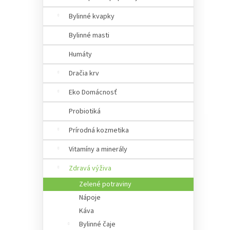
a
n
Bylinné kvapky
e
Bylinné masti
l
Humáty
Dračia krv
Eko Domácnosť
Probiotiká
Prírodná kozmetika
Vitamíny a minerály
Zdravá výživa
Zelené potraviny
Nápoje
Káva
Bylinné čaje