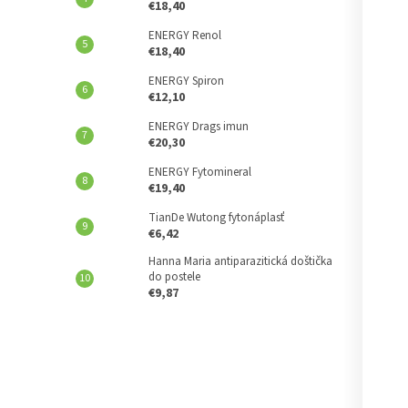
€18,40
ENERGY Renol
€18,40
ENERGY Spiron
€12,10
ENERGY Drags imun
€20,30
ENERGY Fytomineral
€19,40
TianDe Wutong fytonáplasť
€6,42
Hanna Maria antiparazitická doštička
do postele
€9,87