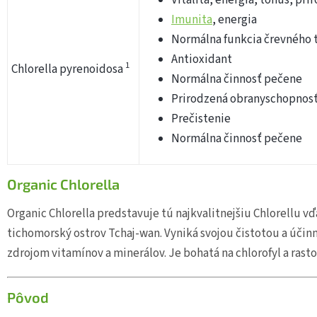
Imunita
, energia
Normálna funkcia črevného 
Antioxidant
1
Chlorella pyrenoidosa
Normálna činnosť pečene
Prirodzená obranyschopnos
Prečistenie
Normálna činnosť pečene
Organic Chlorella
Organic Chlorella predstavuje tú najkvalitnejšiu Chlorellu vďa
tichomorský ostrov Tchaj-wan. Vyniká svojou čistotou a účinn
zdrojom vitamínov a minerálov. Je bohatá na chlorofyl a rasto
Pôvod