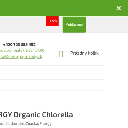
Czech
Prihlásenie
+420 723 855 452
delok - piatok 9:00 - 17:00
NÁKUPNÝ
Prázdny košík
nfo@energiaprirody.sk
KOŠÍK
GY Organic Chlorella
sti hodnotenia
Značka:
Energy