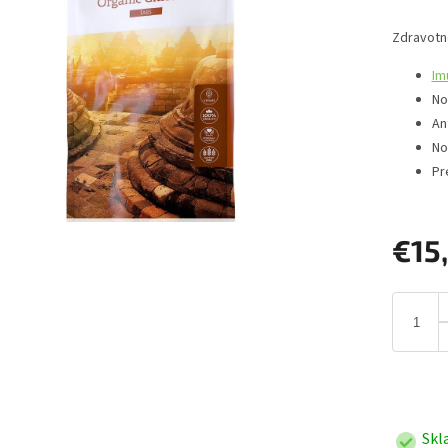
Zdravotn
Im
No
An
No
Pr
€15
Jednotk
cena:
Skl