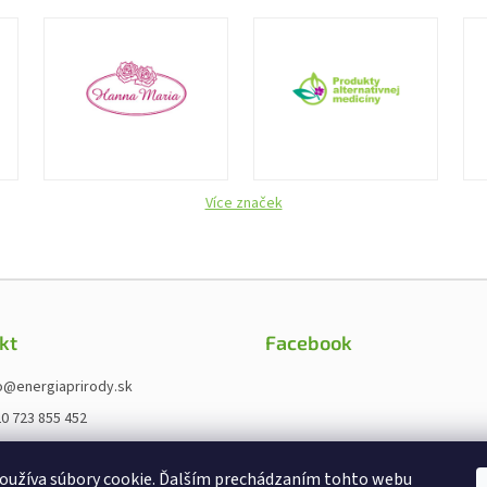
Více značek
kt
Facebook
o
@
energiaprirody.sk
0 723 855 452
ps://www.fb.com/energieprirody.
oužíva súbory cookie. Ďalším prechádzaním tohto webu