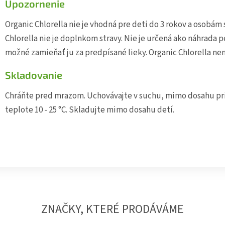
Upozornenie
Organic Chlorella nie je vhodná pre deti do 3 rokov a osobám s
Chlorella nie je doplnkom stravy. Nie je určená ako náhrada pes
možné zamieňať ju za predpísané lieky. Organic Chlorella ne
Skladovanie
Ch
ráňte pred mrazom. Uchovávajte v suchu, mimo dosahu pri
teplote 10 - 25 °C. Skladujte mimo dosahu detí.
ZNAČKY, KTERÉ PRODÁVÁME