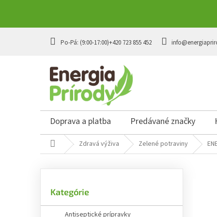
Prejsť
na
+420 723 855 452
info@energiaprir
obsah
Doprava a platba
Predávané značky
Domov
Zdravá výživa
Zelené potraviny
ENE
B
o
č
Preskočiť
n
Kategórie
kategórie
ý
p
Antiseptické prípravky