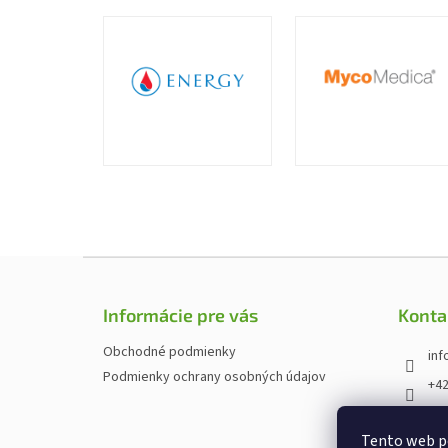
Z
á
p
Informácie pre vás
Konta
ä
t
Obchodné podmienky
inf
i
Podmienky ochrany osobných údajov
+42
e
htt
cz
Tento web p