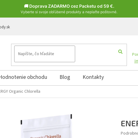
🚚 Doprava ZADARMO cez Packetu od 59 €.
Vyberte si svoje obľúbené produkty a neplaťte poštovné.
ody.sk
Pon
i
Hodnotenie obchodu
Blog
Kontakty
RGY Organic Chlorella
ENER
Podrobno