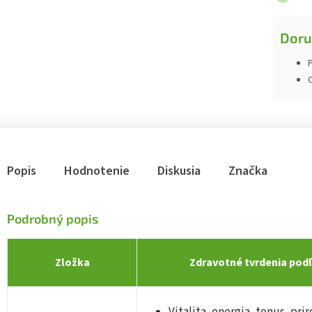
Doru
P
Popis
Hodnotenie
Diskusia
Značka
Podrobný popis
Zložka
Zdravotné tvrdenia podľ
Vitalita, energia, tonus, p