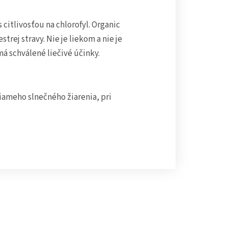
 citlivosťou na chlorofyl. Organic
trej stravy. Nie je liekom a nie je
má schválené liečivé účinky.
ameho slnečného žiarenia, pri