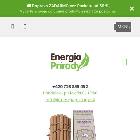
Czech
🚚 Doprava ZADARMO cez Packetu od 59 €.
Vyberte si svoje obľúbené produkty a neplaťte poštovné.
Prejsť
na
obsah
NÁ
KO
+420 723 855 452
Pondelok - piatok 9:00 - 17:00
info@energiaprirody.sk