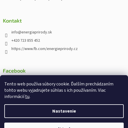
Kontakt
info
@
energiaprirody.sk
+420 723 855 452
https://www.fb.com/energieprirody.cz
Facebook
Tento web používa súbory cookie. Ďalším prechádzaním
tohto webu vyjadrujete súhlas s ich používaním. Viac
informácií
tu
.
Vytvoril Shoptet
Nakodoval:
Štefan Mazáň
Nastavenie
Copyright 2026
Energiaprirody.sk - Internetový obchod s