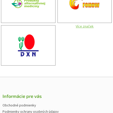
Více značek
Z
á
p
ä
Informácie pre vás
t
Obchodné podmienky
i
Podmienky ochrany osobných údajov
e