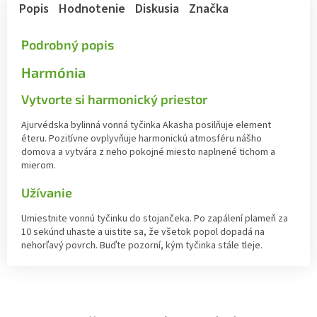
Popis
Hodnotenie
Diskusia
Značka
Podrobný popis
Harmónia
Vytvorte si harmonický priestor
Ajurvédska bylinná vonná tyčinka Akasha posilňuje element
éteru. Pozitívne ovplyvňuje harmonickú atmosféru nášho
domova a vytvára z neho pokojné miesto naplnené tichom a
mierom.
Užívanie
Umiestnite vonnú tyčinku do stojančeka. Po zapálení plameň za
10 sekúnd uhaste a uistite sa, že všetok popol dopadá na
nehorľavý povrch. Buďte pozorní, kým tyčinka stále tleje.