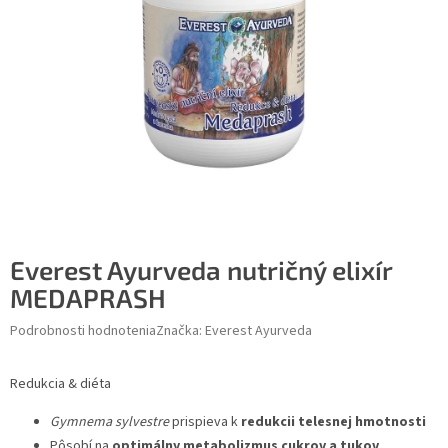
Everest Ayurveda nutričný elixír
MEDAPRASH
Podrobnosti hodnotenia
Značka:
Everest Ayurveda
Redukcia & diéta
Gymnema sylvestre
prispieva k
redukcii telesnej hmotnosti
Pôsobí na
optimálny metabolizmus cukrov a tukov