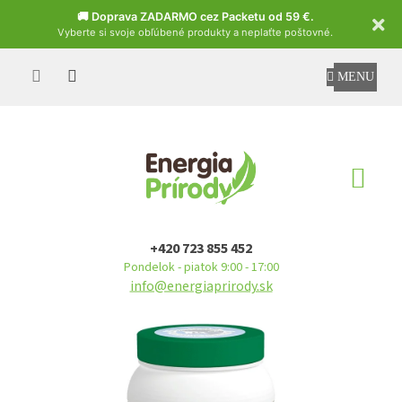
Czech
🚚 Doprava ZADARMO cez Packetu od 59 €.
Vyberte si svoje obľúbené produkty a neplaťte poštovné.
Prejsť
na
obsah
NÁ
KO
+420 723 855 452
Pondelok - piatok 9:00 - 17:00
info@energiaprirody.sk