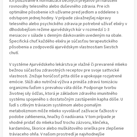
ich používame k normalizácii bežných prejavov pri narušení
rovnováhy telesného alebo duševného zdravia. Pre ich
optimálne pôsobenie ich užívame pred jedlom a oddelene s
odstupom jednej hodiny. V prípade závažnejšej nápravy
telesného alebo psychického zdravia je potrebné užívať elixíry v
dlhodobejšom režime ajurvédskych kúr v rozmedzí 1-3
mesiacov v súlade s denným dávkovaním uvedeným na obale.
Špecifická chuť každého elixíru je súčasťou terapeutického
pôsobenia a zodpovedá ajurvédskym vlastnostiam šiestich
chutí.
V systéme Ajurvédskeho lekárstva je vlažné či prevarené mlieko
bežnou súčasťou zdravotných receptov pre svoje sattvické
vlastnosti. Znižuje horúčosť pitta dóše a upokojuje rozjatrené
emócie. Slúži ako nutričná výživa a prináša zdravú tonizáciu
organizmu ľuďom s prevahou váta dóše. Podporuje tvorbu
životnej sily ódžas, ktorá je základom zdravého imunitného
systému spojeného s dostatočným zastúpením kapha dóše. U
ľudí s citlivým tráviacim systémom alebo pomalým
metabolizmom môže mlieko vyvolávať zažívacie ťažkosti v
podobe zahlienenia, hnačky či nadúvania. V tom prípade je
vhodné pridať do mlieka buď trochu zázvoru, klinčeka,
kardamónu, škorice alebo muškátového orieška pre zlepšenie
tráviaceho ohňa. V našom prostredí je najvhodnejšie