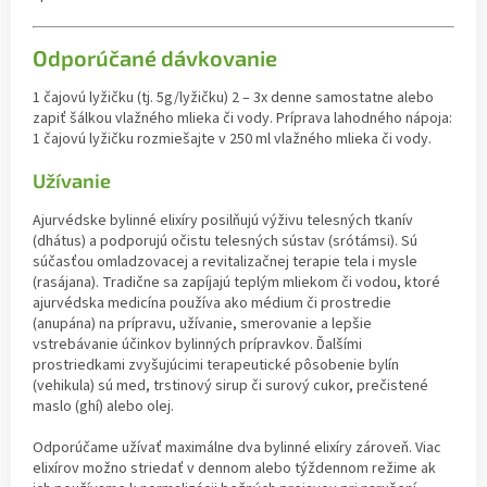
Odporúčané dávkovanie
1 čajovú lyžičku (tj. 5g/lyžičku) 2 – 3x denne samostatne alebo
zapiť šálkou vlažného mlieka či vody. Príprava lahodného nápoja:
1 čajovú lyžičku rozmiešajte v 250 ml vlažného mlieka či vody.
Užívanie
Ajurvédske bylinné elixíry posilňujú výživu telesných tkanív
(dhátus) a podporujú očistu telesných sústav (srótámsi). Sú
súčasťou omladzovacej a revitalizačnej terapie tela i mysle
(rasájana). Tradične sa zapíjajú teplým mliekom či vodou, ktoré
ajurvédska medicína používa ako médium či prostredie
(anupána) na prípravu, užívanie, smerovanie a lepšie
vstrebávanie účinkov bylinných prípravkov. Ďalšími
prostriedkami zvyšujúcimi terapeutické pôsobenie bylín
(vehikula) sú med, trstinový sirup či surový cukor, prečistené
maslo (ghí) alebo olej.
Odporúčame užívať maximálne dva bylinné elixíry zároveň. Viac
elixírov možno striedať v dennom alebo týždennom režime ak