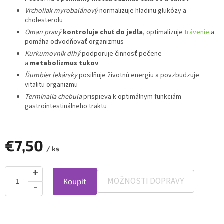
Vrcholiak myrobalánový
normalizuje hladinu glukózy a
cholesterolu
Oman pravý
kontroluje chuť do jedla
, optimalizuje
trávenie
a
pomáha odvodňovať organizmus
Kurkumovník dlhý
podporuje činnosť pečene
a
metabolizmus
tukov
Ďumbier lekársky
posilňuje životnú energiu a povzbudzuje
vitalitu organizmu
Terminalia chebula
prispieva k optimálnym funkciám
gastrointestinálneho traktu
€7,50
/ ks
MOŽNOSTI DOPRAVY
Koupit
Jednotková