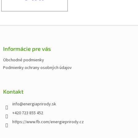
Z
á
p
ä
Informácie pre vás
t
Obchodné podmienky
i
Podmienky ochrany osobných údajov
e
Kontakt
info
@
energiaprirody.sk
+420 723 855 452
https://www.fb.com/energieprirody.cz