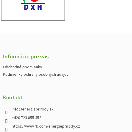
Z
á
p
ä
Informácie pre vás
t
Obchodné podmienky
i
Podmienky ochrany osobných údajov
e
Kontakt
info
@
energiaprirody.sk
+420 723 855 452
https://www.fb.com/energieprirody.cz