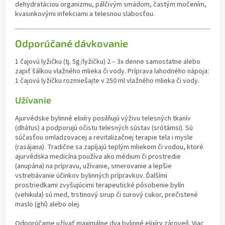
dehydratáciou organizmu, pálčivým smädom, častým močením,
kvasinkovými infekciami a telesnou slabosťou.
Odporúčané dávkovanie
1 čajovú lyžičku (tj. 5g/lyžičku) 2 – 3x denne samostatne alebo
zapiť šálkou vlažného mlieka či vody. Príprava lahodného nápoja:
1 čajovú lyžičku rozmiešajte v 250 ml vlažného mlieka či vody.
Užívanie
Ajurvédske bylinné elixíry posilňujú výživu telesných tkanív
(dhátus) a podporujú očistu telesných sústav (srótámsi). Sú
súčasťou omladzovacej a revitalizačnej terapie tela i mysle
(rasájana). Tradične sa zapíjajú teplým mliekom či vodou, ktoré
ajurvédska medicína používa ako médium či prostredie
(anupána) na prípravu, užívanie, smerovanie a lepšie
vstrebávanie účinkov bylinných prípravkov. Ďalšími
prostriedkami zvyšujúcimi terapeutické pôsobenie bylín
(vehikula) sú med, trstinový sirup či surový cukor, prečistené
maslo (ghí) alebo olej.
Odporúčame užívať maximálne dva bylinné elixíry zároveň. Viac