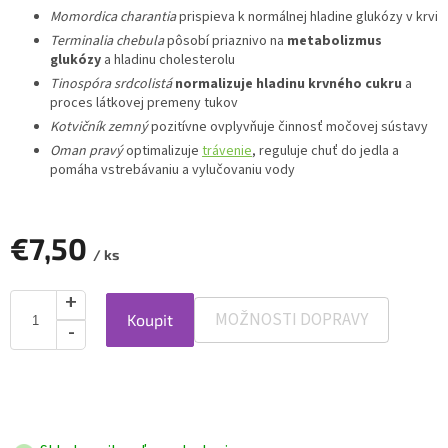
Momordica charantia
prispieva k normálnej hladine glukózy v krvi
Terminalia chebula
pôsobí priaznivo na
metabolizmus
glukózy
a hladinu cholesterolu
Tinospóra srdcolistá
normalizuje hladinu krvného cukru
a
proces látkovej premeny tukov
Kotvičník zemný
pozitívne ovplyvňuje činnosť močovej sústavy
Oman pravý
optimalizuje
trávenie
, reguluje chuť do jedla a
pomáha vstrebávaniu a vylučovaniu vody
€7,50
/ ks
MOŽNOSTI DOPRAVY
Koupit
Jednotková
cena: