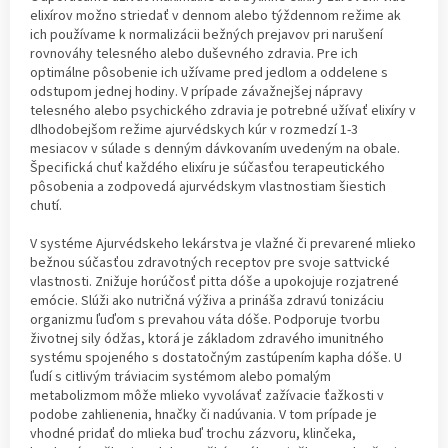
elixírov možno striedať v dennom alebo týždennom režime ak
ich používame k normalizácii bežných prejavov pri narušení
rovnováhy telesného alebo duševného zdravia. Pre ich
optimálne pôsobenie ich užívame pred jedlom a oddelene s
odstupom jednej hodiny. V prípade závažnejšej nápravy
telesného alebo psychického zdravia je potrebné užívať elixíry v
dlhodobejšom režime ajurvédskych kúr v rozmedzí 1-3
mesiacov v súlade s denným dávkovaním uvedeným na obale.
Špecifická chuť každého elixíru je súčasťou terapeutického
pôsobenia a zodpovedá ajurvédskym vlastnostiam šiestich
chutí.
V systéme Ajurvédskeho lekárstva je vlažné či prevarené mlieko
bežnou súčasťou zdravotných receptov pre svoje sattvické
vlastnosti. Znižuje horúčosť pitta dóše a upokojuje rozjatrené
emócie. Slúži ako nutričná výživa a prináša zdravú tonizáciu
organizmu ľuďom s prevahou váta dóše. Podporuje tvorbu
životnej sily ódžas, ktorá je základom zdravého imunitného
systému spojeného s dostatočným zastúpením kapha dóše. U
ľudí s citlivým tráviacim systémom alebo pomalým
metabolizmom môže mlieko vyvolávať zažívacie ťažkosti v
podobe zahlienenia, hnačky či nadúvania. V tom prípade je
vhodné pridať do mlieka buď trochu zázvoru, klinčeka,