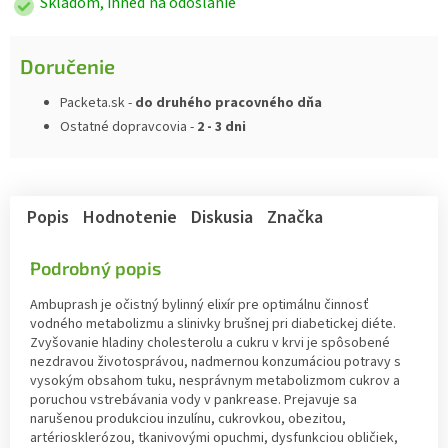
Skladom, ihneď na odoslanie
Doručenie
Packeta.sk -
do druhého pracovného dňa
Ostatné dopravcovia -
2 - 3 dni
Popis
Hodnotenie
Diskusia
Značka
Podrobný popis
Ambuprash je očistný bylinný elixír pre optimálnu činnosť
vodného metabolizmu a slinivky brušnej pri diabetickej diéte.
Zvyšovanie hladiny cholesterolu a cukru v krvi je spôsobené
nezdravou životosprávou, nadmernou konzumáciou potravy s
vysokým obsahom tuku, nesprávnym metabolizmom cukrov a
poruchou vstrebávania vody v pankrease. Prejavuje sa
narušenou produkciou inzulínu, cukrovkou, obezitou,
artériosklerózou, tkanivovými opuchmi, dysfunkciou obličiek,