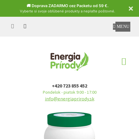
Czech
🚚 Doprava ZADARMO cez Packetu od 59 €.
Vyberte si svoje obľúbené produkty a neplaťte poštovné.
Prejsť
na
obsah
NÁ
KO
+420 723 855 452
Pondelok - piatok 9:00 - 17:00
info@energiaprirody.sk