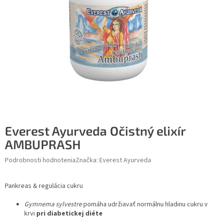
Everest Ayurveda Očistný elixír
AMBUPRASH
Podrobnosti hodnotenia
Značka:
Everest Ayurveda
Pankreas & regulácia cukru
Gymnema sylvestre
pomáha udržiavať normálnu hladinu cukru v
krvi
pri diabetickej diéte