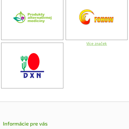
Více značek
Z
á
p
ä
Informácie pre vás