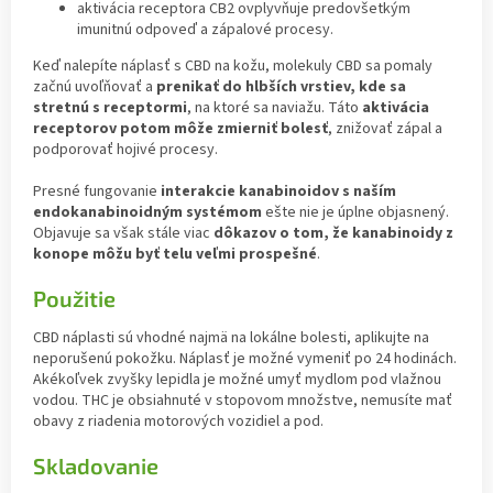
aktivácia receptora CB2 ovplyvňuje predovšetkým
imunitnú odpoveď a zápalové procesy.
Keď nalepíte náplasť s CBD na kožu, molekuly CBD sa pomaly
začnú uvoľňovať a
prenikať do hlbších vrstiev, kde sa
stretnú s receptormi
, na ktoré sa naviažu. Táto
aktivácia
receptorov potom môže zmierniť bolesť
, znižovať zápal a
podporovať hojivé procesy.
Presné fungovanie
interakcie kanabinoidov s naším
endokanabinoidným systémom
ešte nie je úplne objasnený.
Objavuje sa však stále viac
dôkazov o tom, že kanabinoidy z
konope môžu byť telu veľmi prospešné
.
Použitie
CBD náplasti sú vhodné najmä na lokálne bolesti, aplikujte na
neporušenú pokožku. Náplasť je možné vymeniť po 24 hodinách.
Akékoľvek zvyšky lepidla je možné umyť mydlom pod vlažnou
vodou. THC je obsiahnuté v stopovom množstve, nemusíte mať
obavy z riadenia motorových vozidiel a pod.
Skladovanie