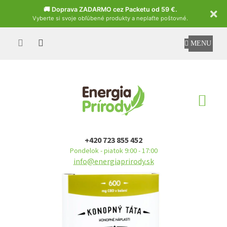
Czech
🚚 Doprava ZADARMO cez Packetu od 59 €.
Vyberte si svoje obľúbené produkty a neplaťte poštovné.
Prejsť
na
obsah
NÁ
KO
+420 723 855 452
Pondelok - piatok 9:00 - 17:00
info@energiaprirody.sk