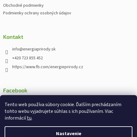
t
Obchodné podmienky
i
Podmienky ochrany osobných údajov
e
Kontakt
info
@
energiaprirody.sk
+420 723 855 452
https://www.fb.com/energieprirody.cz
Facebook
Tento web používa súbory cookie. Ďalším prechádzaním
tohto webu vyjadrujete súhlas s ich používaním. Viac
informácií
tu
.
Vytvoril Shoptet
Nakodoval:
Štefan Mazáň
Nastavenie