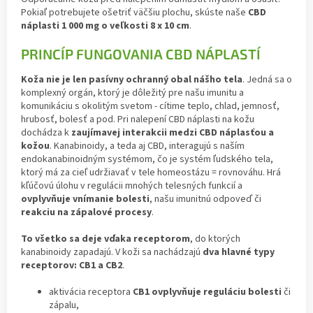
Pokiaľ potrebujete ošetriť väčšiu plochu, skúste naše
CBD
náplasti 1 000 mg o veľkosti 8 x 10 cm
.
PRINCÍP FUNGOVANIA CBD NÁPLASTÍ
Koža nie je len pasívny ochranný obal nášho tela
. Jedná sa o
komplexný orgán, ktorý je dôležitý pre našu imunitu a
komunikáciu s okolitým svetom - cítime teplo, chlad, jemnosť,
hrubosť, bolesť a pod. Pri nalepení CBD náplasti na kožu
dochádza k
zaujímavej interakcii medzi CBD náplasťou a
kožou
. Kanabinoidy, a teda aj CBD, interagujú s naším
endokanabinoidným systémom, čo je systém ľudského tela,
ktorý má za cieľ udržiavať v tele homeostázu = rovnováhu. Hrá
kľúčovú úlohu v regulácii mnohých telesných funkcií a
ovplyvňuje vnímanie bolesti
, našu imunitnú odpoveď či
reakciu na zápalové procesy
.
To všetko sa deje vďaka receptorom
, do ktorých
kanabinoidy zapadajú. V koži sa nachádzajú
dva hlavné typy
receptorov: CB1 a CB2
.
aktivácia receptora
CB1 ovplyvňuje reguláciu bolesti
či
zápalu,