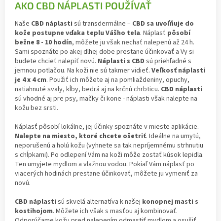
AKO CBD NÁPLASTI POUŽÍVAŤ
Naše
CBD náplasti
sú transdermálne –
CBD sa uvoľňuje do
kože postupne vďaka teplu Vášho tela
. Náplasť
pôsobí
bežne 8 - 10 hodín
, môžete ju však nechať nalepenú až 24 h.
Sami spoznáte po akej dlhej dobe prestane účinkovať a Vy si
budete chcieť nalepiť novú.
Náplasti s CBD
sú priehľadné s
jemnou potlačou. Na koži nie sú takmer vidieť.
Veľkosť náplasti
je 4 x 4 cm
. Použiť ich môžete aj na pomliaždeniny, opuchy,
natiahnuté svaly, kĺby, bedrá aj na krčnú chrbticu.
CBD náplasti
sú vhodné aj pre psy, mačky či kone - náplasti však nalepte na
kožu bez srsti.
Náplasť pôsobí lokálne, jej účinky spoznáte v mieste aplikácie.
Nalepte na miesto, ktoré chcete ošetriť
. Ideálne na umytú,
neporušenú a holú kožu (vyhnete sa tak nepríjemnému strhnutiu
s chĺpkami). Po odlepení Vám na koži môže zostať kúsok lepidla.
Ten umyjete mydlom a vlažnou vodou. Pokiaľ Vám náplasť po
viacerých hodinách prestane účinkovať, môžete ju vymeniť za
novú.
CBD náplasti
sú skvelá alternatíva k našej
konopnej masti s
kostihojom
. Môžete ich však s masťou aj kombinovať.
Odporúčame kožu pred nalepením odmastiť mydlom a osušiť.