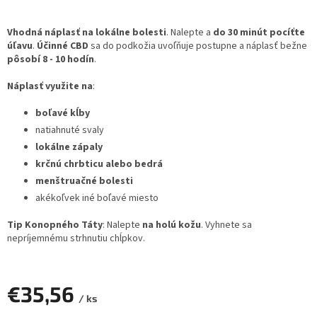
Vhodná náplasť na lokálne bolesti
. Nalepte a
do 30 minút pocíťte
úľavu
.
Účinné CBD
sa do podkožia uvoľňuje postupne a náplasť bežne
pôsobí 8 - 10 hodín
.
Náplasť využite na
:
boľavé kĺby
natiahnuté svaly
lokálne zápaly
krčnú chrbticu alebo bedrá
menštruačné bolesti
akékoľvek iné boľavé miesto
Tip Konopného Táty
: Nalepte
na holú kožu
. Vyhnete sa
nepríjemnému strhnutiu chĺpkov.
€35,56
/ ks