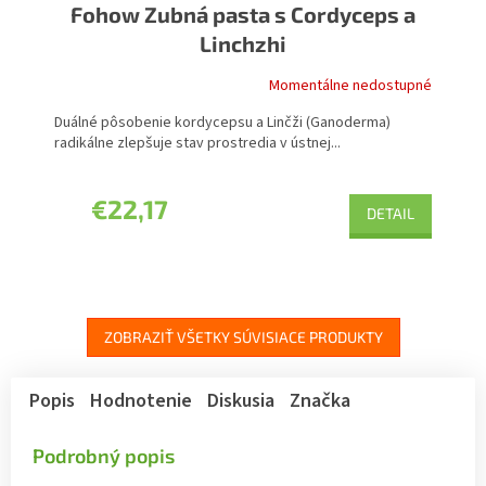
Fohow Zubná pasta s Cordyceps a
Linchzhi
Momentálne nedostupné
Duálné pôsobenie kordycepsu a Linčži (Ganoderma)
radikálne zlepšuje stav prostredia v ústnej...
€22,17
DETAIL
ZOBRAZIŤ VŠETKY SÚVISIACE PRODUKTY
Popis
Hodnotenie
Diskusia
Značka
Podrobný popis