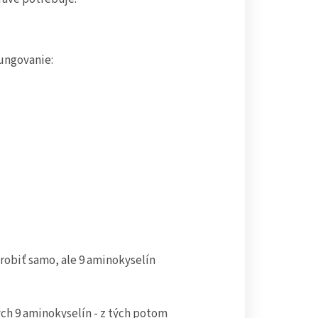
fungovanie:
yrobiť samo, ale 9 aminokyselín
ých 9 aminokyselín - z tých potom