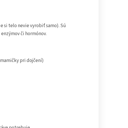
 si telo nevie vyrobiť samo). Sú
, enzýmov či hormónov.
 mamičky pri dojčení)
ráve potrebuje.