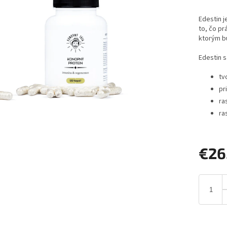
Edestin j
to, čo pr
ktorým b
Edestin s
tv
pr
ra
ra
€26
Jednotk