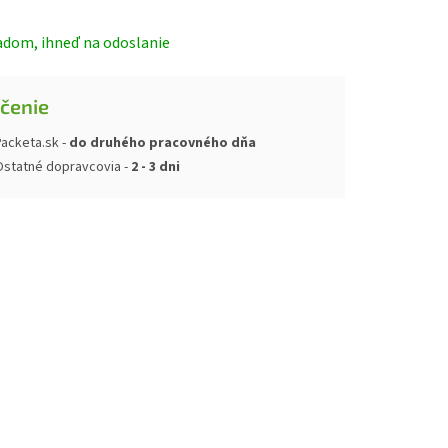
adom, ihneď na odoslanie
čenie
acketa.sk -
do druhého pracovného dňa
Ostatné dopravcovia -
2 - 3 dni