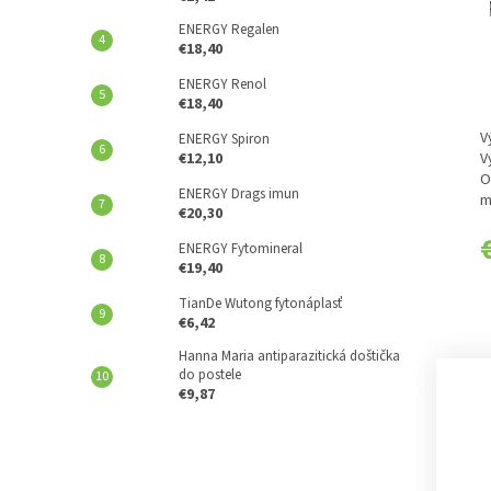
ENERGY Regalen
€18,40
ENERGY Renol
€18,40
V
ENERGY Spiron
€12,10
V
O
ENERGY Drags imun
m
€20,30
P
C
ENERGY Fytomineral
€19,40
TianDe Wutong fytonáplasť
€6,42
Hanna Maria antiparazitická doštička
do postele
€9,87