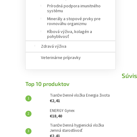
Prírodná podpora imunitného
systému
Minerály a stopové prvky pre
rovnováhu organizmu
Kĺbová výživa, kolagén a
pohyblivosť
Zdravá výživa
Veterinárne prípravky
Súvis
Top 10 produktov
TianDe Denné vložka Energia života
€2,41
ENERGY Gynex
€18,40
TianDe Denná hygienická vložka
Jemná starostlivosť
€2,41