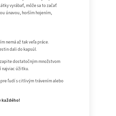
látky vyrábať, môže sa to začať
ou únavou, horším hojením,
ním nemá až tak veľa práce.
stin dali do kapsúl.
 a zapite dostatočným množstvom
 najviac úžitku.
j pre ľudí s citlivým trávením alebo
e každého!