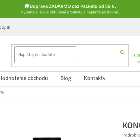
🚚 Doprava ZADARMO cez Packetu od 59 €.
Vyberte si svoje obľúbené produkty a neplaťte poštovné.
ody.sk
Pon
i
Hodnotenie obchodu
Blog
Kontakty
TIN
KON
Podrobno