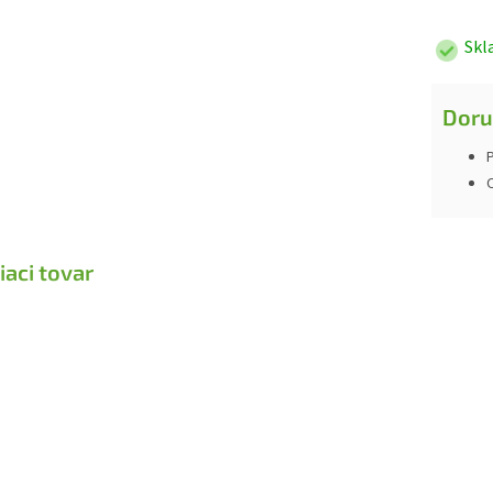
cena:
Skl
Doru
P
iaci tovar