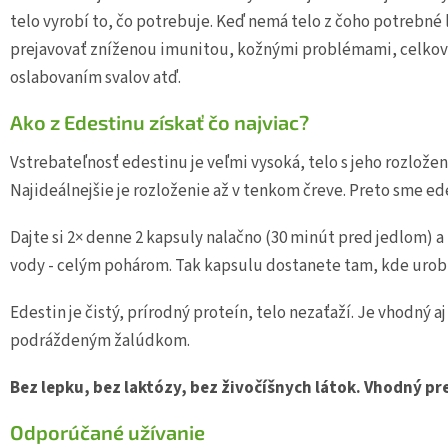
telo vyrobí to, čo potrebuje. Keď nemá telo z čoho potrebné 
prejavovať zníženou imunitou, kožnými problémami, celkov
oslabovaním svalov atď.
Ako z Edestinu získať čo najviac?
Vstrebateľnosť edestinu je veľmi vysoká, telo s jeho rozlože
Najideálnejšie je rozloženie až v tenkom čreve. Preto sme ede
Dajte si 2× denne 2 kapsuly nalačno (30 minút pred jedlom)
vody - celým pohárom. Tak kapsulu dostanete tam, kde urobí
Edestin je čistý, prírodný proteín, telo nezaťaží. Je vhodný a
podráždeným žalúdkom.
Bez lepku, bez laktózy, bez živočíšnych látok. Vhodný pr
Odporúčané užívanie