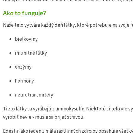
Ako to funguje?
Naše telo vytvára každý deň látky, ktoré potrebuje na svoje 
bielkoviny
imunitné látky
enzýmy
hormóny
neurotransmitery
Tieto látky sa vyrábajú z aminokyselín. Niektoré si telo vie v
vyrobiť nevie - musia sa prijať stravou.
Edestin ako jeden z mála rastlinných zdrojov obsahuje všetk