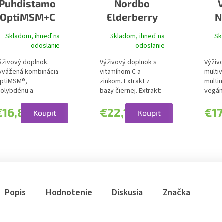
Puhdistamo
Nordbo
OptiMSM+C
Elderberry
N
Defence
Ve
Skladom, ihneď na
Skladom, ihneď na
Sk
(Extrakt z
odoslanie
odoslanie
bazy čiernej +
ýživový doplnok.
Výživový doplnok s
Výživ
vit. C + zinok)
yvážená kombinácia
vitamínom C a
multiv
ptiMSM®,
zinkom. Extrakt z
multim
olybdénu a
bazy čiernej. Extrakt:
vegán
ureWay-C® vitamínu
500 mg...
Komple
 – podpora...
€16,85
€22,18
€17
Koupit
Koupit
Popis
Hodnotenie
Diskusia
Značka