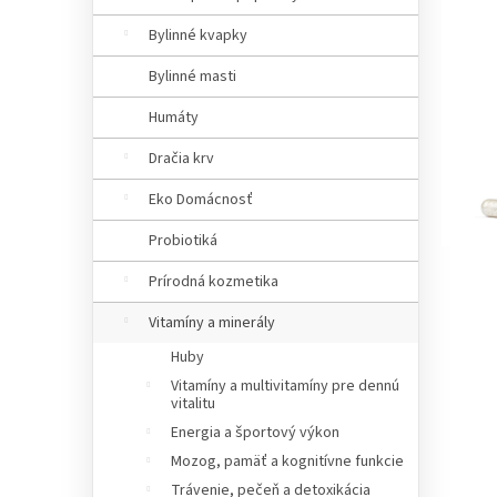
a
n
Bylinné kvapky
e
Bylinné masti
l
Humáty
Dračia krv
Eko Domácnosť
Probiotiká
Prírodná kozmetika
Vitamíny a minerály
Huby
Vitamíny a multivitamíny pre dennú
vitalitu
Energia a športový výkon
Mozog, pamäť a kognitívne funkcie
Trávenie, pečeň a detoxikácia