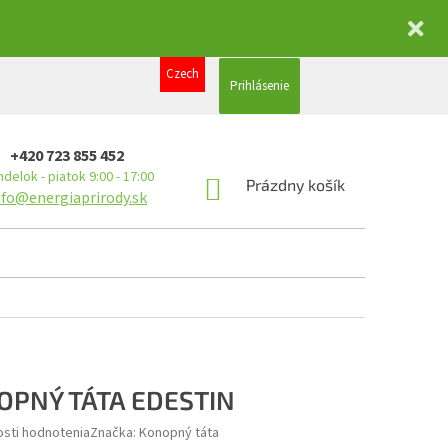
Czech
Prihlásenie
+420 723 855 452
delok - piatok 9:00 - 17:00
NÁKUPNÝ
Prázdny košík
nfo@energiaprirody.sk
KOŠÍK
OPNÝ TÁTA EDESTIN
sti hodnotenia
Značka:
Konopný táta