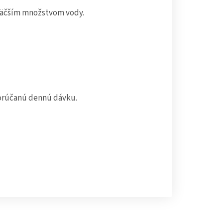
 väčším množstvom vody.
porúčanú dennú dávku.