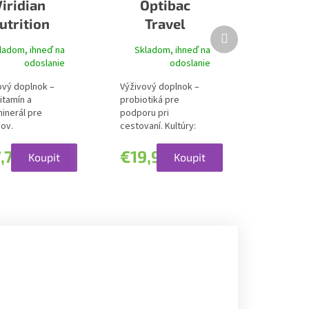
Viridian
Optibac
utrition
Travel
Ďalší
gan Multi
Abroad
produkt
ladom, ihneď na
Skladom, ihneď na
odoslanie
odoslanie
ový doplnok –
Výživový doplnok –
itamín a
probiotiká pre
inerál pre
podporu pri
ov.
cestovaní. Kultúry:
xnosť: 27...
Štyri kmene...
,74
€19,96
Koupit
Koupit