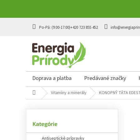
Prejsť
na
+420 723 855 452
info@energiaprir
obsah
Doprava a platba
Predávané značky
Domov
Vitamíny a minerály
KONOPNÝ TÁTA EDES
B
o
č
Preskočiť
n
Kategórie
kategórie
ý
p
Antiseptické prípravky