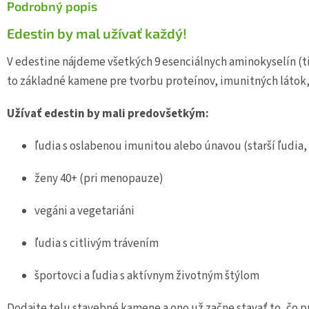
Podrobný popis
Edestin by mal užívať každý!
V edestine nájdeme všetkých 9 esenciálnych aminokyselín (tie
to základné kamene pre tvorbu proteínov, imunitných látok
Užívať edestin by mali predovšetkým:
ľudia s oslabenou imunitou alebo únavou (starší ľudia,
ženy 40+ (pri menopauze)
vegáni a vegetariáni
ľudia s citlivým trávením
športovci a ľudia s aktívnym životným štýlom
Dodajte telu stavebné kamene a ono už začne stavať to, čo p