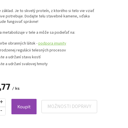
e základ. Je to skvelý proteín, z ktorého si telo vie vziať
áve potrebuje. Dodajte telu stavebné kamene, vďaka
ude fungovať správne!
a metabolizuje v tele a môže sa podieľať na:
orbe obranných látok -
podpora imunity
irodzenej regulácii telesných procesov
ste a udržaní stavu kostí
ste a udržaní svalovej hmoty
,77
/ ks
MOŽNOSTI DOPRAVY
Koupit
ová