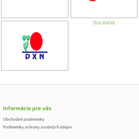
Více značek
Z
á
p
ä
Informácie pre vás
t
Obchodné podmienky
i
Podmienky ochrany osobných údajov
e