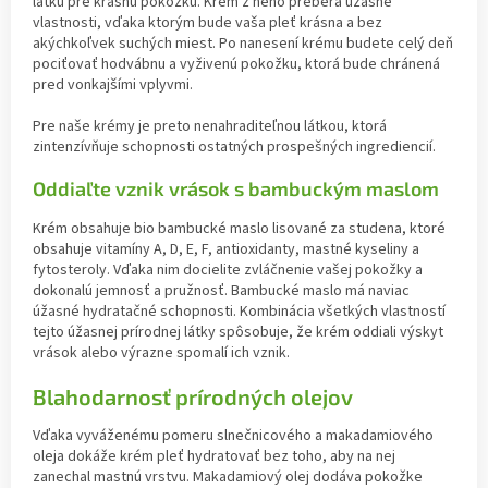
látku pre krásnu pokožku. Krém z neho preberá úžasné
vlastnosti, vďaka ktorým bude vaša pleť krásna a bez
akýchkoľvek suchých miest. Po nanesení krému budete celý deň
pociťovať hodvábnu a vyživenú pokožku, ktorá bude chránená
pred vonkajšími vplyvmi.
Pre naše krémy je preto nenahraditeľnou látkou, ktorá
zintenzívňuje schopnosti ostatných prospešných ingrediencií.
Oddiaľte vznik vrások s bambuckým maslom
Krém obsahuje bio bambucké maslo lisované za studena, ktoré
obsahuje vitamíny A, D, E, F, antioxidanty, mastné kyseliny a
fytosteroly. Vďaka nim docielite zvláčnenie vašej pokožky a
dokonalú jemnosť a pružnosť. Bambucké maslo má naviac
úžasné hydratačné schopnosti. Kombinácia všetkých vlastností
tejto úžasnej prírodnej látky spôsobuje, že krém oddiali výskyt
vrások alebo výrazne spomalí ich vznik.
Blahodarnosť prírodných olejov
Vďaka vyváženému pomeru slnečnicového a makadamiového
oleja dokáže krém pleť hydratovať bez toho, aby na nej
zanechal mastnú vrstvu. Makadamiový olej dodáva pokožke