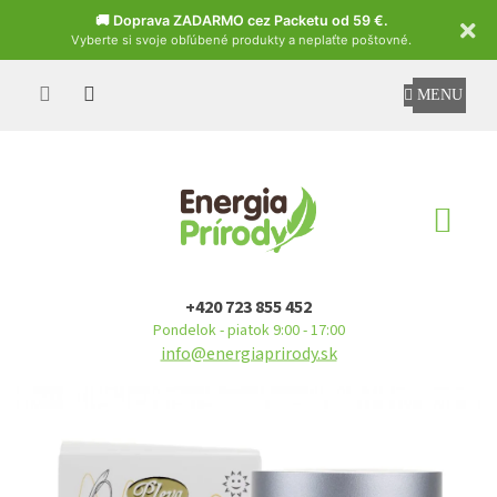
Czech
🚚 Doprava ZADARMO cez Packetu od 59 €.
Vyberte si svoje obľúbené produkty a neplaťte poštovné.
Prejsť
na
obsah
NÁ
KO
+420 723 855 452
Pondelok - piatok 9:00 - 17:00
info@energiaprirody.sk