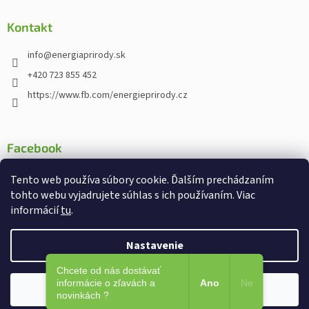
Kontakt
info
@
energiaprirody.sk
+420 723 855 452
https://www.fb.com/energieprirody.cz
Facebook
Tento web používa súbory cookie. Ďalším prechádzaním
tohto webu vyjadrujete súhlas s ich používaním. Viac
informácií
tu
.
Vytvoril Shoptet
Nakodoval:
Štefan Mazáň
Nastavenie
Chcete od nás dostávať
Copyright 2026
Energiaprirody.sk - Internetový obchod s
informácie o zľavách a
Ano
Ne
Súhlasím
doplnkami stravy
. Všetky práva vyhradené.
novinkách ?