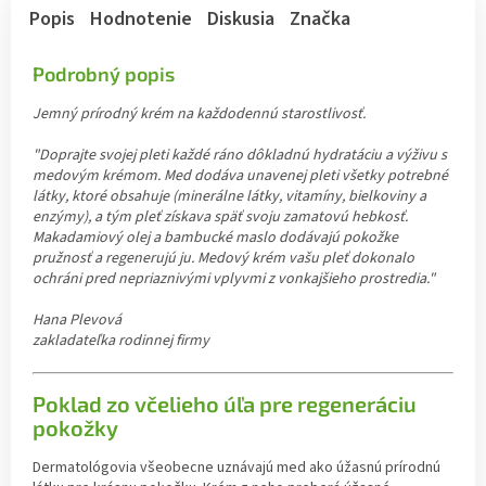
Popis
Hodnotenie
Diskusia
Značka
Podrobný popis
Jemný prírodný krém na každodennú starostlivosť.
"Doprajte svojej pleti každé ráno dôkladnú hydratáciu a výživu s
medovým krémom. Med dodáva unavenej pleti všetky potrebné
látky, ktoré obsahuje (minerálne látky, vitamíny, bielkoviny a
enzýmy), a tým pleť získava späť svoju zamatovú hebkosť.
Makadamiový olej a bambucké maslo dodávajú pokožke
pružnosť a regenerujú ju. Medový krém vašu pleť dokonalo
ochráni pred nepriaznivými vplyvmi z vonkajšieho prostredia."
Hana Plevová
zakladateľka rodinnej firmy
Poklad zo včelieho úľa pre regeneráciu
pokožky
Dermatológovia všeobecne uznávajú med ako úžasnú prírodnú