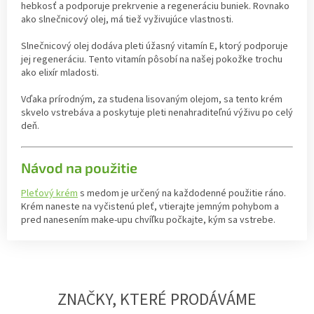
hebkosť a podporuje prekrvenie a regeneráciu buniek. Rovnako
ako slnečnicový olej, má tiež vyživujúce vlastnosti.
Slnečnicový olej dodáva pleti úžasný vitamín E, ktorý podporuje
jej regeneráciu. Tento vitamín pôsobí na našej pokožke trochu
ako elixír mladosti.
Vďaka prírodným, za studena lisovaným olejom, sa tento krém
skvelo vstrebáva a poskytuje pleti nenahraditeľnú výživu po celý
deň.
Návod na použitie
Pleťový krém
s medom je určený na každodenné použitie ráno.
Krém naneste na vyčistenú pleť, vtierajte jemným pohybom a
pred nanesením make-upu chvíľku počkajte, kým sa vstrebe.
ZNAČKY, KTERÉ PRODÁVÁME