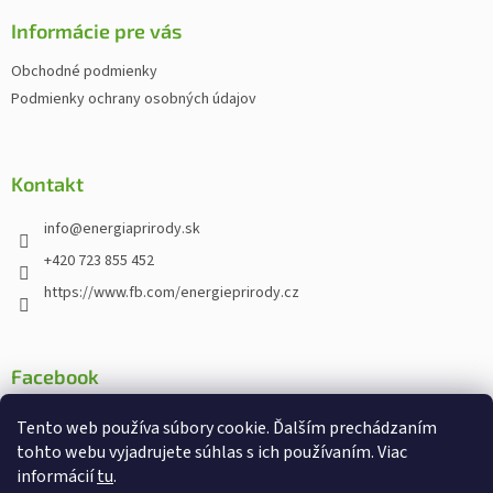
p
ä
Informácie pre vás
t
Obchodné podmienky
i
Podmienky ochrany osobných údajov
e
Kontakt
info
@
energiaprirody.sk
+420 723 855 452
https://www.fb.com/energieprirody.cz
Facebook
Tento web používa súbory cookie. Ďalším prechádzaním
tohto webu vyjadrujete súhlas s ich používaním. Viac
informácií
tu
.