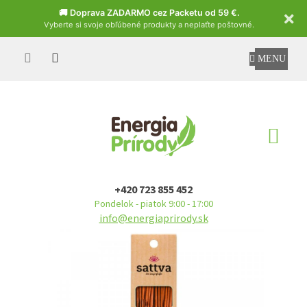
Czech
🚚 Doprava ZADARMO cez Packetu od 59 €.
Vyberte si svoje obľúbené produkty a neplaťte poštovné.
Prejsť
na
obsah
NÁ
KO
+420 723 855 452
Pondelok - piatok 9:00 - 17:00
info@energiaprirody.sk