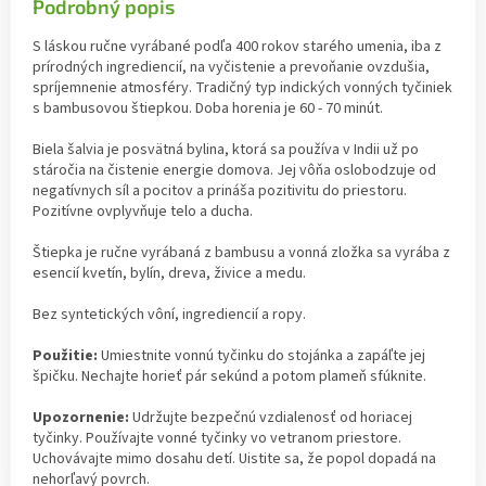
Podrobný popis
S láskou ručne vyrábané podľa 400 rokov starého umenia, iba z
prírodných ingrediencií, na vyčistenie a prevoňanie ovzdušia,
spríjemnenie atmosféry. Tradičný typ indických vonných tyčiniek
s bambusovou štiepkou. Doba horenia je 60 - 70 minút.
Biela šalvia je posvätná bylina, ktorá sa používa v Indii už po
stáročia na čistenie energie domova. Jej vôňa oslobodzuje od
negatívnych síl a pocitov a prináša pozitivitu do priestoru.
Pozitívne ovplyvňuje telo a ducha.
Štiepka je ručne vyrábaná z bambusu a vonná zložka sa vyrába z
esencií kvetín, bylín, dreva, živice a medu.
Bez syntetických vôní, ingrediencií a ropy.
Použitie:
Umiestnite vonnú tyčinku do stojánka a zapáľte jej
špičku. Nechajte horieť pár sekúnd a potom plameň sfúknite.
Upozornenie:
Udržujte bezpečnú vzdialenosť od horiacej
tyčinky. Používajte vonné tyčinky vo vetranom priestore.
Uchovávajte mimo dosahu detí. Uistite sa, že popol dopadá na
nehorľavý povrch.