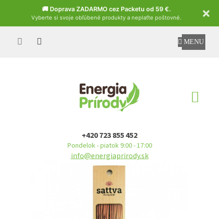
Czech
🚚 Doprava ZADARMO cez Packetu od 59 €.
Vyberte si svoje obľúbené produkty a neplaťte poštovné.
Prejsť
na
obsah
NÁ
KO
+420 723 855 452
Pondelok - piatok 9:00 - 17:00
info@energiaprirody.sk