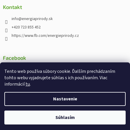
Kontakt
info
@
energiaprirody.sk
+420 723 855 452
https://www.fb.com/energieprirody.cz
Facebook
Tento web používa súbory cookie. Ďalším prechádzaním
tohto webu vyjadrujete súhlas s ich používaním. Viac
informácií
tu
.
Vytvoril Shoptet
Nakodoval:
Štefan Mazáň
Nastavenie
Copyright 2026
Energiaprirody.sk - Internetový obchod s
Súhlasím
doplnkami stravy
. Všetky práva vyhradené.