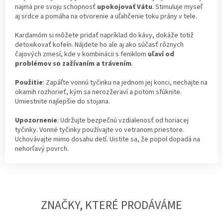
najmä pre svoju schopnosť
upokojovať
Vátu
. Stimuluje myseľ
aj srdce a pomáha na otvorenie a uľahčenie toku prány v tele.
Kardamóm si môžete pridať napríklad do kávy, dokáže totiž
detoxikovať kofeín. Nájdete ho ale aj ako súčasť rôznych
čajových zmesí, kde v kombinácii s feniklom
uľaví od
problémov so zažívaním a trávením
.
Použitie
: Zapáľte vonnú tyčinku na jednom jej konci, nechajte na
okamih rozhorieť, kým sa nerozžeraví a potom sfúknite.
Umiestnite najlepšie do stojana.
Upozornenie
: Udržujte bezpečnú vzdialenosť od horiacej
tyčinky. Vonné tyčinky používajte vo vetranom priestore.
Uchovávajte mimo dosahu detí. Uistite sa, že popol dopadá na
nehorľavý povrch.
ZNAČKY, KTERÉ PRODÁVÁME