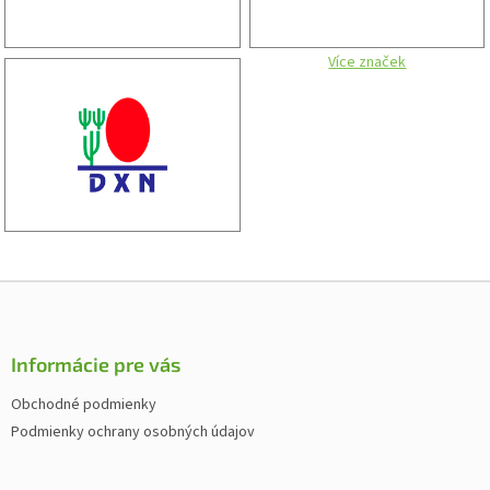
Více značek
Z
á
p
ä
Informácie pre vás
t
Obchodné podmienky
i
Podmienky ochrany osobných údajov
e