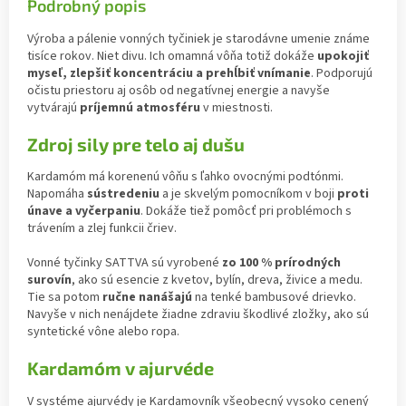
Podrobný popis
Výroba a pálenie vonných tyčiniek je starodávne umenie známe
tisíce rokov. Niet divu. Ich omamná vôňa totiž dokáže
upokojiť
myseľ, zlepšiť koncentráciu a prehĺbiť vnímanie
. Podporujú
očistu priestoru aj osôb od negatívnej energie a navyše
vytvárajú
príjemnú atmosféru
v miestnosti.
Zdroj sily pre telo aj dušu
Kardamóm má korenenú vôňu s ľahko ovocnými podtónmi.
Napomáha
sústredeniu
a je skvelým pomocníkom v boji
proti
únave a vyčerpaniu
. Dokáže tiež pomôcť pri problémoch s
trávením a zlej funkcii čriev.
Vonné tyčinky SATTVA sú vyrobené
zo 100 % prírodných
surovín
, ako sú esencie z kvetov, bylín, dreva, živice a medu.
Tie sa potom
ručne nanášajú
na tenké bambusové drievko.
Navyše v nich nenájdete žiadne zdraviu škodlivé zložky, ako sú
syntetické vône alebo ropa.
Kardamóm v ajurvéde
V systéme ajurvédy je Kardamovník všeobecný vysoko cenený