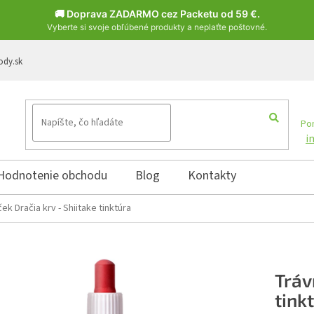
🚚 Doprava ZADARMO cez Packetu od 59 €.
Vyberte si svoje obľúbené produkty a neplaťte poštovné.
ody.sk
Pon
i
Hodnotenie obchodu
Blog
Kontakty
ek Dračia krv - Shiitake tinktúra
Tráv
tink