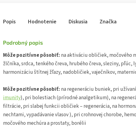
Popis
Hodnotenie
Diskusia
Značka
Podrobný popis
Môže pozitívne pôsobiť:
na aktiváciu obličiek, močového 
žlčníka, srdca, tenkého čreva, hrubého čreva, sleziny, pľúc, 
harmonizáciu štítnej žľazy, nadobličiek, vaječníkov, materni
Môže pozitívne pôsobiť:
na regeneráciu buniek, pri užívan
imunity
), pri bolestiach (prírodné analgetikum), na regene
filtrácie, pri slabej funkcii obličiek – regenerácia, na hormo
nechtami, vypadávanie vlasov ), pri crohnovej chorobe, hem
močového mechúra a prostaty, borélii