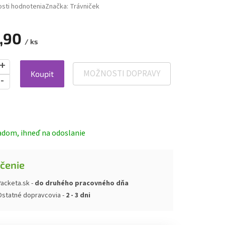
sti hodnotenia
Značka:
Trávniček
,90
/ ks
MOŽNOSTI DOPRAVY
Koupit
ová
adom, ihneď na odoslanie
čenie
acketa.sk -
do druhého pracovného dňa
Ostatné dopravcovia -
2 - 3 dni