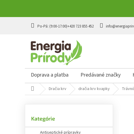
Prejsť
na
+420 723 855 452
info@energiaprir
obsah
Doprava a platba
Predávané značky
Domov
Dračia krv
dračia krv kvapky
Trávnič
B
o
č
Preskočiť
n
Kategórie
kategórie
ý
p
Antiseptické prípravky