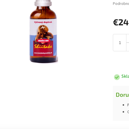
Podrobno
€24
Jednotk
cena:
Skl
Doru
P