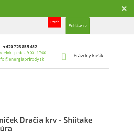
Czech
Prihlásenie
+420 723 855 452
delok - piatok 9:00 - 17:00
NÁKUPNÝ
Prázdny košík
nfo@energiaprirody.sk
KOŠÍK
niček Dračia krv - Shiitake
túra