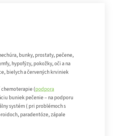
mechúra, bunky, prostaty, pečene,
lymfy, hypofýzy, pokožky, oči a na
ce, bielych a červených krviniek
í chemoterapie (
podpora
ráciu buniek pečenie – na podporu
nálny systém ( pri problémoch s
oroidoch, paradentóze, zápale