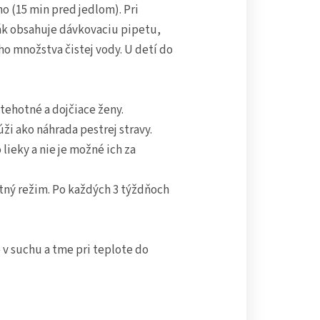
o (15 min pred jedlom). Pri
nák obsahuje dávkovaciu pipetu,
o množstva čistej vody. U detí do
 tehotné a dojčiace ženy.
i ako náhrada pestrej stravy.
lieky a nie je možné ich za
tný režim. Po každých 3 týždňoch
v suchu a tme pri teplote do