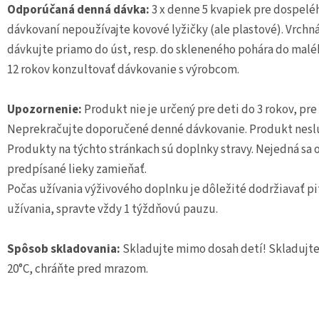
Odporúčaná denná dávka:
3 x denne 5 kvapiek pre dospeléh
dávkovaní nepoužívajte kovové lyžičky (ale plastové). Vrch
dávkujte priamo do úst, resp. do skleneného pohára do maléh
12 rokov konzultovať dávkovanie s výrobcom.
Upozornenie:
Produkt nie je určený pre deti do 3 rokov, pre
Neprekračujte doporučené denné dávkovanie. Produkt neslúž
Produkty na týchto stránkach sú doplnky stravy. Nejedná sa o 
predpísané lieky zamieňať.
Počas užívania výživového doplnku je dôležité dodržiavať pi
užívania, spravte vždy 1 týždňovú pauzu.
Spôsob skladovania:
Skladujte mimo dosah detí! Skladujte 
20°C, chráňte pred mrazom.