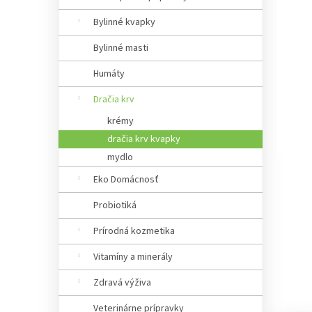
a
n
Bylinné kvapky
e
Bylinné masti
l
Humáty
Dračia krv
krémy
dračia krv kvapky
mydlo
Eko Domácnosť
Probiotiká
Prírodná kozmetika
Vitamíny a minerály
Zdravá výživa
Veterinárne prípravky