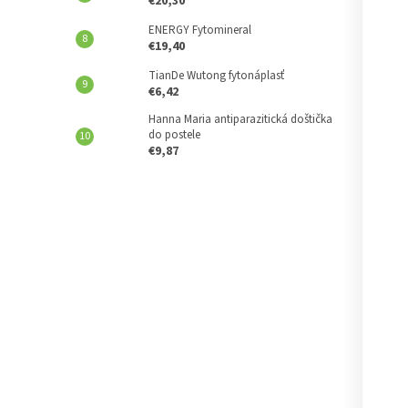
€20,30
ENERGY Fytomineral
€19,40
TianDe Wutong fytonáplasť
€6,42
Hanna Maria antiparazitická doštička
do postele
€9,87