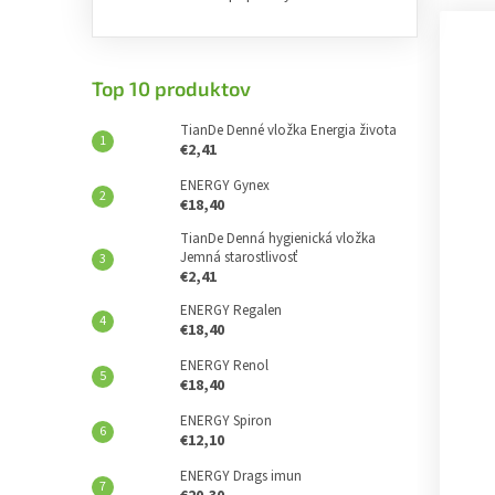
Top 10 produktov
TianDe Denné vložka Energia života
€2,41
ENERGY Gynex
€18,40
TianDe Denná hygienická vložka
Jemná starostlivosť
€2,41
ENERGY Regalen
€18,40
ENERGY Renol
€18,40
ENERGY Spiron
€12,10
ENERGY Drags imun