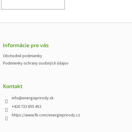
Z
á
p
ä
Informácie pre vás
t
Obchodné podmienky
i
Podmienky ochrany osobných údajov
e
Kontakt
info
@
energiaprirody.sk
+420 723 855 452
https://www.fb.com/energieprirody.cz