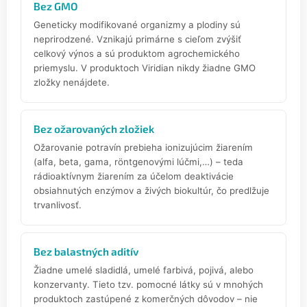
Bez GMO
Geneticky modifikované organizmy a plodiny sú
neprirodzené. Vznikajú primárne s cieľom zvýšiť
celkový výnos a sú produktom agrochemického
priemyslu. V produktoch Viridian nikdy žiadne GMO
zložky nenájdete.
Bez ožarovaných zložiek
Ožarovanie potravín prebieha ionizujúcim žiarením
(alfa, beta, gama, röntgenovými lúčmi,…) – teda
rádioaktívnym žiarením za účelom deaktivácie
obsiahnutých enzýmov a živých biokultúr, čo predlžuje
trvanlivosť.
Bez balastných aditív
Žiadne umelé sladidlá, umelé farbivá, pojivá, alebo
konzervanty. Tieto tzv. pomocné látky sú v mnohých
produktoch zastúpené z komerčných dôvodov – nie