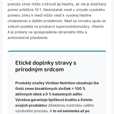
pretože zinok môže znižovať jej hladiny, ak nie je dodržaný
pomer približne 10:1. Nedostatok medi v zmysle vysokého
pomeru zinku k medi môže viesť k vysokej hladine
cholesterolu a ďalším problémom. Meď sa rovnako spolu so
zinkom podieľa na produkcii superoxiddismutázy. Vitamín
A je pridaný na spoluposilenie obranného štítu a
antioxidačné pôsobenie.
Etické doplnky stravy s
prírodným srdcom
Produkty značky Viridian Nutrition obsahujú iba
čistú zmes bioaktívnych zložiek = 100 %
aktívnych látok a 0 % balastných aditív
.
Výrobca garantuje špičkovú kvalitu a čistotu
svojich produktov
dôslednou kontrolou celého
výrobného procesu. A
to od semienka až po