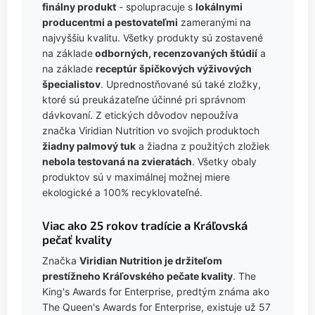
finálny produkt
- spolupracuje s
lokálnymi
producentmi a pestovateľmi
zameranými na
najvyššiu kvalitu. Všetky produkty sú zostavené
na základe
odborných, recenzovaných štúdií
a
na základe
receptúr špičkových výživových
špecialistov
. Uprednostňované sú také zložky,
ktoré sú preukázateľne účinné pri správnom
dávkovaní. Z etických dôvodov nepoužíva
značka Viridian Nutrition vo svojich produktoch
žiadny palmový tuk
a žiadna z použitých zložiek
nebola testovaná na zvieratách
. Všetky obaly
produktov sú v maximálnej možnej miere
ekologické a 100% recyklovateľné.
Viac ako 25 rokov tradície a Kráľovská
pečať kvality
Značka
Viridian Nutrition je držiteľom
prestížneho Kráľovského pečate kvality
. The
King's Awards for Enterprise, predtým známa ako
The Queen's Awards for Enterprise, existuje už 57