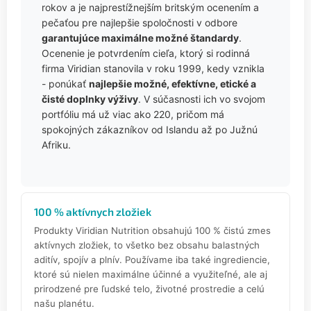
rokov a je najprestížnejším britským ocenením a
pečaťou pre najlepšie spoločnosti v odbore
garantujúce maximálne možné štandardy
.
Ocenenie je potvrdením cieľa, ktorý si rodinná
firma Viridian stanovila v roku 1999, kedy vznikla
- ponúkať
najlepšie možné, efektívne, etické a
čisté doplnky výživy
. V súčasnosti ich vo svojom
portfóliu má už viac ako 220, pričom má
spokojných zákazníkov od Islandu až po Južnú
Afriku.
100 % aktívnych zložiek
Produkty Viridian Nutrition obsahujú 100 % čistú zmes
aktívnych zložiek, to všetko bez obsahu balastných
aditív, spojív a plnív. Používame iba také ingrediencie,
ktoré sú nielen maximálne účinné a využiteľné, ale aj
prirodzené pre ľudské telo, životné prostredie a celú
našu planétu.