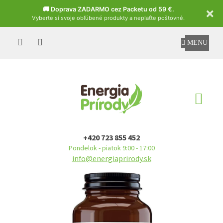
Czech
🚚 Doprava ZADARMO cez Packetu od 59 €.
Vyberte si svoje obľúbené produkty a neplaťte poštovné.
Prejsť
na
obsah
NÁ
KO
+420 723 855 452
Pondelok - piatok 9:00 - 17:00
info@energiaprirody.sk