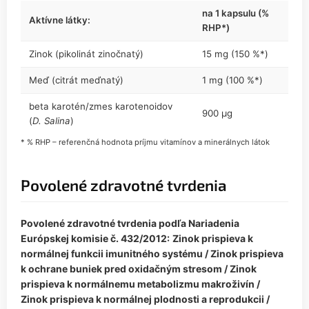
na 1 kapsulu (%
Aktívne látky:
RHP*)
Zinok (pikolinát zinočnatý)
15 mg (150 %*)
Meď (citrát meďnatý)
1 mg (100 %*)
beta karotén/zmes karotenoidov
900 µg
(
D. Salina
)
* % RHP – referenčná hodnota príjmu vitamínov a minerálnych látok
Povolené zdravotné tvrdenia
Povolené zdravotné tvrdenia podľa Nariadenia
Európskej komisie č. 432/2012:
Zinok prispieva k
normálnej funkcii imunitného systému / Zinok prispieva
k ochrane buniek pred oxidačným stresom / Zinok
prispieva k normálnemu metabolizmu makroživín /
Zinok prispieva k normálnej plodnosti a reprodukcii /