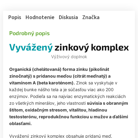
Popis
Hodnotenie
Diskusia
Značka
Podrobný popis
Vyvážený
zinkový komplex
Výživový doplnok
Organická (chelátovaná) forma zinku (pikolinát
zinočnatý) s pridanou meďou (citrát meďnatý) a
vitamínom A (beta karoténom).
Zinok sa vyskytuje v
každej bunke nášho tela a je súčasťou viac ako 200
enzýmov. Podieľa sa na najviac enzymatických reakciách
zo všetkých minerálov, jeho vlastnosti
súvisia s obranným
štítom, oxidačným stresom, vitalitou, hladinou
testosterónu, reprodukčnou funkciou u mužov a ďalšími
oblasťami.
Vyvážený zinkový komplex obsahuje pridanú meď,