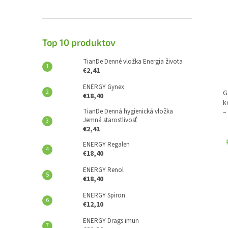
Top 10 produktov
TianDe Denné vložka Energia života
€2,41
ENERGY Gynex
G
€18,40
k
TianDe Denná hygienická vložka
–
Jemná starostlivosť
€2,41
ENERGY Regalen
€18,40
ENERGY Renol
€18,40
ENERGY Spiron
€12,10
ENERGY Drags imun