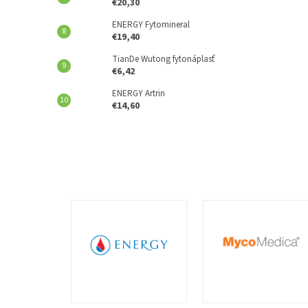
€20,30
ENERGY Fytomineral
€19,40
TianDe Wutong fytonáplasť
€6,42
ENERGY Artrin
€14,60