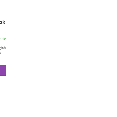
ok
anie
vých
o