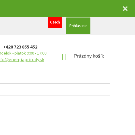
Czech
Prihlásenie
+420 723 855 452
delok - piatok 9:00 - 17:00
NÁKUPNÝ
Prázdny košík
nfo@energiaprirody.sk
KOŠÍK