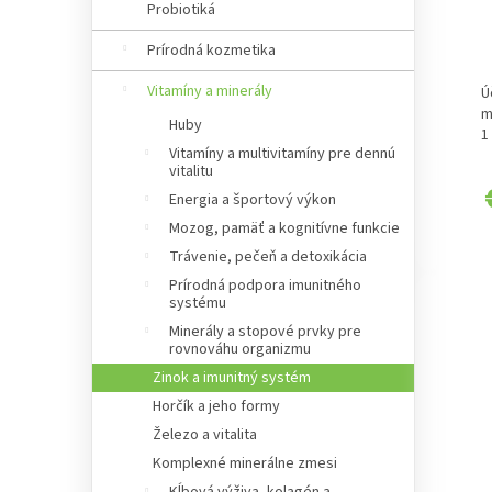
v
Probiotiká
t
o
Prírodná kozmetika
v
Vitamíny a minerály
Ú
m
Huby
1
Vitamíny a multivitamíny pre dennú
vitalitu
Energia a športový výkon
Mozog, pamäť a kognitívne funkcie
Trávenie, pečeň a detoxikácia
Prírodná podpora imunitného
systému
Minerály a stopové prvky pre
rovnováhu organizmu
Zinok a imunitný systém
Horčík a jeho formy
Železo a vitalita
Komplexné minerálne zmesi