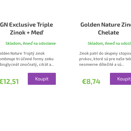
GN Exclusive Triple
Golden Nature Zin
Zinok + Meď
Chelate
Skladom, ihneď na odoslanie
Skladom, ihneď na odosl
olden Nature Trojitý zinok
Zinok patrí do skupiny stopo
ombinuje tri účinné formy zinku
prvkov, ktoré sú pre naše tel
 bisglycinát zinočnatý, citrát a...
nesmierne dôležité a sú...
Koupit
Koupit
€12,51
€8,74
O
v
l
á
d