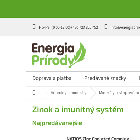
Prejsť
na
+420 723 855 452
info@energiaprir
obsah
Doprava a platba
Predávané značky
Domov
Vitamíny a minerály
Minerály a stopové p
Zinok a imunitný systém
Najpredávanejšie
NATIOS Zinc Chelated Complex,