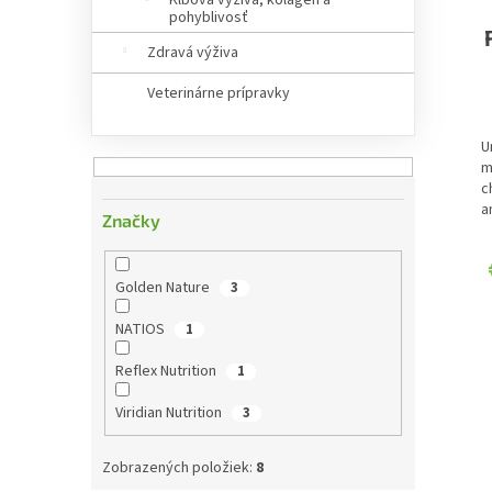
Kĺbová výživa, kolagén a
pohyblivosť
Zdravá výživa
Veterinárne prípravky
U
m
c
a
Značky
Golden Nature
3
NATIOS
1
Reflex Nutrition
1
Viridian Nutrition
3
Zobrazených položiek:
8