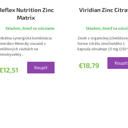
Reflex Nutrition Zinc
Viridian Zinc Citra
Matrix
Skladom, ihneď na odoslanie
Skladom, ihneď na odosl
nikátna synergická kombinácia
Zinok v organickej (chelátove
inerálov Minerály viazané v
forme citrátu zinočnatého 1
helátových väzbách na
kapsula obsahuje 15 mg (150 
minokyseliny...
Koupit
€18,79
Koupit
€12,51