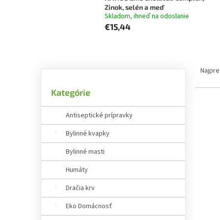
Zinok, selén a meď
Skladom, ihneď na odoslanie
€15,44
B
R
o
a
Najpre
č
d
Preskočiť
n
e
Kategórie
kategórie
ý
n
V
p
i
Antiseptické prípravky
ý
a
e
p
n
Bylinné kvapky
p
i
e
r
Bylinné masti
s
l
o
p
d
Humáty
r
u
o
k
Dračia krv
d
t
Eko Domácnosť
u
o
k