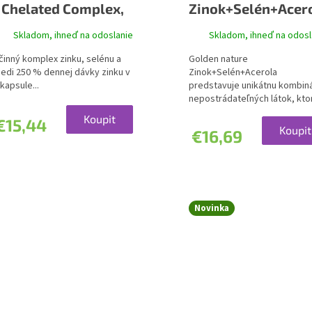
Chelated Complex,
Zinok+Selén+Acer
Zinok, selén a meď
Skladom, ihneď na odoslanie
Skladom, ihneď na odosl
činný komplex zinku, selénu a
Golden nature
edi 250 % dennej dávky zinku v
Zinok+Selén+Acerola
 kapsule...
predstavuje unikátnu kombin
nepostrádateľných látok, ktor
Koupit
€15,44
Koupit
€16,69
Novinka