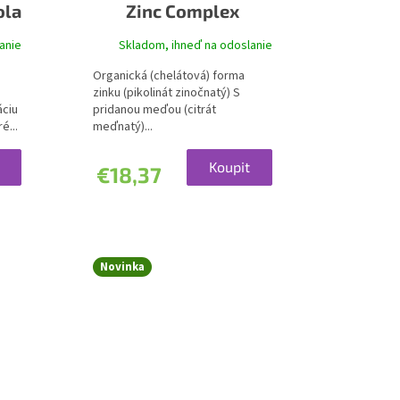
ola
Zinc Complex
anie
Skladom, ihneď na odoslanie
Organická (chelátová) forma
zinku (pikolinát zinočnatý) S
áciu
pridanou meďou (citrát
é...
meďnatý)...
Koupit
€18,37
Novinka