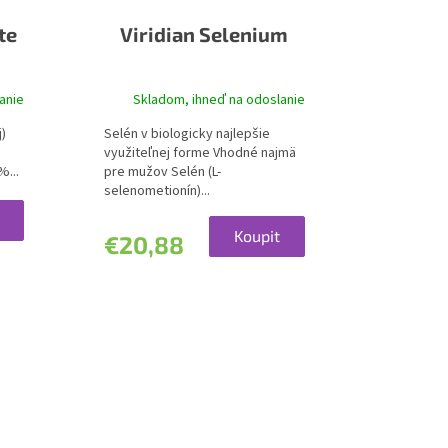
te
Viridian Selenium
anie
Skladom, ihneď na odoslanie
j)
Selén v biologicky najlepšie
využiteľnej forme Vhodné najmä
%...
pre mužov Selén (L-
selenometionín)...
Koupit
€20,88