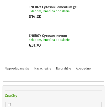
ENERGY Cytosan Fomentum gél
Skladom, ihneď na odoslanie
€14,20
ENERGY Cytosan Inovum
Skladom, ihneď na odoslanie
€31,70
R
a
Najpredávanejšie
Najlacnejšie
Najdrahšie
Abecedne
d
e
n
i
e
Značky
p
r