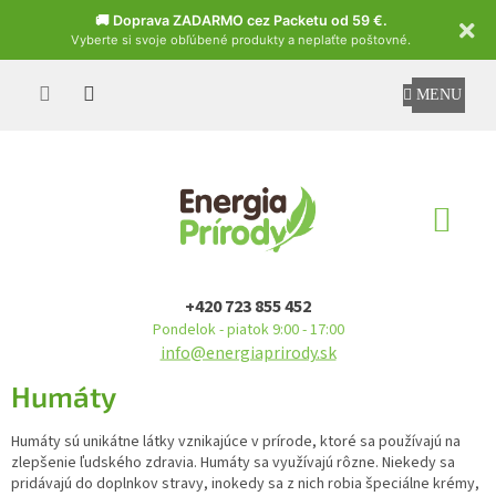
Czech
🚚 Doprava ZADARMO cez Packetu od 59 €.
Vyberte si svoje obľúbené produkty a neplaťte poštovné.
Prejsť
na
obsah
NÁ
KO
+420 723 855 452
Pondelok - piatok 9:00 - 17:00
info@energiaprirody.sk
Humáty
Humáty sú unikátne látky vznikajúce v prírode, ktoré sa používajú na
zlepšenie ľudského zdravia. Humáty sa využívajú rôzne. Niekedy sa
pridávajú do doplnkov stravy, inokedy sa z nich robia špeciálne krémy,