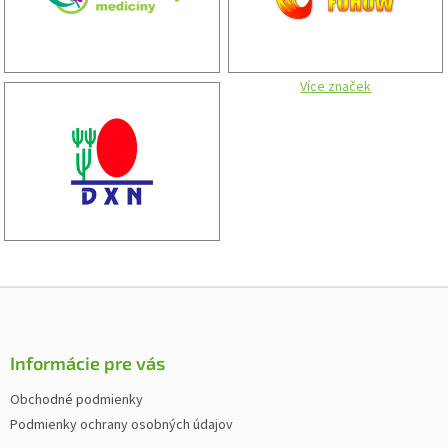
Více značek
Z
á
p
ä
Informácie pre vás
t
Obchodné podmienky
i
Podmienky ochrany osobných údajov
e