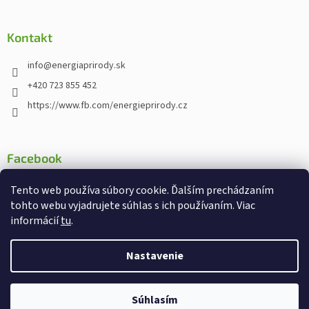
Kontakt
info
@
energiaprirody.sk
+420 723 855 452
https://www.fb.com/energieprirody.cz
Facebook
Tento web používa súbory cookie. Ďalším prechádzaním
tohto webu vyjadrujete súhlas s ich používaním. Viac
informácií
tu
.
Vytvoril Shoptet
Nakodoval:
Štefan Mazáň
Nastavenie
Chcete od nás dostávať
Copyright 2026
Energiaprirody.sk - Internetový obchod s
informácie o zľavách a
Ano
Ne
Súhlasím
doplnkami stravy
. Všetky práva vyhradené.
novinkách ?