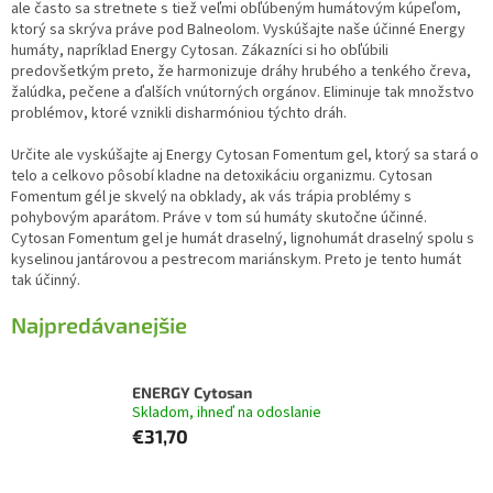
ale často sa stretnete s tiež veľmi obľúbeným humátovým kúpeľom,
ktorý sa skrýva práve pod Balneolom. Vyskúšajte naše účinné Energy
humáty, napríklad Energy Cytosan. Zákazníci si ho obľúbili
predovšetkým preto, že harmonizuje dráhy hrubého a tenkého čreva,
žalúdka, pečene a ďalších vnútorných orgánov. Eliminuje tak množstvo
problémov, ktoré vznikli disharmóniou týchto dráh.
Určite ale vyskúšajte aj Energy Cytosan Fomentum gel, ktorý sa stará o
telo a celkovo pôsobí kladne na detoxikáciu organizmu. Cytosan
Fomentum gél je skvelý na obklady, ak vás trápia problémy s
pohybovým aparátom. Práve v tom sú humáty skutočne účinné.
Cytosan Fomentum gel je humát draselný, lignohumát draselný spolu s
kyselinou jantárovou a pestrecom mariánskym. Preto je tento humát
tak účinný.
Najpredávanejšie
ENERGY Cytosan
Skladom, ihneď na odoslanie
€31,70