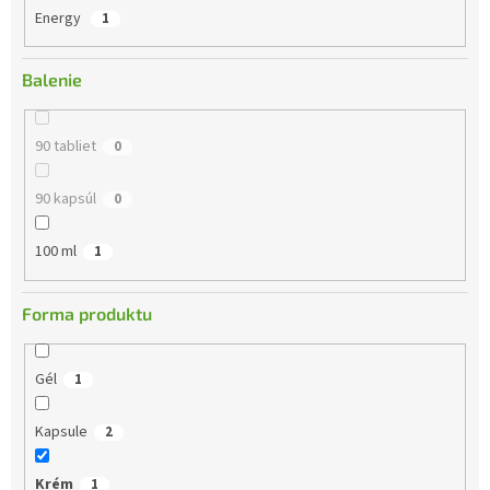
o
Energy
1
d
u
Balenie
k
t
o
90 tabliet
0
v
90 kapsúl
0
100 ml
1
Forma produktu
Gél
1
Kapsule
2
Krém
1