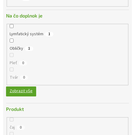
Na čo doplnok je
Lymfatický systém
1
Obličky
1
Pleť
0
Tvár
0
Zobrazit vše
Produkt
čaj
0