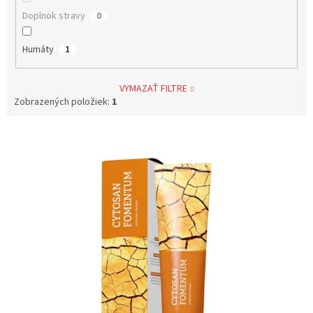
Doplnok stravy
0
Humáty
1
VYMAZAŤ FILTRE
Zobrazených položiek:
1
V
ý
p
i
s
p
r
o
d
u
k
t