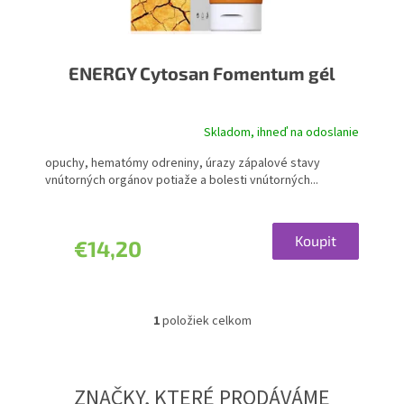
o
v
ENERGY Cytosan Fomentum gél
Skladom, ihneď na odoslanie
Priemerné
hodnotenie
opuchy, hematómy odreniny, úrazy zápalové stavy
produktu
vnútorných orgánov potiaže a bolesti vnútorných...
je
4,0
z
5
Koupit
€14,20
hviezdičiek.
1
položiek celkom
O
v
l
á
ZNAČKY, KTERÉ PRODÁVÁME
d